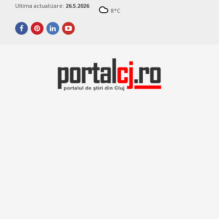
Ultima actualizare:
26.5.2026
8
°C