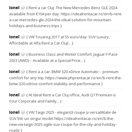
Ionel
{ Rent a car Cluj: The New Mercedes-Benz GLE 2024
available from €104 per day. https://idealrentacar.ro/en/b-rent-
a-car-mercedes-gle-2024-the-ideal-solution-for-mountain-
holidays-and-business-trips }
Ionel
{ VW Touareg 2017 at 55 euro/day: SUV Luxury,
Affordable at Alfa Rent a Car Cluj!... }
Ionel
{ Business Class and Winter Comfort: Jaguar F-Pace
2023 (AWD) – Available at a Special Price... }
Ionel
{ Rent a a car: BMW 320 xDrive Automatic – premium
comfort for any trip. https://www.phprentacar.ro/en/b-rent-the-
bmw-320-xdrive-comfort-stability-and-performance }
Ionel
{ At Ideal Rent a Car Cluj office, Audi Q7 Premium is
Your Corporate and Family... }
Ionel
{ VW Taigo 2025 - eleganță coupe și versatilitate de
SUV într-un singur model https://idealrentacar.ro/en/b-the-
new-vw-taigo-2025-agile-suv-coupe-for-the-city-and-holiday-
roads }