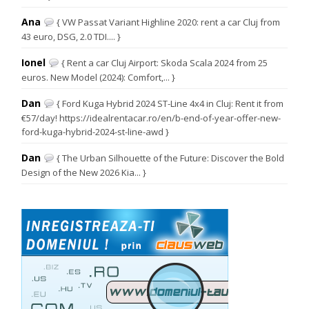
Ana
{ VW Passat Variant Highline 2020: rent a car Cluj from
43 euro, DSG, 2.0 TDI.... }
Ionel
{ Rent a car Cluj Airport: Skoda Scala 2024 from 25
euros. New Model (2024): Comfort,... }
Dan
{ Ford Kuga Hybrid 2024 ST-Line 4x4 in Cluj: Rent it from
€57/day! https://idealrentacar.ro/en/b-end-of-year-offer-new-
ford-kuga-hybrid-2024-st-line-awd }
Dan
{ The Urban Silhouette of the Future: Discover the Bold
Design of the New 2026 Kia... }