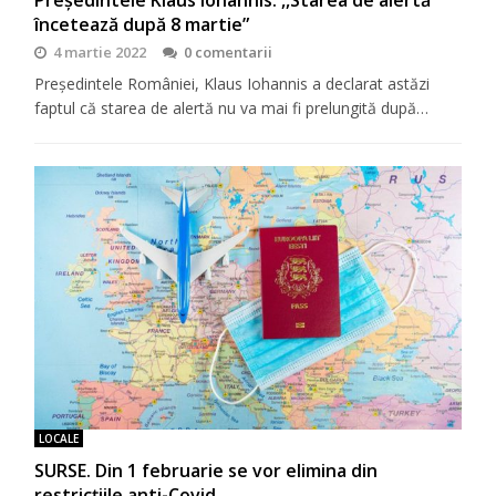
Președintele Klaus Iohannis: ,,Starea de alertă
încetează după 8 martie”
4 martie 2022
0 comentarii
Președintele României, Klaus Iohannis a declarat astăzi
faptul că starea de alertă nu va mai fi prelungită după…
LOCALE
SURSE. Din 1 februarie se vor elimina din
restricțiile anti-Covid