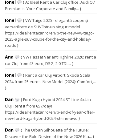
Ionel
{ At Ideal Rent a Car Cluj office, Audi Q7
Premium is Your Corporate and Family... }
Ionel
{ VW Taigo 2025 - eleganță coupe și
versatilitate de SUV într-un singur model
https://idealrentacar.ro/en/b-the-new-vw-taigo-
2025-agile-suv-coupe-for-the-city-and-holiday-
roads }
Ana
{ VW Passat Variant Highline 2020: rent a
car Cluj from 43 euro, DSG, 2.0 TDI.... }
Ionel
{ Rent a car Cluj Airport: Skoda Scala
2024 from 25 euros. New Model (2024): Comfort,...
}
Dan
{ Ford Kuga Hybrid 2024 ST-Line 4x4 in
Cluj: Rent it from €57/day!
https://idealrentacar.ro/en/b-end-of-year-offer-
new-ford-kuga-hybrid-2024-st-line-awd }
Dan
{ The Urban Silhouette of the Future:
Discover the Bold Design of the New 2026 Kia... }