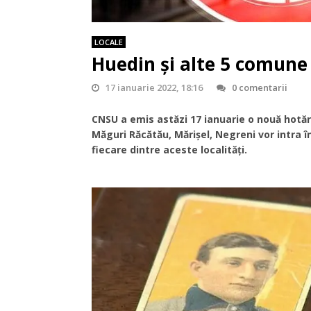
LOCALE
Huedin și alte 5 comune 
17 ianuarie 2022, 18:16
0 comentarii
CNSU a emis astăzi 17 ianuarie o nouă hotărâ
Măguri Răcătău, Mărișel, Negreni vor intra în
fiecare dintre aceste localități.