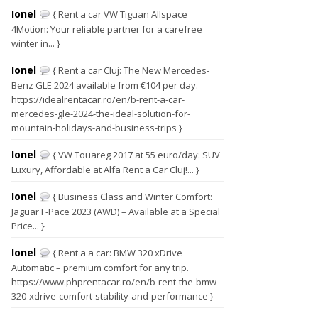
Ionel
{ Rent a car VW Tiguan Allspace
4Motion: Your reliable partner for a carefree
winter in... }
Ionel
{ Rent a car Cluj: The New Mercedes-
Benz GLE 2024 available from €104 per day.
https://idealrentacar.ro/en/b-rent-a-car-
mercedes-gle-2024-the-ideal-solution-for-
mountain-holidays-and-business-trips }
Ionel
{ VW Touareg 2017 at 55 euro/day: SUV
Luxury, Affordable at Alfa Rent a Car Cluj!... }
Ionel
{ Business Class and Winter Comfort:
Jaguar F-Pace 2023 (AWD) – Available at a Special
Price... }
Ionel
{ Rent a a car: BMW 320 xDrive
Automatic – premium comfort for any trip.
https://www.phprentacar.ro/en/b-rent-the-bmw-
320-xdrive-comfort-stability-and-performance }