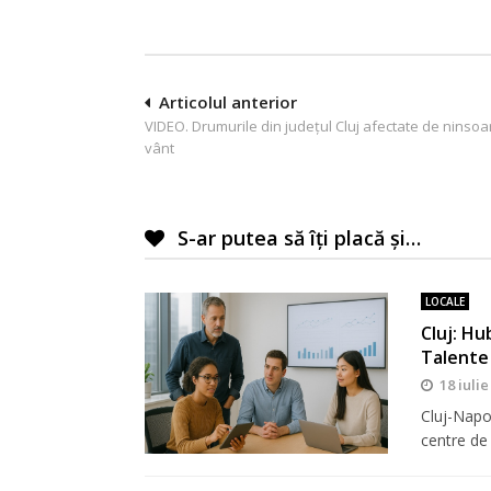
Navigare
Articolul anterior
VIDEO. Drumurile din județul Cluj afectate de ninsoar
în
vânt
articole
S-ar putea să îți placă și…
LOCALE
Cluj: Hu
Talente
18 iulie
Cluj-Napo
centre de