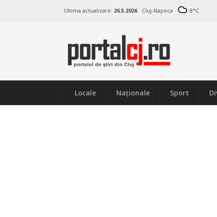
Ultima actualizare:
26.5.2026
Cluj-Napoca
8
°C
Locale
Naţionale
Sport
Di