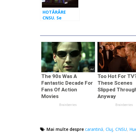
HOTĂRÂRE
CNSU. Se
interzice
circulația
noaptea,
magazinele se
închid la 21
Mai multe despre
carantină
,
Cluj
,
CNSU
,
Hu