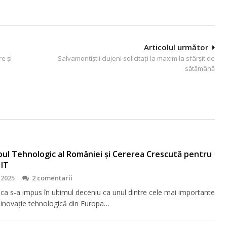
Articolul următor
e și
Salvamontiștii clujeni solicitați la maxim la sfârșit de
sătămână
bul Tehnologic al României și Cererea Crescută pentru
 IT
 2025
2 comentarii
ca s-a impus în ultimul deceniu ca unul dintre cele mai importante
 inovație tehnologică din Europa…