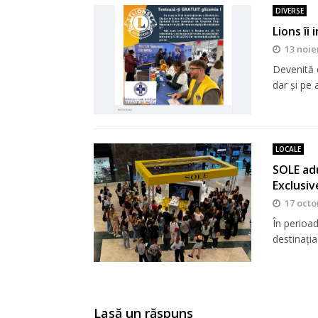
DIVERSE
Lions îi
13 noie
Devenită d
dar şi pe a
LOCALE
SOLE adu
Exclusiv
17 octo
În perioa
destinația
Lasă un răspuns