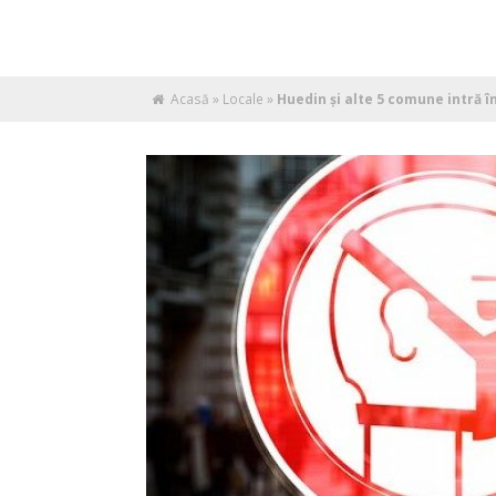
Acasă
»
Locale
»
Huedin și alte 5 comune intră î