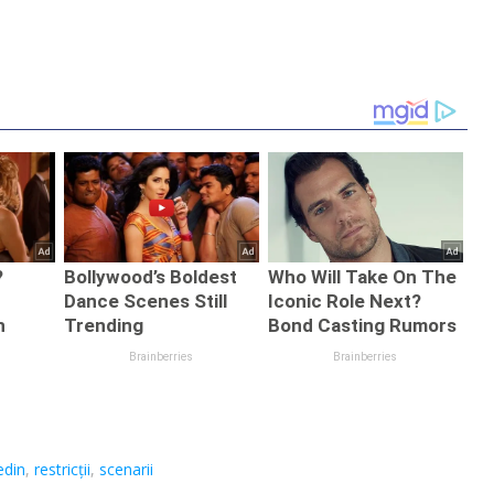
edin
,
restricții
,
scenarii