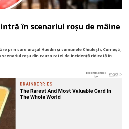
intră în scenariul roșu de mâine
re prin care orașul Huedin și comunele Chiulești, Cornești,
 scenariul roșu din cauza ratei de incidență ridicată în