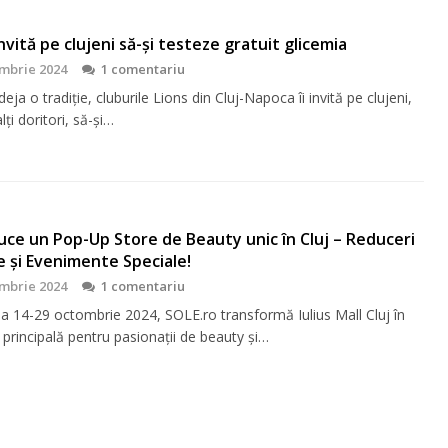
 invită pe clujeni să-şi testeze gratuit glicemia
mbrie 2024
1 comentariu
eja o tradiţie, cluburile Lions din Cluj-Napoca îi invită pe clujeni,
lţi doritori, să-şi…
ce un Pop-Up Store de Beauty unic în Cluj – Reduceri
e și Evenimente Speciale!
mbrie 2024
1 comentariu
da 14-29 octombrie 2024, SOLE.ro transformă Iulius Mall Cluj în
 principală pentru pasionații de beauty și…