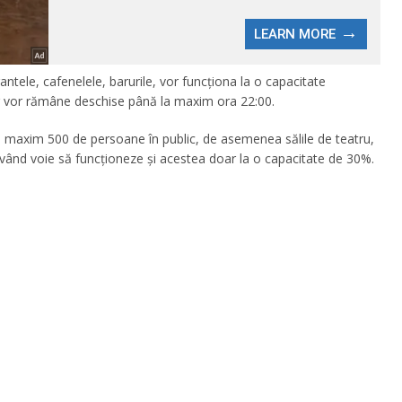
ntele, cafenelele, barurile, vor funcționa la o capacitate
lor vor rămâne deschise până la maxim ora 22:00.
cu maxim 500 de persoane în public, de asemenea sălile de teatru,
 având voie să funcționeze și acestea doar la o capacitate de 30%.