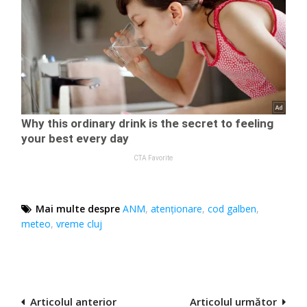
Mai multe despre
ANM
,
atenţionare
,
cod galben
,
meteo
,
vreme cluj
Navigare
Articolul anterior
Articolul următor