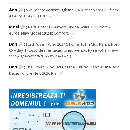
Ana
{ VW Passat Variant Highline 2020: rent a car Cluj from
43 euro, DSG, 2.0 TDI.... }
Ionel
{ Rent a car Cluj Airport: Skoda Scala 2024 from 25
euros. New Model (2024): Comfort,... }
Dan
{ Ford Kuga Hybrid 2024 ST-Line 4x4 in Cluj: Rent it from
€57/day! https://idealrentacar.ro/en/b-end-of-year-offer-new-
ford-kuga-hybrid-2024-st-line-awd }
Dan
{ The Urban Silhouette of the Future: Discover the Bold
Design of the New 2026 Kia... }