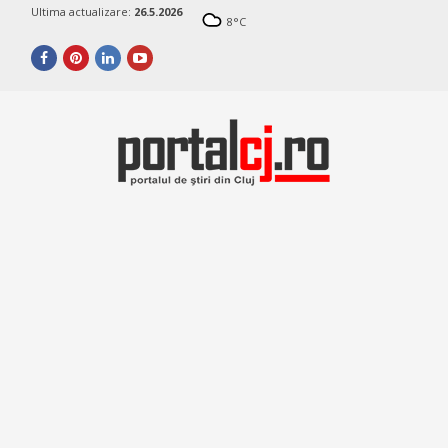
Ultima actualizare:
26.5.2026
8
°C