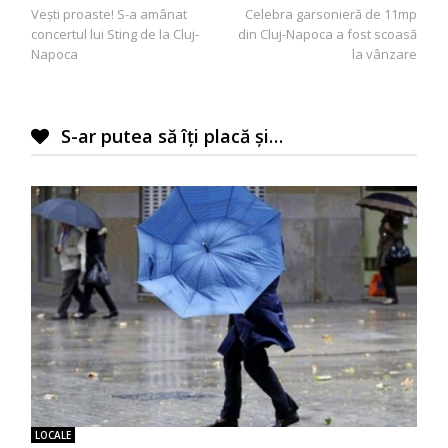
Vești proaste! S-a amânat
Celebra garsonieră de 11mp
în
concertul lui Sting de la Cluj-
din Cluj-Napoca a fost scoasă
articole
Napoca
la vânzare
S-ar putea să îți placă și…
LOCALE