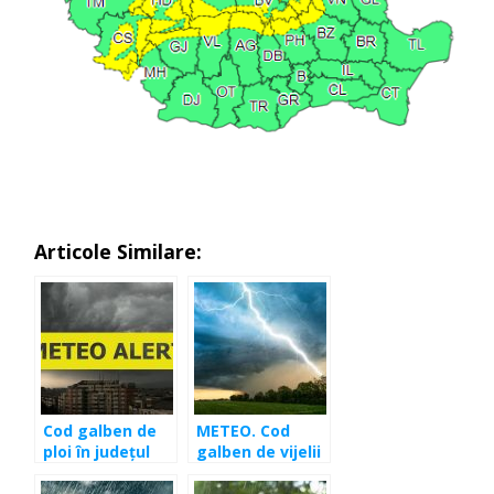
Articole Similare:
Cod galben de
METEO. Cod
ploi în județul
galben de vijelii
Cluj și în mare
și ploi pe toată
parte a țării
raza județului