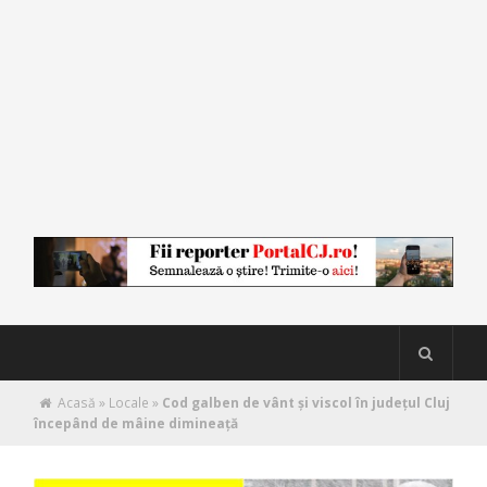
Acasă
»
Locale
»
Cod galben de vânt și viscol în județul Cluj
începând de mâine dimineață