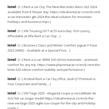
Ionel
{ Rent a car Cluj: The New Mercedes-Benz GLE 2024
available from €104 per day. https://idealrentacar.ro/en/b-rent-
a-car-mercedes-gle-2024-the-ideal-solution-for-mountain-
holidays-and-business-trips }
Ionel
{ VW Touareg 2017 at 55 euro/day: SUV Luxury,
Affordable at Alfa Rent a Car Cluj!... }
Ionel
{ Business Class and Winter Comfort: Jaguar F-Pace
2023 (AWD) – Available at a Special Price... }
Ionel
{ Rent a a car: BMW 320 xDrive Automatic – premium
comfort for any trip. https://www.phprentacar.ro/en/b-rent-the-
bmw-320-xdrive-comfort-stability-and-performance }
Ionel
{ At Ideal Rent a Car Cluj office, Audi Q7 Premium is
Your Corporate and Family... }
Ionel
{ VW Taigo 2025 - eleganță coupe și versatilitate de
SUV într-un singur model https://idealrentacar.ro/en/b-the-
new-vw-taigo-2025-agile-suv-coupe-for-the-city-and-holiday-
roads }