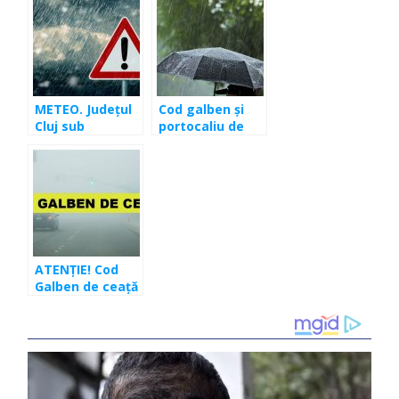
Cluj
METEO. Județul
Cod galben și
Cluj sub
portocaliu de
avertizare de
ploi abundente
Cod galben de
în județul Cluj
averse și vijelii
ATENȚIE! Cod
Galben de ceață
în județul Cluj
vizibilitate sub
50 de metri