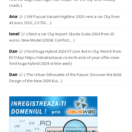
roads }
Ana
{ VW Passat Variant Highline 2020: rent a car Cluj from
43 euro, DSG, 2.0 TDI.... }
Ionel
{ Rent a car Cluj Airport: Skoda Scala 2024 from 25
euros. New Model (2024): Comfort,... }
Dan
{ Ford Kuga Hybrid 2024 ST-Line 4x4 in Cluj: Rent it from
€57/day! https://idealrentacar.ro/en/b-end-of-year-offer-new-
ford-kuga-hybrid-2024-st-line-awd }
Dan
{ The Urban Silhouette of the Future: Discover the Bold
Design of the New 2026 Kia... }