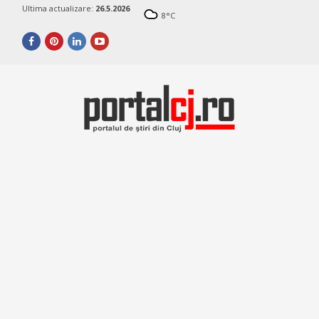
Ultima actualizare:
26.5.2026
8
°C