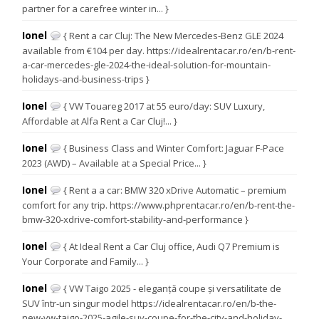
partner for a carefree winter in... }
Ionel
{ Rent a car Cluj: The New Mercedes-Benz GLE 2024
available from €104 per day. https://idealrentacar.ro/en/b-rent-
a-car-mercedes-gle-2024-the-ideal-solution-for-mountain-
holidays-and-business-trips }
Ionel
{ VW Touareg 2017 at 55 euro/day: SUV Luxury,
Affordable at Alfa Rent a Car Cluj!... }
Ionel
{ Business Class and Winter Comfort: Jaguar F-Pace
2023 (AWD) – Available at a Special Price... }
Ionel
{ Rent a a car: BMW 320 xDrive Automatic – premium
comfort for any trip. https://www.phprentacar.ro/en/b-rent-the-
bmw-320-xdrive-comfort-stability-and-performance }
Ionel
{ At Ideal Rent a Car Cluj office, Audi Q7 Premium is
Your Corporate and Family... }
Ionel
{ VW Taigo 2025 - eleganță coupe și versatilitate de
SUV într-un singur model https://idealrentacar.ro/en/b-the-
new-vw-taigo-2025-agile-suv-coupe-for-the-city-and-holiday-