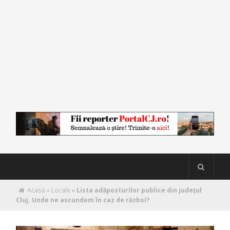
Acasă
»
Locale
»
Lista adăposturilor publice din județul
Cluj. Unde ne ascundem în caz de război?