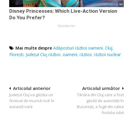
Mai multe despre
Adăposturi război oameni
,
Cluj
,
Florești
,
Județul Cluj război
,
oameni
,
război
,
război nuclear
Navigare
Articolul anterior
Articolul următor
Județul Cluj va găzdui un
Tânăra din Cluj care a fost
în
festival de muzică rock în
găsită de autorități în
articole
această vară
București, a fugit din calea
fostului iubit