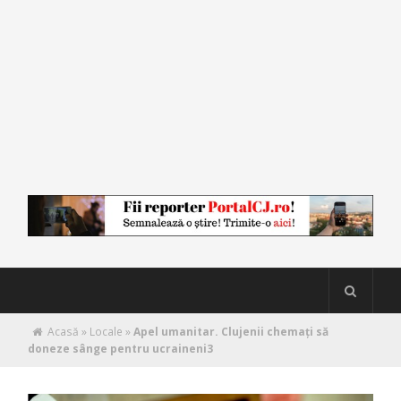
Acasă
»
Locale
»
Apel umanitar. Clujenii chemați să
doneze sânge pentru ucraineni3