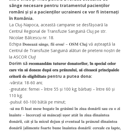
sânge necesare pentru tratamentul pacienților
români și și a pacienților ucraineni ce vor fi internați
în România.
La Cluj-Napoca, această campanie se desfășoară la
Centrul Regional de Transfuzie Sanguină Cluj pe str.
Nicolae Bălcescu nr. 18.
Echipa 𝐃𝐨𝐧𝐞𝐚𝐳𝐚̆ 𝐬𝐚̂𝐧𝐠𝐞, 𝐟𝐢𝐢 𝐞𝐫𝐨𝐮! – 𝐎𝐒𝐌 𝐂𝐥𝐮𝐣 vă așteaptă la
Centrul de Transfuzie Sanguină alături de prietenii noștri de
la ASCOR Cluj!
Dorim să 𝐫𝐞𝐜𝐨𝐦𝐚𝐧𝐝𝐚̆𝐦 𝐭𝐮𝐭𝐮𝐫𝐨𝐫 𝐝𝐨𝐧𝐚𝐭𝐨𝐫𝐢𝐥𝐨𝐫, 𝐢̂𝐧 𝐬𝐩𝐞𝐜𝐢𝐚𝐥 𝐜𝐞𝐥𝐨𝐫
𝐜𝐚𝐫𝐞 𝐯𝐢𝐧 𝐬𝐚̆ 𝐝𝐨𝐧𝐞𝐳𝐞 𝐝𝐮𝐩𝐚̆ 𝐨𝐫𝐚 𝐩𝐫𝐚̂𝐧𝐳𝐮𝐥𝐮𝐢, 𝐬𝐚̆ 𝐜𝐢𝐭𝐞𝐚𝐬𝐜𝐚̆ 𝐩𝐫𝐢𝐧𝐜𝐢𝐩𝐚𝐥𝐞𝐥𝐞
𝐜𝐫𝐢𝐭𝐞𝐫𝐢𝐢 𝐝𝐞 𝐞𝐥𝐢𝐠𝐢𝐛𝐢𝐥𝐭𝐚𝐭𝐞 pentru a putea dona:
-vârsta: 18-60 ani;
-greutate: femei – între 55 și 100 kg; bărbați – între 60 și
110 kg;
-pulsul: 60-100 bătăi pe minut;
-𝐬𝐚̆ 𝐧𝐮 𝐟𝐢 𝐥𝐮𝐚𝐭 𝐦𝐞𝐬𝐞 𝐛𝐨𝐠𝐚𝐭𝐞 𝐢̂𝐧 𝐠𝐫𝐚̆𝐬𝐢𝐦𝐢 𝐢̂𝐧 𝐳𝐢𝐮𝐚 𝐝𝐨𝐧𝐚̆𝐫𝐢𝐢 𝐬𝐚𝐮 𝐜𝐮 𝐨 𝐳𝐢
𝐢̂𝐧𝐚𝐢𝐧𝐭𝐞 – 𝐢̂𝐧𝐜𝐞𝐫𝐜𝐚𝐭̦𝐢 𝐬𝐚̆ 𝐦𝐚̂𝐧𝐜𝐚𝐭̦𝐢 𝐮𝐬̦𝐨𝐫 𝐚𝐭𝐚̂𝐭 𝐢̂𝐧 𝐳𝐢𝐮𝐚 𝐝𝐢𝐧𝐚𝐢𝐧𝐭𝐞𝐚
𝐝𝐨𝐧𝐚̆𝐫𝐢𝐢, 𝐜𝐚̂𝐭 𝐬̦𝐢 𝐥𝐚 𝐦𝐢𝐜𝐮𝐥 𝐝𝐞𝐣𝐮𝐧 𝐬̦𝐢 𝐞𝐯𝐞𝐧𝐭𝐮𝐚𝐥 𝐥𝐚 𝐩𝐫𝐚̂𝐧𝐳𝐮𝐥 𝐝𝐢𝐧𝐚𝐢𝐧𝐭𝐞𝐚
𝐝𝐨𝐧𝐚̆𝐫𝐢𝐢 (𝐚𝐥𝐢𝐦𝐞𝐧𝐭𝐞 𝐟𝐨𝐚𝐫𝐭𝐞 𝐛𝐮𝐧𝐞 𝐢̂𝐧𝐚𝐢𝐧𝐭𝐞𝐚 𝐝𝐨𝐧𝐚̆𝐫𝐢𝐢: 𝐜𝐞𝐫𝐞𝐚𝐥𝐞 𝐜𝐮 𝐥𝐚𝐩𝐭𝐞,