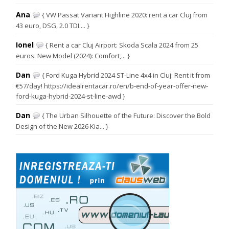
Ana
{ VW Passat Variant Highline 2020: rent a car Cluj from
43 euro, DSG, 2.0 TDI.... }
Ionel
{ Rent a car Cluj Airport: Skoda Scala 2024 from 25
euros. New Model (2024): Comfort,... }
Dan
{ Ford Kuga Hybrid 2024 ST-Line 4x4 in Cluj: Rent it from
€57/day! https://idealrentacar.ro/en/b-end-of-year-offer-new-
ford-kuga-hybrid-2024-st-line-awd }
Dan
{ The Urban Silhouette of the Future: Discover the Bold
Design of the New 2026 Kia... }