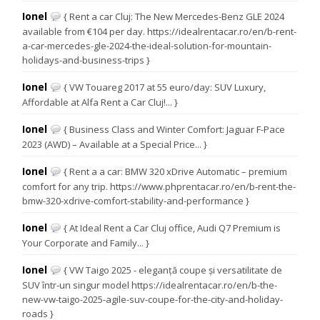
Ionel
{ Rent a car Cluj: The New Mercedes-Benz GLE 2024
available from €104 per day. https://idealrentacar.ro/en/b-rent-
a-car-mercedes-gle-2024-the-ideal-solution-for-mountain-
holidays-and-business-trips }
Ionel
{ VW Touareg 2017 at 55 euro/day: SUV Luxury,
Affordable at Alfa Rent a Car Cluj!... }
Ionel
{ Business Class and Winter Comfort: Jaguar F-Pace
2023 (AWD) – Available at a Special Price... }
Ionel
{ Rent a a car: BMW 320 xDrive Automatic – premium
comfort for any trip. https://www.phprentacar.ro/en/b-rent-the-
bmw-320-xdrive-comfort-stability-and-performance }
Ionel
{ At Ideal Rent a Car Cluj office, Audi Q7 Premium is
Your Corporate and Family... }
Ionel
{ VW Taigo 2025 - eleganță coupe și versatilitate de
SUV într-un singur model https://idealrentacar.ro/en/b-the-
new-vw-taigo-2025-agile-suv-coupe-for-the-city-and-holiday-
roads }