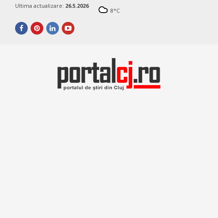
Ultima actualizare:
26.5.2026
8
°C