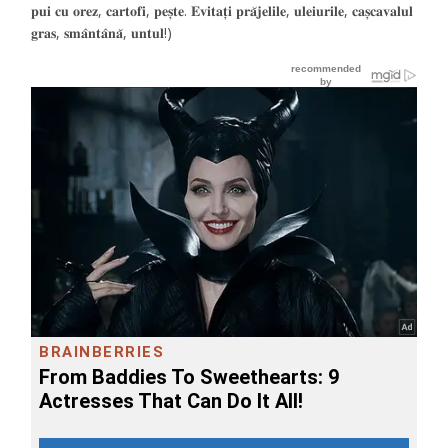
𝐩𝐮𝐢 𝐜𝐮 𝐨𝐫𝐞𝐳, 𝐜𝐚𝐫𝐭𝐨𝐟𝐢, 𝐩𝐞𝐬̦𝐭𝐞. 𝐄𝐯𝐢𝐭𝐚𝐭̦𝐢 𝐩𝐫𝐚̆𝐣𝐞𝐥𝐢𝐥𝐞, 𝐮𝐥𝐞𝐢𝐮𝐫𝐢𝐥𝐞, 𝐜𝐚𝐬̦𝐜𝐚𝐯𝐚𝐥𝐮𝐥
𝐠𝐫𝐚𝐬, 𝐬𝐦𝐚̂𝐧𝐭𝐚̂𝐧𝐚̆, 𝐮𝐧𝐭𝐮𝐥!)