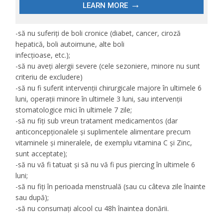
-să nu suferiți de boli cronice (diabet, cancer, ciroză
hepatică, boli autoimune, alte boli
infecțioase, etc.);
-să nu aveți alergii severe (cele sezoniere, minore nu sunt
criteriu de excludere)
-să nu fi suferit intervenții chirurgicale majore în ultimele 6
luni, operații minore în ultimele 3 luni, sau intervenții
stomatologice mici în ultimele 7 zile;
-să nu fiți sub vreun tratament medicamentos (dar
anticoncepționalele și suplimentele alimentare precum
vitaminele și mineralele, de exemplu vitamina C și Zinc,
sunt acceptate);
-să nu vă fi tatuat și să nu vă fi pus piercing în ultimele 6
luni;
-să nu fiți în perioada menstruală (sau cu câteva zile înainte
sau după);
-să nu consumați alcool cu 48h înaintea donării.