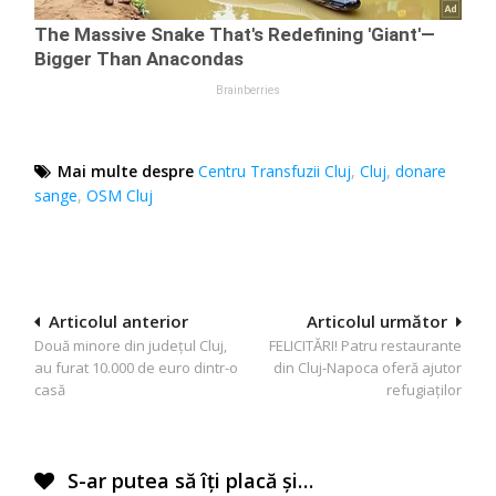
Mai multe despre
Centru Transfuzii Cluj
,
Cluj
,
donare
sange
,
OSM Cluj
Navigare
Articolul anterior
Articolul următor
Două minore din județul Cluj,
FELICITĂRI! Patru restaurante
în
au furat 10.000 de euro dintr-o
din Cluj-Napoca oferă ajutor
articole
casă
refugiaților
S-ar putea să îți placă și…