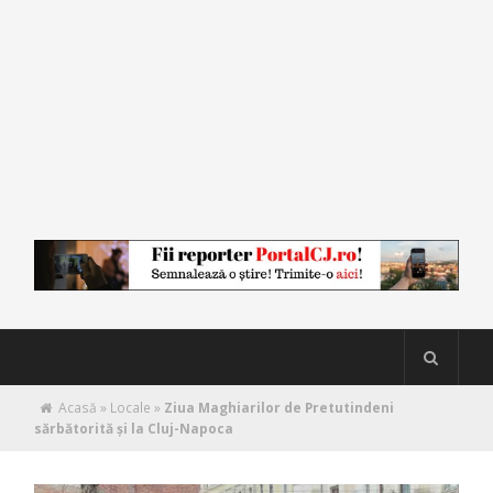
Acasă
»
Locale
»
Ziua Maghiarilor de Pretutindeni
sărbătorită și la Cluj-Napoca