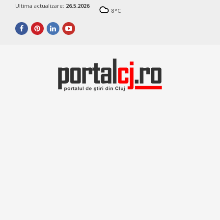
Ultima actualizare:
26.5.2026
8
°C