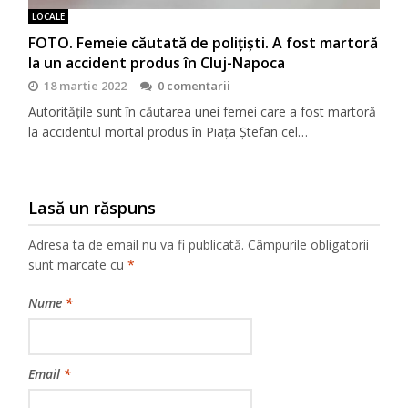
LOCALE
FOTO. Femeie căutată de polițiști. A fost martoră
la un accident produs în Cluj-Napoca
18 martie 2022
0 comentarii
Autoritățile sunt în căutarea unei femei care a fost martoră
la accidentul mortal produs în Piața Ștefan cel…
Lasă un răspuns
Adresa ta de email nu va fi publicată.
Câmpurile obligatorii
sunt marcate cu
*
Nume
*
Email
*