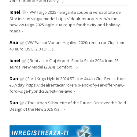
Your Corporate and Family... }
Ionel
{ VW Taigo 2025 - eleganță coupe și versatilitate de
SUV într-un singur model https://idealrentacar.ro/en/b-the-
new-vw-taigo-2025-agile-suv-coupe-for-the-city-and-holiday-
roads }
Ana
{ VW Passat Variant Highline 2020: rent a car Cluj from
43 euro, DSG, 2.0 TDI.... }
Ionel
{ Rent a car Cluj Airport: Skoda Scala 2024 from 25
euros. New Model (2024): Comfort,... }
Dan
{ Ford Kuga Hybrid 2024 ST-Line 4x4 in Cluj: Rent it from
€57/day! https://idealrentacar.ro/en/b-end-of-year-offer-new-
ford-kuga-hybrid-2024-st-line-awd }
Dan
{ The Urban Silhouette of the Future: Discover the Bold
Design of the New 2026 Kia... }