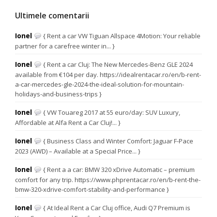
Ultimele comentarii
Ionel
{ Rent a car VW Tiguan Allspace 4Motion: Your reliable
partner for a carefree winter in... }
Ionel
{ Rent a car Cluj: The New Mercedes-Benz GLE 2024
available from €104 per day. https://idealrentacar.ro/en/b-rent-
a-car-mercedes-gle-2024-the-ideal-solution-for-mountain-
holidays-and-business-trips }
Ionel
{ VW Touareg 2017 at 55 euro/day: SUV Luxury,
Affordable at Alfa Rent a Car Cluj!... }
Ionel
{ Business Class and Winter Comfort: Jaguar F-Pace
2023 (AWD) – Available at a Special Price... }
Ionel
{ Rent a a car: BMW 320 xDrive Automatic – premium
comfort for any trip. https://www.phprentacar.ro/en/b-rent-the-
bmw-320-xdrive-comfort-stability-and-performance }
Ionel
{ At Ideal Rent a Car Cluj office, Audi Q7 Premium is