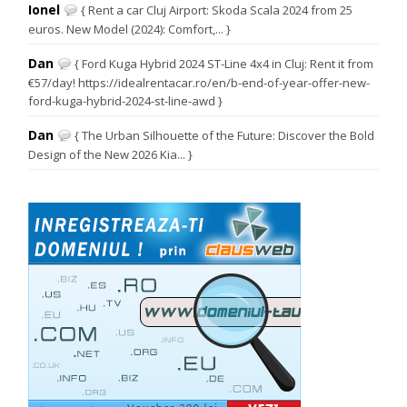
Ionel
{ Rent a car Cluj Airport: Skoda Scala 2024 from 25
euros. New Model (2024): Comfort,... }
Dan
{ Ford Kuga Hybrid 2024 ST-Line 4x4 in Cluj: Rent it from
€57/day! https://idealrentacar.ro/en/b-end-of-year-offer-new-
ford-kuga-hybrid-2024-st-line-awd }
Dan
{ The Urban Silhouette of the Future: Discover the Bold
Design of the New 2026 Kia... }