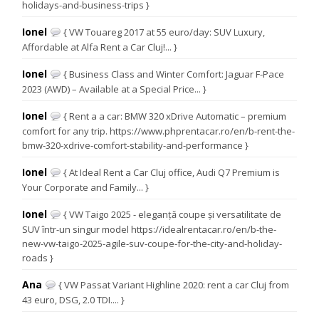
holidays-and-business-trips }
Ionel
{ VW Touareg 2017 at 55 euro/day: SUV Luxury,
Affordable at Alfa Rent a Car Cluj!... }
Ionel
{ Business Class and Winter Comfort: Jaguar F-Pace
2023 (AWD) – Available at a Special Price... }
Ionel
{ Rent a a car: BMW 320 xDrive Automatic – premium
comfort for any trip. https://www.phprentacar.ro/en/b-rent-the-
bmw-320-xdrive-comfort-stability-and-performance }
Ionel
{ At Ideal Rent a Car Cluj office, Audi Q7 Premium is
Your Corporate and Family... }
Ionel
{ VW Taigo 2025 - eleganță coupe și versatilitate de
SUV într-un singur model https://idealrentacar.ro/en/b-the-
new-vw-taigo-2025-agile-suv-coupe-for-the-city-and-holiday-
roads }
Ana
{ VW Passat Variant Highline 2020: rent a car Cluj from
43 euro, DSG, 2.0 TDI.... }