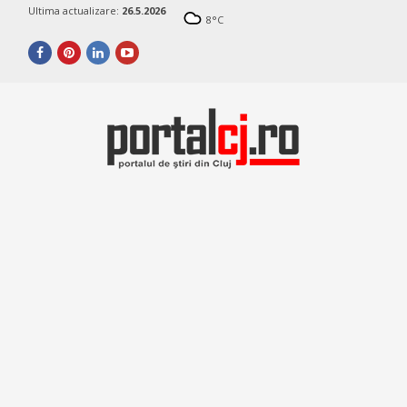
Ultima actualizare:
26.5.2026
8
°C