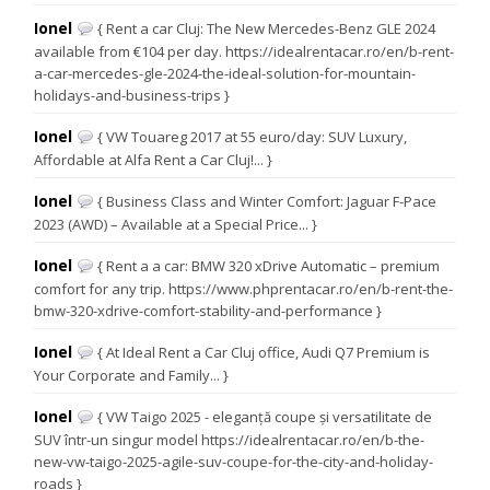
Ionel
{ Rent a car Cluj: The New Mercedes-Benz GLE 2024
available from €104 per day. https://idealrentacar.ro/en/b-rent-
a-car-mercedes-gle-2024-the-ideal-solution-for-mountain-
holidays-and-business-trips }
Ionel
{ VW Touareg 2017 at 55 euro/day: SUV Luxury,
Affordable at Alfa Rent a Car Cluj!... }
Ionel
{ Business Class and Winter Comfort: Jaguar F-Pace
2023 (AWD) – Available at a Special Price... }
Ionel
{ Rent a a car: BMW 320 xDrive Automatic – premium
comfort for any trip. https://www.phprentacar.ro/en/b-rent-the-
bmw-320-xdrive-comfort-stability-and-performance }
Ionel
{ At Ideal Rent a Car Cluj office, Audi Q7 Premium is
Your Corporate and Family... }
Ionel
{ VW Taigo 2025 - eleganță coupe și versatilitate de
SUV într-un singur model https://idealrentacar.ro/en/b-the-
new-vw-taigo-2025-agile-suv-coupe-for-the-city-and-holiday-
roads }