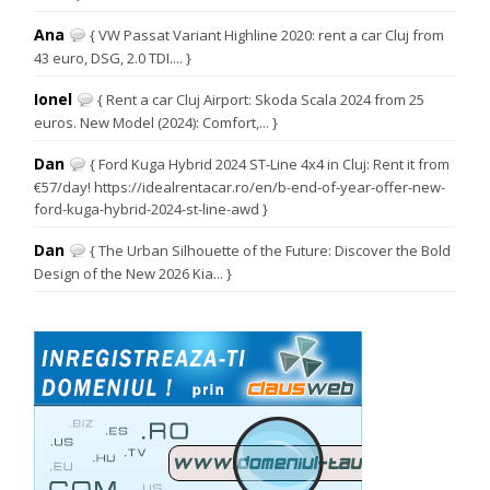
Ana
{ VW Passat Variant Highline 2020: rent a car Cluj from
43 euro, DSG, 2.0 TDI.... }
Ionel
{ Rent a car Cluj Airport: Skoda Scala 2024 from 25
euros. New Model (2024): Comfort,... }
Dan
{ Ford Kuga Hybrid 2024 ST-Line 4x4 in Cluj: Rent it from
€57/day! https://idealrentacar.ro/en/b-end-of-year-offer-new-
ford-kuga-hybrid-2024-st-line-awd }
Dan
{ The Urban Silhouette of the Future: Discover the Bold
Design of the New 2026 Kia... }