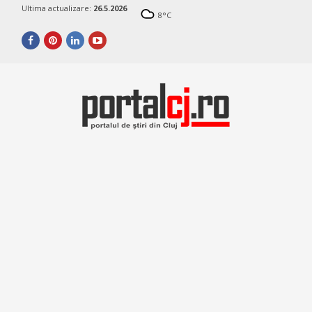
Ultima actualizare:
26.5.2026
8
°C