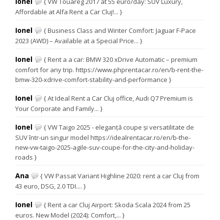
Ionel
{ VW Touareg 2017 at 55 euro/day: SUV Luxury,
Affordable at Alfa Rent a Car Cluj!... }
Ionel
{ Business Class and Winter Comfort: Jaguar F-Pace
2023 (AWD) – Available at a Special Price... }
Ionel
{ Rent a a car: BMW 320 xDrive Automatic – premium
comfort for any trip. https://www.phprentacar.ro/en/b-rent-the-
bmw-320-xdrive-comfort-stability-and-performance }
Ionel
{ At Ideal Rent a Car Cluj office, Audi Q7 Premium is
Your Corporate and Family... }
Ionel
{ VW Taigo 2025 - eleganță coupe și versatilitate de
SUV într-un singur model https://idealrentacar.ro/en/b-the-
new-vw-taigo-2025-agile-suv-coupe-for-the-city-and-holiday-
roads }
Ana
{ VW Passat Variant Highline 2020: rent a car Cluj from
43 euro, DSG, 2.0 TDI.... }
Ionel
{ Rent a car Cluj Airport: Skoda Scala 2024 from 25
euros. New Model (2024): Comfort,... }