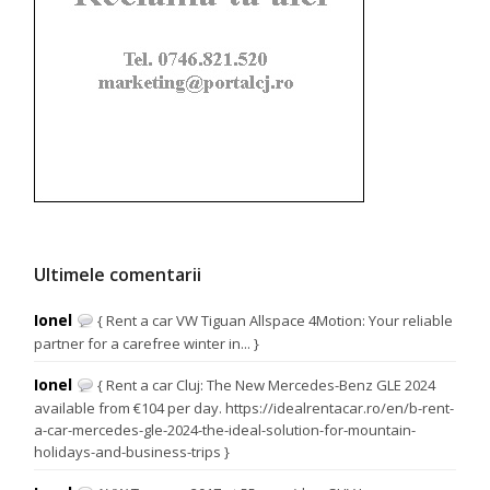
Ultimele comentarii
Ionel
{ Rent a car VW Tiguan Allspace 4Motion: Your reliable
partner for a carefree winter in... }
Ionel
{ Rent a car Cluj: The New Mercedes-Benz GLE 2024
available from €104 per day. https://idealrentacar.ro/en/b-rent-
a-car-mercedes-gle-2024-the-ideal-solution-for-mountain-
holidays-and-business-trips }