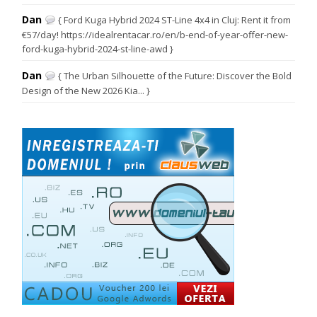
Dan
{ Ford Kuga Hybrid 2024 ST-Line 4x4 in Cluj: Rent it from
€57/day! https://idealrentacar.ro/en/b-end-of-year-offer-new-
ford-kuga-hybrid-2024-st-line-awd }
Dan
{ The Urban Silhouette of the Future: Discover the Bold
Design of the New 2026 Kia... }