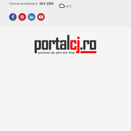
Ultima actualizare:
26.5.2026
8
°C