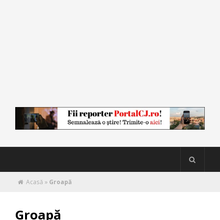
Acasă
»
Groapă
Groapă