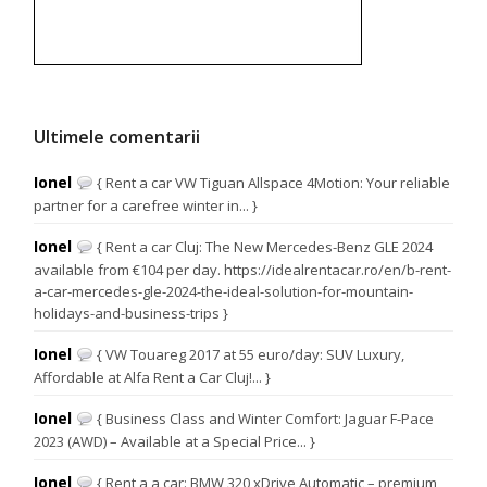
Ultimele comentarii
Ionel
{ Rent a car VW Tiguan Allspace 4Motion: Your reliable
partner for a carefree winter in... }
Ionel
{ Rent a car Cluj: The New Mercedes-Benz GLE 2024
available from €104 per day. https://idealrentacar.ro/en/b-rent-
a-car-mercedes-gle-2024-the-ideal-solution-for-mountain-
holidays-and-business-trips }
Ionel
{ VW Touareg 2017 at 55 euro/day: SUV Luxury,
Affordable at Alfa Rent a Car Cluj!... }
Ionel
{ Business Class and Winter Comfort: Jaguar F-Pace
2023 (AWD) – Available at a Special Price... }
Ionel
{ Rent a a car: BMW 320 xDrive Automatic – premium