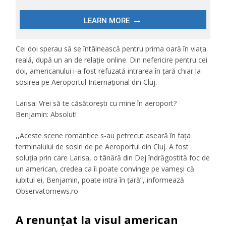
Cei doi sperau să se întâlnească pentru prima oară în viața
reală, după un an de relație online. Din nefericire pentru cei
doi, americanului i-a fost refuzată intrarea în țară chiar la
sosirea pe Aeroportul Internațional din Cluj.
Larisa: Vrei să te căsătorești cu mine în aeroport?
Benjamin: Absolut!
,,Aceste scene romantice s-au petrecut aseară în faţa
terminalului de sosiri de pe Aeroportul din Cluj. A fost
soluţia prin care Larisa, o tânără din Dej îndrăgostită foc de
un american, credea ca îi poate convinge pe vameşi că
iubitul ei, Benjamin, poate intra în ţară”, informează
Observatornews.ro
A renunțat la visul american