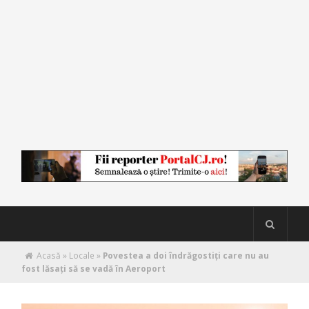
Acasă
»
Locale
»
Povestea a doi îndrăgostiți care nu au
fost lăsați să se vadă în Aeroport