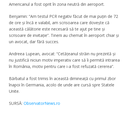
Americanul a fost oprit în zona neutră din aeroport.
Benjamin:
“Am testul PCR negativ făcut de mai puţin de 72
de ore şi încă e valabil, am scrisoarea care doveşte că
această călătorie este necesară să te ajut pe tine şi
scrisoare de invitaţie”.
Tinerii au chemat în aeroport chiar şi
un avocat, dar fără succes.
Andreea Lupean, avocat:
“Cetăţeanul străin nu prezintă şi
nu justifică niciun motiv imperativ care să îi permită intrarea
în România, motiv pentru care i-a fost refuzată cererea”.
Bărbatul a fost trimis în această dimineaţă cu primul zbor
înapoi în Germania, acolo de unde are cursă spre Statele
Unite.
SURSĂ:
ObservatorNews.ro