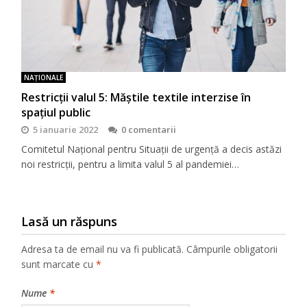
NAŢIONALE
Restricții valul 5: Măștile textile interzise în
spațiul public
5 ianuarie 2022
0 comentarii
Comitetul Național pentru Situații de urgență a decis astăzi
noi restricții, pentru a limita valul 5 al pandemiei…
Lasă un răspuns
Adresa ta de email nu va fi publicată.
Câmpurile obligatorii
sunt marcate cu
*
Nume
*