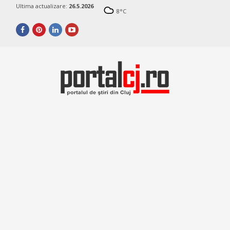
Ultima actualizare:
26.5.2026
8
°C