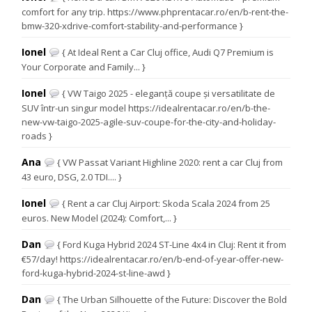
comfort for any trip. https://www.phprentacar.ro/en/b-rent-the-
bmw-320-xdrive-comfort-stability-and-performance }
Ionel
{ At Ideal Rent a Car Cluj office, Audi Q7 Premium is
Your Corporate and Family... }
Ionel
{ VW Taigo 2025 - eleganță coupe și versatilitate de
SUV într-un singur model https://idealrentacar.ro/en/b-the-
new-vw-taigo-2025-agile-suv-coupe-for-the-city-and-holiday-
roads }
Ana
{ VW Passat Variant Highline 2020: rent a car Cluj from
43 euro, DSG, 2.0 TDI.... }
Ionel
{ Rent a car Cluj Airport: Skoda Scala 2024 from 25
euros. New Model (2024): Comfort,... }
Dan
{ Ford Kuga Hybrid 2024 ST-Line 4x4 in Cluj: Rent it from
€57/day! https://idealrentacar.ro/en/b-end-of-year-offer-new-
ford-kuga-hybrid-2024-st-line-awd }
Dan
{ The Urban Silhouette of the Future: Discover the Bold