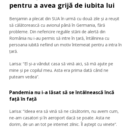
pentru a avea grijă de iubita lui
Benjamin a plecat din SUA în urmă cu două zile și a reușit
să călătorească cu avionul până în Germania, fără
probleme. Din nefericire regulile stării de alertă din
România nu i-au permis să intre în țară, întâlnirea cu
persoana iubită nefiind un motiv întemeiat pentru a intra în
țară.
Larisa:
“El şi-a vândut casa să vină aici, să mă ajute pe
mine şi pe copilul meu. Asta era prima dată când ne
puteam vedea”.
Pandemia nu i-a lăsat să se întâlnească încă
față în față
Larisa:
“Ideea era să vină să ne căsătorim, nu avem cum,
ne-am casatori şi în aeroport dacă se poate. Asta ne
dorim, de un an tot pe internet zilnic. Îl aştept cu vinete”.