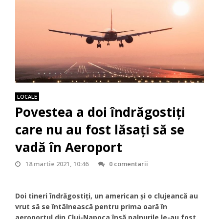
LOCALE
Povestea a doi îndrăgostiți
care nu au fost lăsați să se
vadă în Aeroport
18 martie 2021, 10:46
0 comentarii
Doi tineri îndrăgostiți, un american și o clujeancă au
vrut să se întâlnească pentru prima oară în
aeroportul din Cluj-Napoca însă palnurile le-au fost