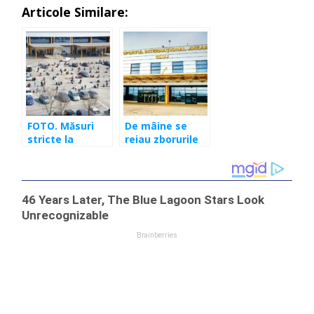
Articole Similare:
FOTO. Măsuri
De mâine se
stricte la
reiau zborurile
aeroport.
din Cluj spre
Oamenii
Germania,
așteaptă
Austria și Elveția
autorizarea
zborurilor spre
Germania