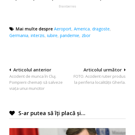
Mai multe despre
Aeroport
,
America
,
dragoste
,
Germania
,
interzis
,
iubire
,
pandemie
,
zbor
Navigare
Articolul anterior
Articolul următor
Accident de munca în Cluj.
FOTO. Accident rutier produs
în
Pompierii chemați să salveze
la periferia localității Gherla.
articole
viața unui muncitor
S-ar putea să îți placă și…