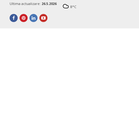
Ultima actualizare:
26.5.2026
8
°C