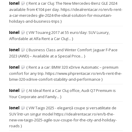
Ionel
{ Rent a car Cluj: The New Mercedes-Benz GLE 2024
available from €104 per day. https://idealrentacar.ro/en/b-rent-
a-car-mercedes-gle-2024-the-ideal-solution-for-mountain-
holidays-and-business-trips }
Ionel
{ VW Touareg 2017 at 55 euro/day: SUV Luxury,
Affordable at Alfa Rent a Car Cluj!... }
Ionel
{ Business Class and Winter Comfort: Jaguar F-Pace
2023 (AWD) – Available at a Special Price... }
Ionel
{ Rent a a car: BMW 320 xDrive Automatic – premium
comfort for any trip. https://www.phprentacar.ro/en/b-rent-the-
bmw-320-xdrive-comfort-stability-and-performance }
Ionel
{ At Ideal Rent a Car Cluj office, Audi Q7 Premium is
Your Corporate and Family... }
Ionel
{ VW Taigo 2025 - eleganță coupe și versatilitate de
SUV într-un singur model https://idealrentacar.ro/en/b-the-
new-vw-taigo-2025-agile-suv-coupe-for-the-city-and-holiday-
roads }