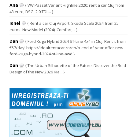
Ana
{ VW Passat Variant Highline 2020: rent a car Cluj from
43 euro, DSG, 2.0 TDI.... }
Ionel
{ Rent a car Cluj Airport: Skoda Scala 2024 from 25
euros. New Model (2024): Comfort,... }
Dan
{ Ford Kuga Hybrid 2024 ST-Line 4x4 in Cluj: Rent it from
€57/day! https://idealrentacar.ro/en/b-end-of-year-offer-new-
ford-kuga-hybrid-2024-st-line-awd }
Dan
{ The Urban Silhouette of the Future: Discover the Bold
Design of the New 2026 Kia... }