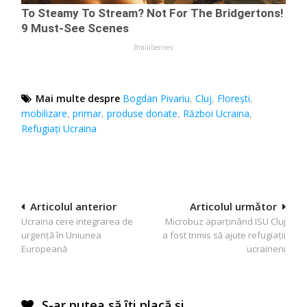
Mai multe despre
Bogdan Pivariu
,
Cluj
,
Florești
,
mobilizare
,
primar
,
produse donate
,
Război Ucraina
,
Refugiați Ucraina
Navigare
Articolul anterior
Articolul următor
Ucraina cere integrarea de
Microbuz aparținând ISU Cluj
în
urgență în Uniunea
a fost trimis să ajute refugiații
articole
Europeană
ucraineni
S-ar putea să îți placă și…