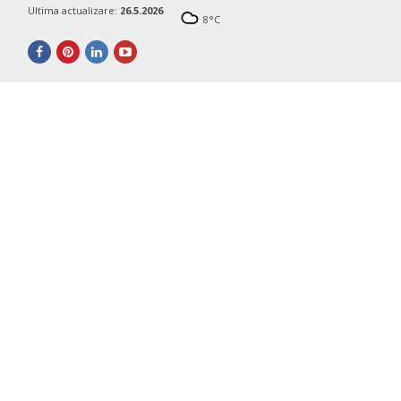
Ultima actualizare:
26.5.2026
8
°C