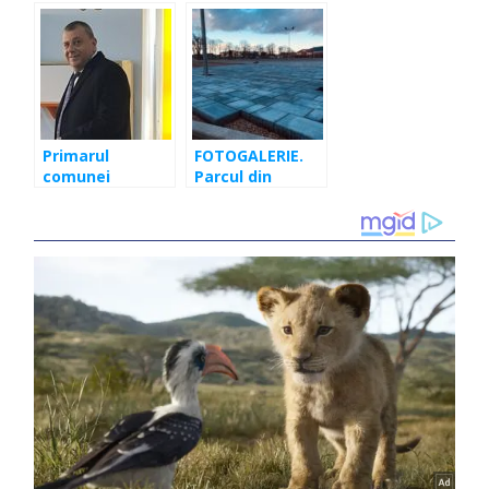
Primarul
FOTOGALERIE.
comunei
Parcul din
Florești,
Florești prinde
condamnat la 3
contur. Cum se
ani de
prezintă
închisoare cu
lucrările
suspendare