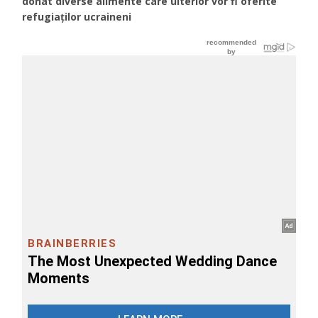
donat diverse alimente care ulterior vor fi oferite
refugiaților ucraineni