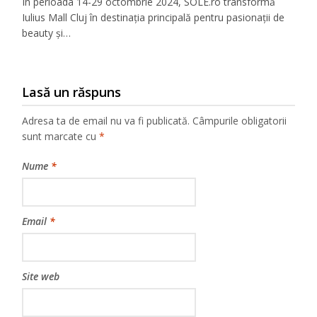
În perioada 14-29 octombrie 2024, SOLE.ro transformă
Iulius Mall Cluj în destinația principală pentru pasionații de
beauty și…
Lasă un răspuns
Adresa ta de email nu va fi publicată.
Câmpurile obligatorii
sunt marcate cu
*
Nume
*
Email
*
Site web