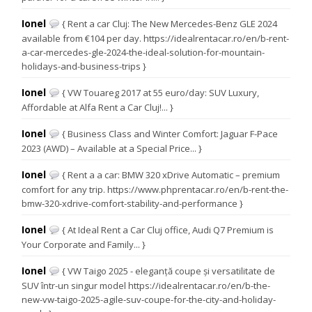
Ionel
{ Rent a car Cluj: The New Mercedes-Benz GLE 2024
available from €104 per day. https://idealrentacar.ro/en/b-rent-
a-car-mercedes-gle-2024-the-ideal-solution-for-mountain-
holidays-and-business-trips }
Ionel
{ VW Touareg 2017 at 55 euro/day: SUV Luxury,
Affordable at Alfa Rent a Car Cluj!... }
Ionel
{ Business Class and Winter Comfort: Jaguar F-Pace
2023 (AWD) – Available at a Special Price... }
Ionel
{ Rent a a car: BMW 320 xDrive Automatic – premium
comfort for any trip. https://www.phprentacar.ro/en/b-rent-the-
bmw-320-xdrive-comfort-stability-and-performance }
Ionel
{ At Ideal Rent a Car Cluj office, Audi Q7 Premium is
Your Corporate and Family... }
Ionel
{ VW Taigo 2025 - eleganță coupe și versatilitate de
SUV într-un singur model https://idealrentacar.ro/en/b-the-
new-vw-taigo-2025-agile-suv-coupe-for-the-city-and-holiday-