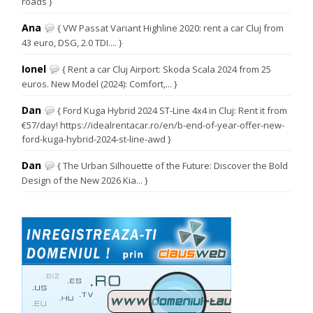
roads }
Ana
{ VW Passat Variant Highline 2020: rent a car Cluj from
43 euro, DSG, 2.0 TDI.... }
Ionel
{ Rent a car Cluj Airport: Skoda Scala 2024 from 25
euros. New Model (2024): Comfort,... }
Dan
{ Ford Kuga Hybrid 2024 ST-Line 4x4 in Cluj: Rent it from
€57/day! https://idealrentacar.ro/en/b-end-of-year-offer-new-
ford-kuga-hybrid-2024-st-line-awd }
Dan
{ The Urban Silhouette of the Future: Discover the Bold
Design of the New 2026 Kia... }