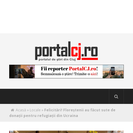
Acasă
»
Locale
»
Felicitări! Floreștenii au făcut sute de
donații pentru refugiații din Ucraina