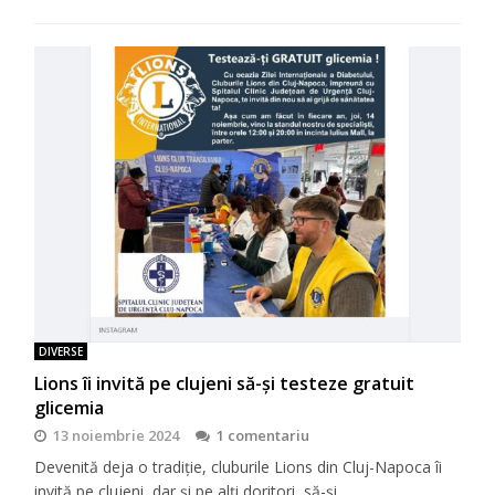
DIVERSE
Lions îi invită pe clujeni să-şi testeze gratuit
glicemia
13 noiembrie 2024
1 comentariu
Devenită deja o tradiţie, cluburile Lions din Cluj-Napoca îi
invită pe clujeni, dar şi pe alţi doritori, să-şi…