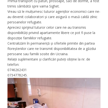
Primul transport cu pături, prosoape, saci de dormit, a fost
trimis sâmbătă spre vama Sighet.
Vreau să le mulțumesc tuturor agenților economici care ne-
au devenit colaboratori și care asigură o masă caldă zilnic
persoanelor refugiate.
Apreciez sprijinul tuturor celor care ne-au transmis
disponibilități privind apartamente libere ce pot fi puse la
dispoziție familiilor refugiate.
Centralizăm în permanență și ofertele primite din partea
floreștenilor care ne transmit disponibilitatea de a găzdui
persoane sau familii sosite din Ucraina.
Relații suplimentare și clarificări puteți obține la nr. de
telefon:
0746262431
0734778245.