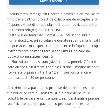
Comunitatea întreagă din Florești a devenit în cel mai scurt
timp parte dintr-un proiect de colaborare de excepție, și a
răspuns extraordinar apelului nostru de mobilizare pentru
ajutorarea refugiaților din Ucraina.
Peste 250 de familii din Florești și-au oferit sprijinul în
numai două zile, prin produsele donate în campania lansată
de primărie. Tot respectul meu, mă inclin în fața capacității
extraordinare de mobilizare și altruismului de care dă
dovadă comunitatea noastră.
În Florești au ajuns și sunt găzduite deja primele 7 familii
care au sosit din diferite zone ale Ucrainei, însoțite de copii
(cu vârste cuprinse între 1 și 12 ani) sau bunici, și care
reunesc peste 30 de persoane.
Am trimis deja pachete cu produse de primă necesitate
tuturor celor care au solicitat, și în funcție de nevoi și
solicitările pe care le centralizăm zilnic, din donațiile primite
vor fi livrate periodic pachete cu produsele necesare.