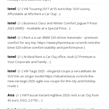
Ionel
{ VW Touareg 2017 at 55 euro/day: SUV Luxury,
Affordable at Alfa Rent a Car Cluj!... }
Ionel
{ Business Class and Winter Comfort: Jaguar F-Pace
2023 (AWD) – Available at a Special Price... }
Ionel
{ Rent a a car: BMW 320 xDrive Automatic – premium
comfort for any trip. https://www.phprentacar.ro/en/b-rent-the-
bmw-320-xdrive-comfort-stability-and-performance }
Ionel
{ At Ideal Rent a Car Cluj office, Audi Q7 Premium is
Your Corporate and Family... }
Ionel
{ VW Taigo 2025 - eleganță coupe și versatilitate de
SUV într-un singur model https://idealrentacar.ro/en/b-the-
new-vw-taigo-2025-agile-suv-coupe-for-the-city-and-holiday-
roads }
Ana
{ VW Passat Variant Highline 2020: rent a car Cluj from
43 euro, DSG, 2.0 TDI.... }