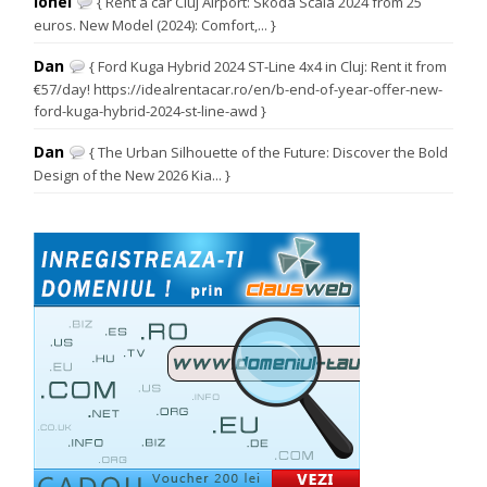
Ionel
{ Rent a car Cluj Airport: Skoda Scala 2024 from 25
euros. New Model (2024): Comfort,... }
Dan
{ Ford Kuga Hybrid 2024 ST-Line 4x4 in Cluj: Rent it from
€57/day! https://idealrentacar.ro/en/b-end-of-year-offer-new-
ford-kuga-hybrid-2024-st-line-awd }
Dan
{ The Urban Silhouette of the Future: Discover the Bold
Design of the New 2026 Kia... }