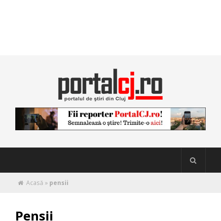
Acasă
»
pensii
Pensii