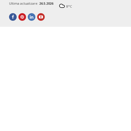
Ultima actualizare:
26.5.2026
8
°C