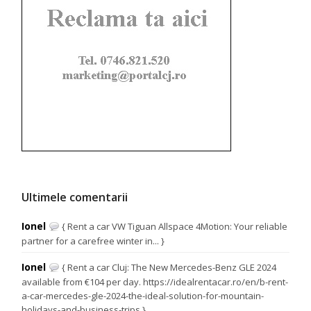
Ultimele comentarii
Ionel
{ Rent a car VW Tiguan Allspace 4Motion: Your reliable
partner for a carefree winter in... }
Ionel
{ Rent a car Cluj: The New Mercedes-Benz GLE 2024
available from €104 per day. https://idealrentacar.ro/en/b-rent-
a-car-mercedes-gle-2024-the-ideal-solution-for-mountain-
holidays-and-business-trips }