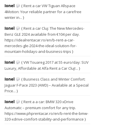
Ionel
{ Rent a car VW Tiguan Allspace
4Motion: Your reliable partner for a carefree
winter in... }
Ionel
{ Rent a car Cluj: The New Mercedes-
Benz GLE 2024 available from €104 per day.
https://idealrentacar.ro/en/b-rent-a-car-
mercedes-gle-2024-the-ideal-solution-for-
mountain-holidays-and-business-trips }
Ionel
{ VW Touareg 2017 at 55 euro/day: SUV
Luxury, Affordable at Alfa Rent a Car Cluj!... }
Ionel
{ Business Class and Winter Comfort:
Jaguar F-Pace 2023 (AWD) – Available at a Special
Price... }
Ionel
{ Rent a a car: BMW 320 xDrive
Automatic – premium comfort for any trip.
https://www.phprentacar.ro/en/b-rent-the-bmw-
320-xdrive-comfort-stability-and-performance }