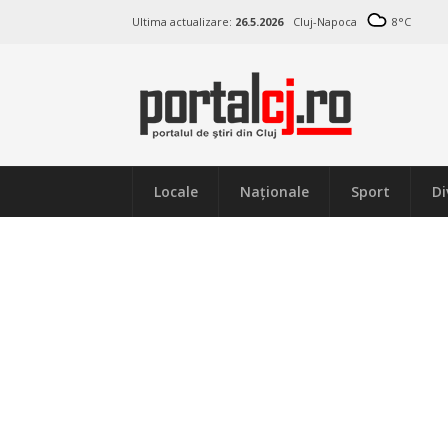
Ultima actualizare:
26.5.2026
Cluj-Napoca
8
°C
Locale
Naţionale
Sport
Di