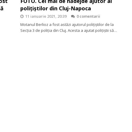
fost
FOTO. Cel mai de nădejde ajutor al
tă
polițiștilor din Cluj-Napoca
11 ianuarie 2021, 20:39
0 comentarii
Motanul Berlioz a fost astăzi ajutorul polițiștilor de la
Secția 3 de poliția din Cluj. Acesta a ajutat polițiștii să…