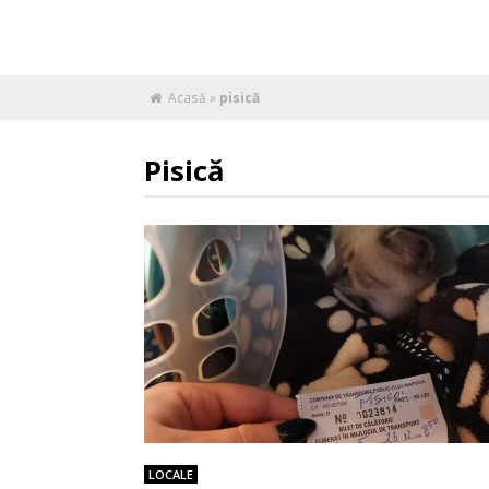
Acasă
»
pisică
Pisică
LOCALE