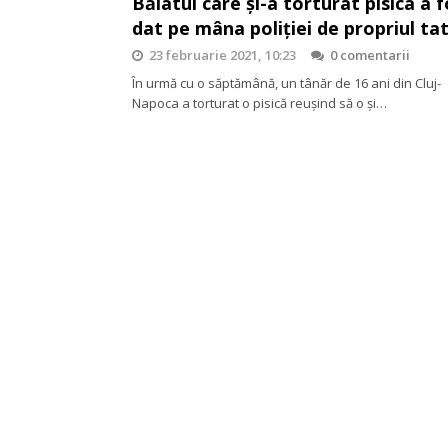
Băiatul care și-a torturat pisica a 
dat pe mâna poliției de propriul ta
23 februarie 2021, 10:23
0 comentarii
În urmă cu o săptămână, un tânăr de 16 ani din Cluj-
Napoca a torturat o pisică reușind să o și…