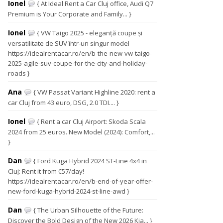
Ionel
{ At Ideal Rent a Car Cluj office, Audi Q7
Premium is Your Corporate and Family... }
Ionel
{ VW Taigo 2025 - eleganță coupe și
versatilitate de SUV într-un singur model
https://idealrentacar.ro/en/b-the-new-vw-taigo-
2025-agile-suv-coupe-for-the-city-and-holiday-
roads }
Ana
{ VW Passat Variant Highline 2020: rent a
car Cluj from 43 euro, DSG, 2.0 TDI.... }
Ionel
{ Rent a car Cluj Airport: Skoda Scala
2024 from 25 euros. New Model (2024): Comfort,...
}
Dan
{ Ford Kuga Hybrid 2024 ST-Line 4x4 in
Cluj: Rent it from €57/day!
https://idealrentacar.ro/en/b-end-of-year-offer-
new-ford-kuga-hybrid-2024-st-line-awd }
Dan
{ The Urban Silhouette of the Future:
Discover the Bold Design of the New 2026 Kia... }