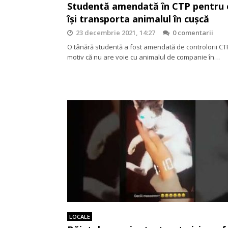
Studentă amendată în CTP pentru 
își transporta animalul în cușcă
23 decembrie 2021, 14:27
0 comentarii
O tânără studentă a fost amendată de controlorii CT
motiv că nu are voie cu animalul de companie în…
LOCALE