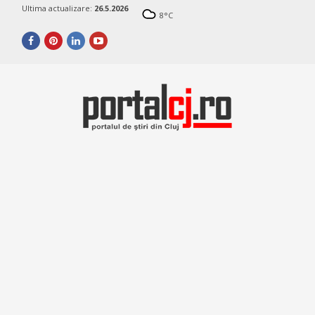
Ultima actualizare:
26.5.2026
8
°C