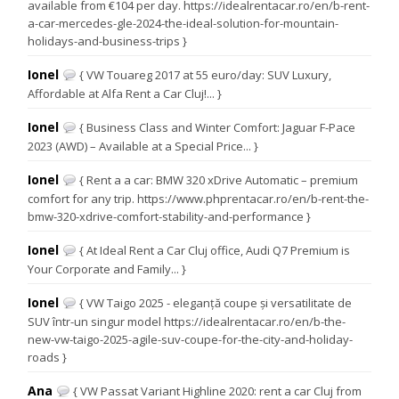
available from €104 per day. https://idealrentacar.ro/en/b-rent-
a-car-mercedes-gle-2024-the-ideal-solution-for-mountain-
holidays-and-business-trips }
Ionel
{ VW Touareg 2017 at 55 euro/day: SUV Luxury,
Affordable at Alfa Rent a Car Cluj!... }
Ionel
{ Business Class and Winter Comfort: Jaguar F-Pace
2023 (AWD) – Available at a Special Price... }
Ionel
{ Rent a a car: BMW 320 xDrive Automatic – premium
comfort for any trip. https://www.phprentacar.ro/en/b-rent-the-
bmw-320-xdrive-comfort-stability-and-performance }
Ionel
{ At Ideal Rent a Car Cluj office, Audi Q7 Premium is
Your Corporate and Family... }
Ionel
{ VW Taigo 2025 - eleganță coupe și versatilitate de
SUV într-un singur model https://idealrentacar.ro/en/b-the-
new-vw-taigo-2025-agile-suv-coupe-for-the-city-and-holiday-
roads }
Ana
{ VW Passat Variant Highline 2020: rent a car Cluj from