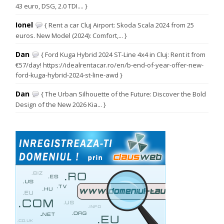
43 euro, DSG, 2.0 TDI.... }
Ionel
{ Rent a car Cluj Airport: Skoda Scala 2024 from 25
euros. New Model (2024): Comfort,... }
Dan
{ Ford Kuga Hybrid 2024 ST-Line 4x4 in Cluj: Rent it from
€57/day! https://idealrentacar.ro/en/b-end-of-year-offer-new-
ford-kuga-hybrid-2024-st-line-awd }
Dan
{ The Urban Silhouette of the Future: Discover the Bold
Design of the New 2026 Kia... }