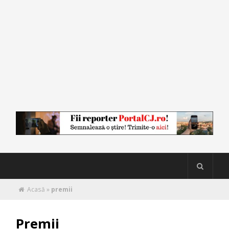
Acasă
»
premii
Premii