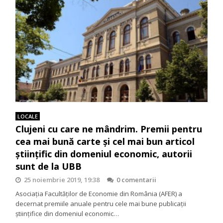
LOCALE
Clujeni cu care ne mândrim. Premii pentru
cea mai bună carte și cel mai bun articol
științific din domeniul economic, autorii
sunt de la UBB
25 noiembrie 2019, 19:38
0 comentarii
Asociația Facultăților de Economie din România (AFER) a
decernat premiile anuale pentru cele mai bune publicații
științifice din domeniul economic…