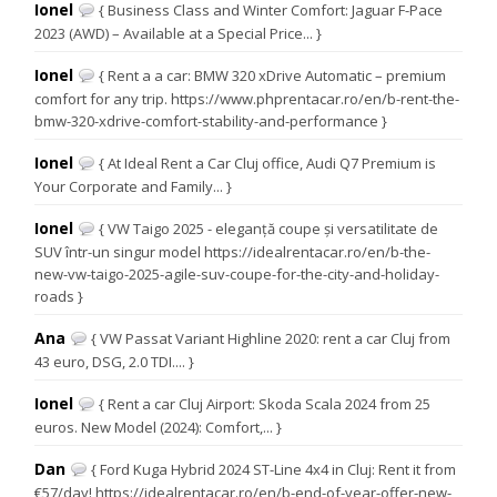
Ionel
{ Business Class and Winter Comfort: Jaguar F-Pace
2023 (AWD) – Available at a Special Price... }
Ionel
{ Rent a a car: BMW 320 xDrive Automatic – premium
comfort for any trip. https://www.phprentacar.ro/en/b-rent-the-
bmw-320-xdrive-comfort-stability-and-performance }
Ionel
{ At Ideal Rent a Car Cluj office, Audi Q7 Premium is
Your Corporate and Family... }
Ionel
{ VW Taigo 2025 - eleganță coupe și versatilitate de
SUV într-un singur model https://idealrentacar.ro/en/b-the-
new-vw-taigo-2025-agile-suv-coupe-for-the-city-and-holiday-
roads }
Ana
{ VW Passat Variant Highline 2020: rent a car Cluj from
43 euro, DSG, 2.0 TDI.... }
Ionel
{ Rent a car Cluj Airport: Skoda Scala 2024 from 25
euros. New Model (2024): Comfort,... }
Dan
{ Ford Kuga Hybrid 2024 ST-Line 4x4 in Cluj: Rent it from
€57/day! https://idealrentacar.ro/en/b-end-of-year-offer-new-