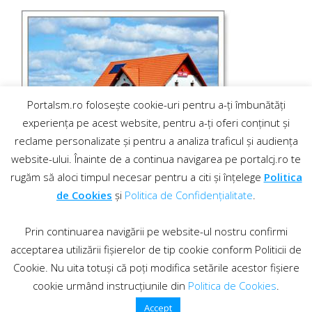
Portalsm.ro folosește cookie-uri pentru a-ți îmbunătăți
experiența pe acest website, pentru a-ți oferi conținut și
reclame personalizate și pentru a analiza traficul și audiența
website-ului. Înainte de a continua navigarea pe portalcj.ro te
rugăm să aloci timpul necesar pentru a citi și înțelege
Politica
de Cookies
și
Politica de Confidențialitate
.
Prin continuarea navigării pe website-ul nostru confirmi
acceptarea utilizării fișierelor de tip cookie conform Politicii de
Cookie. Nu uita totuși că poți modifica setările acestor fișiere
cookie urmând instrucțiunile din
Politica de Cookies
.
Contact
·
Regulament comentarii
© 2019 PortalCJ.ro. Toate drepturile sunt rezervate.
Accept