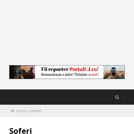
Acasă
»
şoferi
Şoferi