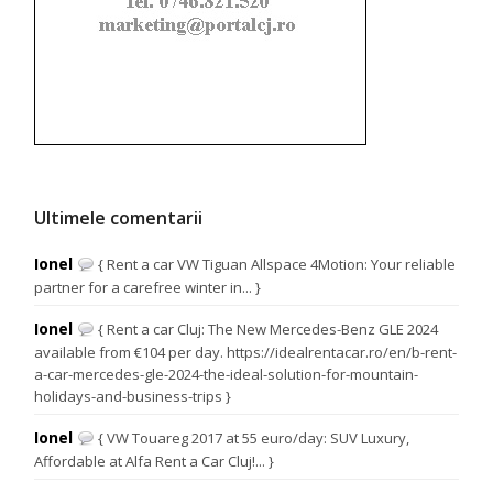
Ultimele comentarii
Ionel
{ Rent a car VW Tiguan Allspace 4Motion: Your reliable
partner for a carefree winter in... }
Ionel
{ Rent a car Cluj: The New Mercedes-Benz GLE 2024
available from €104 per day. https://idealrentacar.ro/en/b-rent-
a-car-mercedes-gle-2024-the-ideal-solution-for-mountain-
holidays-and-business-trips }
Ionel
{ VW Touareg 2017 at 55 euro/day: SUV Luxury,
Affordable at Alfa Rent a Car Cluj!... }