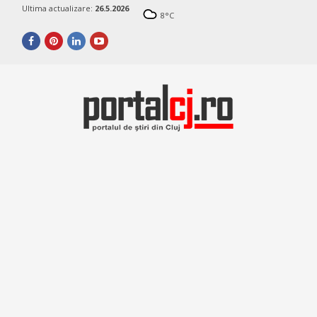
Ultima actualizare:
26.5.2026
8
°C