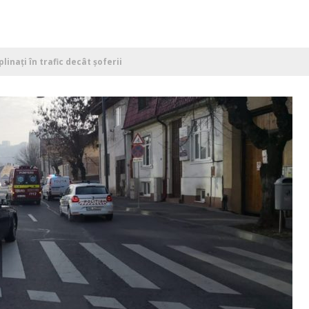
linați în trafic decât șoferii