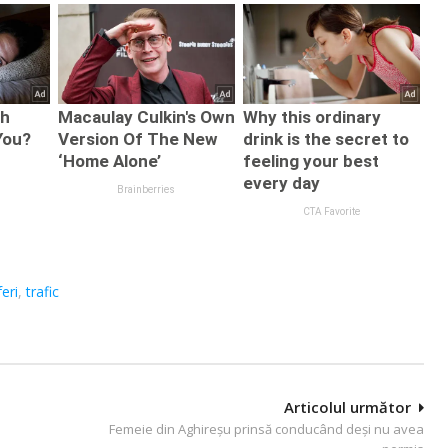
eri
,
trafic
Articolul următor
n
Femeie din Aghireșu prinsă conducând deși nu avea