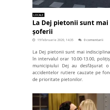
LOCALE
La Dej pietonii sunt mai 
șoferii
19 februarie 2020, 14:35
0 comentarii
La Dej pietonii sunt mai indisciplinaț
în intervalul orar 10.00-13.00, poliţi
municipiului Dej au desfăşurat o
accidentelor rutiere cauzate pe fon
de prioritate pietonilor.