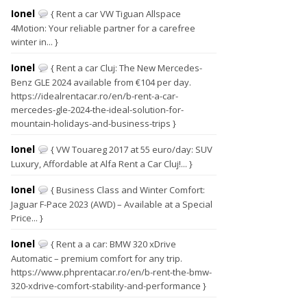
Ionel
{ Rent a car VW Tiguan Allspace
4Motion: Your reliable partner for a carefree
winter in... }
Ionel
{ Rent a car Cluj: The New Mercedes-
Benz GLE 2024 available from €104 per day.
https://idealrentacar.ro/en/b-rent-a-car-
mercedes-gle-2024-the-ideal-solution-for-
mountain-holidays-and-business-trips }
Ionel
{ VW Touareg 2017 at 55 euro/day: SUV
Luxury, Affordable at Alfa Rent a Car Cluj!... }
Ionel
{ Business Class and Winter Comfort:
Jaguar F-Pace 2023 (AWD) – Available at a Special
Price... }
Ionel
{ Rent a a car: BMW 320 xDrive
Automatic – premium comfort for any trip.
https://www.phprentacar.ro/en/b-rent-the-bmw-
320-xdrive-comfort-stability-and-performance }