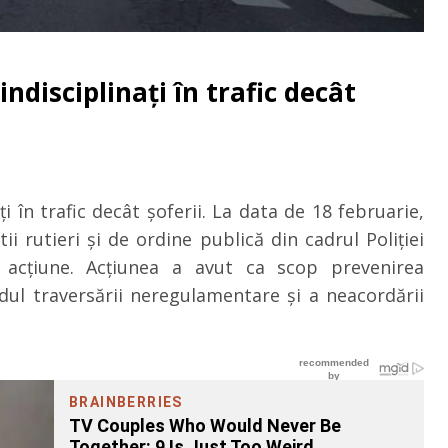
indisciplinați în trafic decât
i în trafic decât șoferii. La data de 18 februarie,
ştii rutieri şi de ordine publică din cadrul Poliției
 acţiune. Acțiunea a avut ca scop prevenirea
dul traversării neregulamentare şi a neacordării