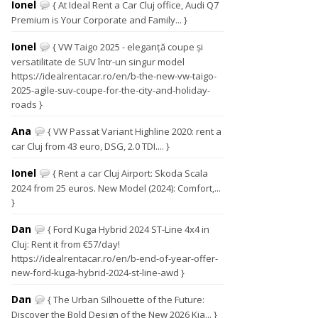
Ionel
{ At Ideal Rent a Car Cluj office, Audi Q7
Premium is Your Corporate and Family... }
Ionel
{ VW Taigo 2025 - eleganță coupe și
versatilitate de SUV într-un singur model
https://idealrentacar.ro/en/b-the-new-vw-taigo-
2025-agile-suv-coupe-for-the-city-and-holiday-
roads }
Ana
{ VW Passat Variant Highline 2020: rent a
car Cluj from 43 euro, DSG, 2.0 TDI.... }
Ionel
{ Rent a car Cluj Airport: Skoda Scala
2024 from 25 euros. New Model (2024): Comfort,...
}
Dan
{ Ford Kuga Hybrid 2024 ST-Line 4x4 in
Cluj: Rent it from €57/day!
https://idealrentacar.ro/en/b-end-of-year-offer-
new-ford-kuga-hybrid-2024-st-line-awd }
Dan
{ The Urban Silhouette of the Future:
Discover the Bold Design of the New 2026 Kia... }