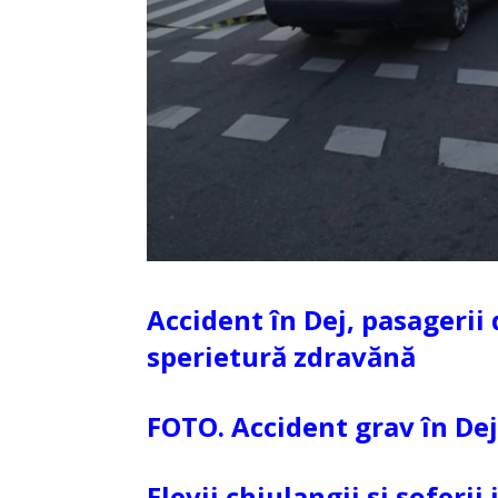
Accident în Dej, pasagerii
sperietură zdravănă
FOTO. Accident grav în Dej.
Elevii chiulangii și șoferii