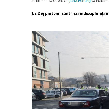
Pentru a fi la curent cu
ştirile PortalCJ
vă invităm 
La Dej pietonii sunt mai indisciplinați în