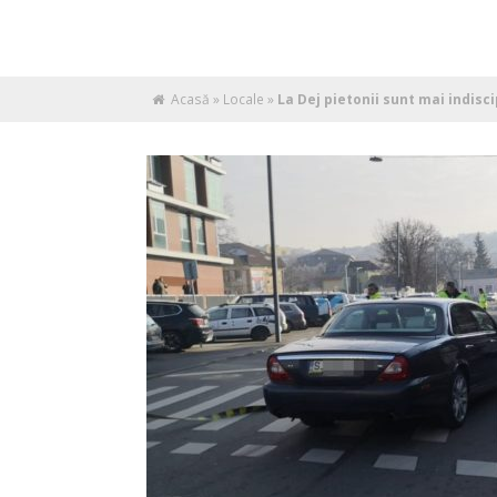
Acasă
»
Locale
»
La Dej pietonii sunt mai indiscip