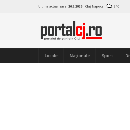
Ultima actualizare:
26.5.2026
Cluj-Napoca
8
°C
Locale
Naţionale
Sport
Di