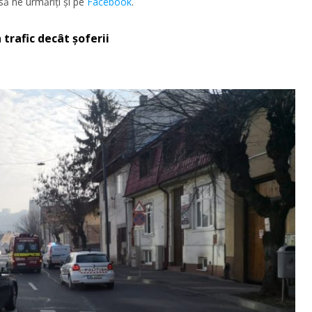
să ne urmăriţi şi pe
Facebook
.
 trafic decât șoferii