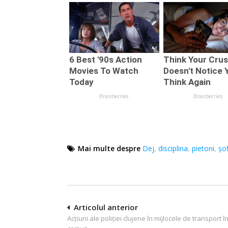
Mai multe despre
Dej
,
disciplina
,
pietoni
,
şof
Navigare
Articolul anterior
Acțiuni ale poliției clujene în mijlocele de transport î
în