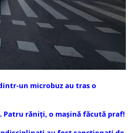
 dintr-un microbuz au tras o
 Patru răniţi, o maşină făcută praf!
 indisciplinați au fost sancționați de