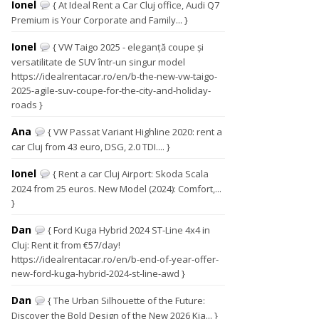
Ionel
{ At Ideal Rent a Car Cluj office, Audi Q7
Premium is Your Corporate and Family... }
Ionel
{ VW Taigo 2025 - eleganță coupe și
versatilitate de SUV într-un singur model
https://idealrentacar.ro/en/b-the-new-vw-taigo-
2025-agile-suv-coupe-for-the-city-and-holiday-
roads }
Ana
{ VW Passat Variant Highline 2020: rent a
car Cluj from 43 euro, DSG, 2.0 TDI.... }
Ionel
{ Rent a car Cluj Airport: Skoda Scala
2024 from 25 euros. New Model (2024): Comfort,...
}
Dan
{ Ford Kuga Hybrid 2024 ST-Line 4x4 in
Cluj: Rent it from €57/day!
https://idealrentacar.ro/en/b-end-of-year-offer-
new-ford-kuga-hybrid-2024-st-line-awd }
Dan
{ The Urban Silhouette of the Future:
Discover the Bold Design of the New 2026 Kia... }