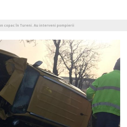
n copac în Tureni. Au interveni pompierii