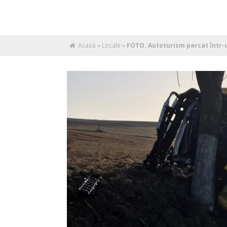
Acasă
»
Locale
»
FOTO. Autoturism parcat într-u