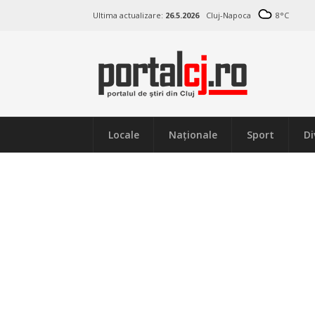
Ultima actualizare:
26.5.2026
Cluj-Napoca
8
°C
Locale
Naţionale
Sport
Di