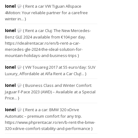
Ionel
{ Rent a car VW Tiguan Allspace
4Motion: Your reliable partner for a carefree
winter in... }
Ionel
{ Rent a car Cluj: The New Mercedes-
Benz GLE 2024 available from €104 per day.
https://idealrentacar.ro/en/b-rent-a-car-
mercedes-gle-2024-the-ideal-solution-for-
mountain-holidays-and-business-trips }
Ionel
{ VW Touareg 2017 at 55 euro/day: SUV
Luxury, Affordable at Alfa Rent a Car Cluj!... }
Ionel
{ Business Class and Winter Comfort:
Jaguar F-Pace 2023 (AWD) – Available at a Special
Price... }
Ionel
{ Rent a a car: BMW 320 xDrive
Automatic – premium comfort for any trip.
https://www.phprentacar.ro/en/b-rent-the-bmw-
320-xdrive-comfort-stability-and-performance }