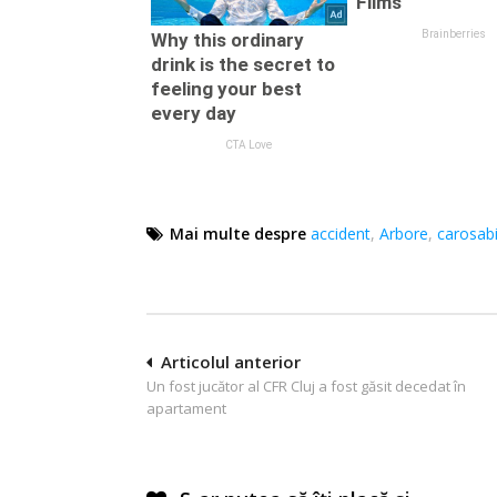
Mai multe despre
accident
,
Arbore
,
carosabi
Navigare
Articolul anterior
Un fost jucător al CFR Cluj a fost găsit decedat în
în
apartament
articole