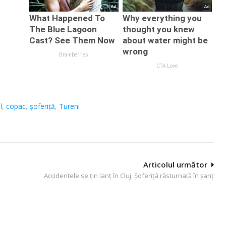
l
,
copac
,
şoferiţă
,
Tureni
Articolul următor
Accidentele se țin lanț în Cluj. Șoferiță răsturnată în șanț