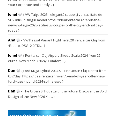
Your Corporate and Family... }
Ionel
{ VW Taigo 2025 - eleganță coupe și versatilitate de
SUV într-un singur model https://idealrentacar.ro/en/b-the-
new-vw-taigo-2025-agile-suv-coupe-for-the-city-and-holiday-
roads }
Ana
{ VW Passat Variant Highline 2020: rent a car Cluj from
43 euro, DSG, 2.0 TDI.... }
Ionel
{ Rent a car Cluj Airport: Skoda Scala 2024 from 25
euros. New Model (2024): Comfort,... }
Dan
{ Ford Kuga Hybrid 2024 ST-Line 4x4 in Cluj: Rent it from
€57/day! https://idealrentacar.ro/en/b-end-of-year-offer-new-
ford-kuga-hybrid-2024-st-line-awd }
Dan
{ The Urban Silhouette of the Future: Discover the Bold
Design of the New 2026 Kia... }