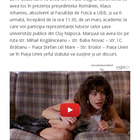
avea loc în prezenţa preşedintelui României, Klaus
Iohannis, absolvent al Facultății de Fizică a UBB, şi va fi
urmată, începând de la ora 11.30, de un marş academic la
care vor participa reprezentanţii tuturor celor şase
universităţi publice din Cluj-Napoca. Marșuul va avea loc pe
ruta str. Mihail Kogălniceanu – str. Baba Novac – str. I.C.
Brătianu – Piaţa Ştefan cel Mare – Str. Eroilor – Piaţa Unirii
iar în Piața Unirii șeful statului va susține și un discurs.