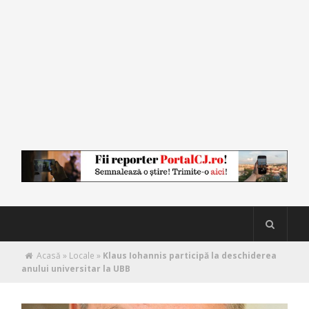
Acasă
»
Locale
»
Klaus Iohannis participă la deschiderea
anului universitar la UBB