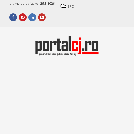
Ultima actualizare:
26.5.2026
8
°C