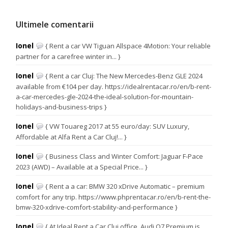
Ultimele comentarii
Ionel
{ Rent a car VW Tiguan Allspace 4Motion: Your reliable
partner for a carefree winter in... }
Ionel
{ Rent a car Cluj: The New Mercedes-Benz GLE 2024
available from €104 per day. https://idealrentacar.ro/en/b-rent-
a-car-mercedes-gle-2024-the-ideal-solution-for-mountain-
holidays-and-business-trips }
Ionel
{ VW Touareg 2017 at 55 euro/day: SUV Luxury,
Affordable at Alfa Rent a Car Cluj!... }
Ionel
{ Business Class and Winter Comfort: Jaguar F-Pace
2023 (AWD) – Available at a Special Price... }
Ionel
{ Rent a a car: BMW 320 xDrive Automatic – premium
comfort for any trip. https://www.phprentacar.ro/en/b-rent-the-
bmw-320-xdrive-comfort-stability-and-performance }
Ionel
{ At Ideal Rent a Car Cluj office, Audi Q7 Premium is