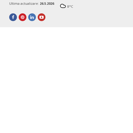
Ultima actualizare:
26.5.2026
8
°C