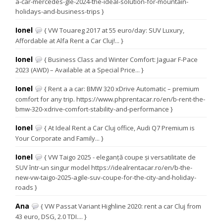
a-car-mercedes-gle-2024-the-ideal-solution-for-mountain-
holidays-and-business-trips }
Ionel
{ VW Touareg 2017 at 55 euro/day: SUV Luxury,
Affordable at Alfa Rent a Car Cluj!... }
Ionel
{ Business Class and Winter Comfort: Jaguar F-Pace
2023 (AWD) – Available at a Special Price... }
Ionel
{ Rent a a car: BMW 320 xDrive Automatic – premium
comfort for any trip. https://www.phprentacar.ro/en/b-rent-the-
bmw-320-xdrive-comfort-stability-and-performance }
Ionel
{ At Ideal Rent a Car Cluj office, Audi Q7 Premium is
Your Corporate and Family... }
Ionel
{ VW Taigo 2025 - eleganță coupe și versatilitate de
SUV într-un singur model https://idealrentacar.ro/en/b-the-
new-vw-taigo-2025-agile-suv-coupe-for-the-city-and-holiday-
roads }
Ana
{ VW Passat Variant Highline 2020: rent a car Cluj from
43 euro, DSG, 2.0 TDI.... }