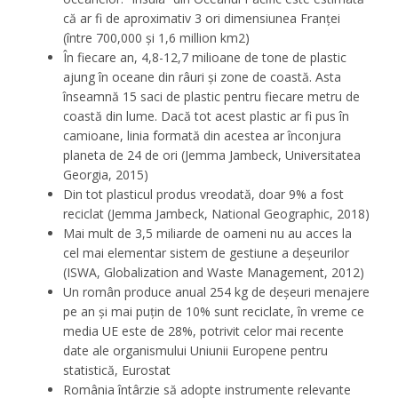
că ar fi de aproximativ 3 ori dimensiunea Franței
(între 700,000 și 1,6 million km2)
În fiecare an, 4,8-12,7 milioane de tone de plastic
ajung în oceane din râuri și zone de coastă. Asta
înseamnă 15 saci de plastic pentru fiecare metru de
coastă din lume. Dacă tot acest plastic ar fi pus în
camioane, linia formată din acestea ar înconjura
planeta de 24 de ori (Jemma Jambeck, Universitatea
Georgia, 2015)
Din tot plasticul produs vreodată, doar 9% a fost
reciclat (Jemma Jambeck, National Geographic, 2018)
Mai mult de 3,5 miliarde de oameni nu au acces la
cel mai elementar sistem de gestiune a deșeurilor
(ISWA, Globalization and Waste Management, 2012)
Un român produce anual 254 kg de deșeuri menajere
pe an și mai puțin de 10% sunt reciclate, în vreme ce
media UE este de 28%, potrivit celor mai recente
date ale organismului Uniunii Europene pentru
statistică, Eurostat
România întârzie să adopte instrumente relevante