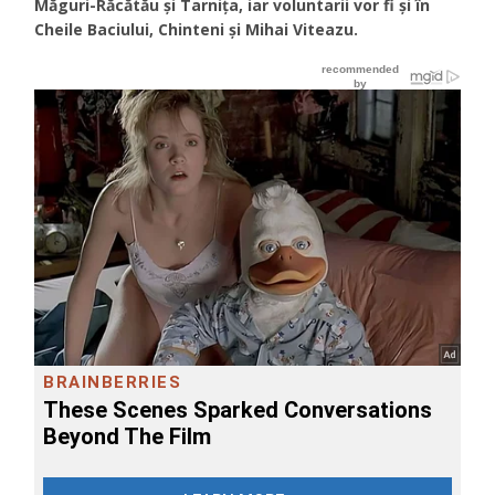
Măguri-Răcătău și Tarnița, iar voluntarii vor fi și în
Cheile Baciului, Chinteni și Mihai Viteazu.