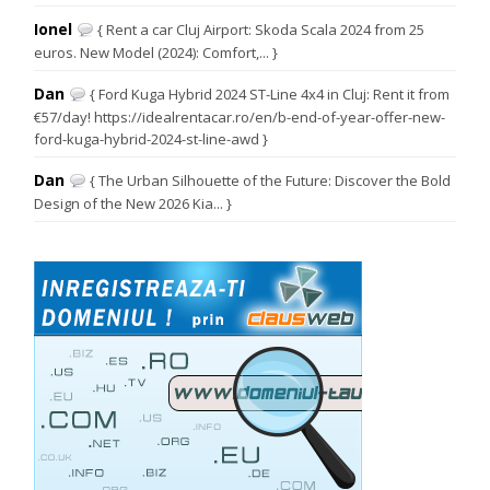
Ionel
{ Rent a car Cluj Airport: Skoda Scala 2024 from 25
euros. New Model (2024): Comfort,... }
Dan
{ Ford Kuga Hybrid 2024 ST-Line 4x4 in Cluj: Rent it from
€57/day! https://idealrentacar.ro/en/b-end-of-year-offer-new-
ford-kuga-hybrid-2024-st-line-awd }
Dan
{ The Urban Silhouette of the Future: Discover the Bold
Design of the New 2026 Kia... }