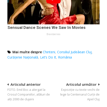
Mai multe despre
Chinteni
,
Consiliul Judeâean Cluj
,
Curățenie Națională
,
Let’s Do It
,
România
Navigare
Articolul anterior
Articolul următor
FOTO. Emil Boc a alergat la
Expoziție cu texte vechi de
în
Crosul Companiilor, alături de
lege la Centenarul Curţii de
articole
alți 2000 de clujeni
Apel Cluj