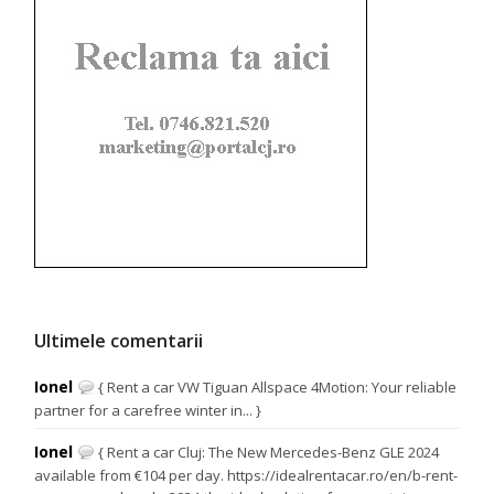
Ultimele comentarii
Ionel
{ Rent a car VW Tiguan Allspace 4Motion: Your reliable
partner for a carefree winter in... }
Ionel
{ Rent a car Cluj: The New Mercedes-Benz GLE 2024
available from €104 per day. https://idealrentacar.ro/en/b-rent-