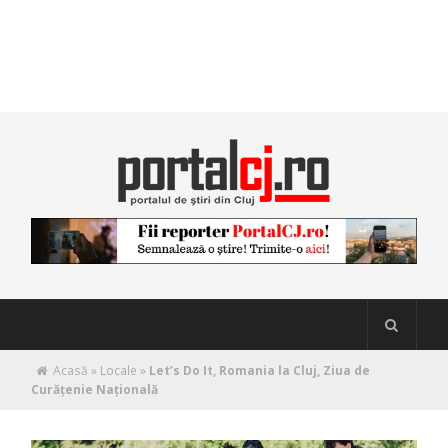
Acasă
»
Locale
»
Let’s Do It, Romania la Cluj, Ziua de
Curățenie Națională