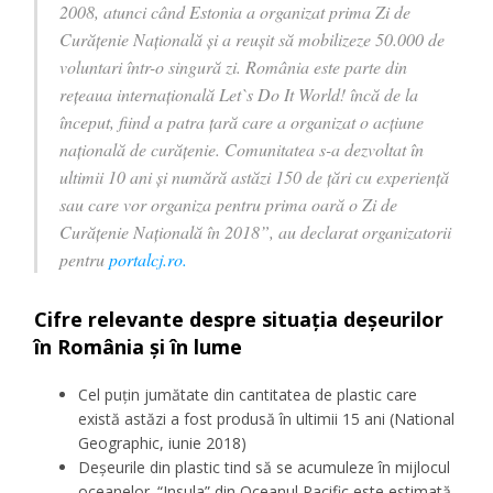
2008, atunci când Estonia a organizat prima Zi de
Curățenie Națională și a reușit să mobilizeze 50.000 de
voluntari într-o singură zi. România este parte din
rețeaua internațională Let`s Do It World! încă de la
început, fiind a patra țară care a organizat o acțiune
națională de curățenie. Comunitatea s-a dezvoltat în
ultimii 10 ani și numără astăzi 150 de țări cu experiență
sau care vor organiza pentru prima oară o Zi de
Curățenie Națională în 2018”, au declarat organizatorii
pentru
portalcj.ro.
Cifre relevante despre situația deșeurilor
în România și în lume
Cel puțin jumătate din cantitatea de plastic care
există astăzi a fost produsă în ultimii 15 ani (National
Geographic, iunie 2018)
Deșeurile din plastic tind să se acumuleze în mijlocul
oceanelor. “Insula” din Oceanul Pacific este estimată