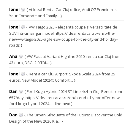
Ionel
{ At Ideal Rent a Car Cluj office, Audi Q7 Premium is
Your Corporate and Family... }
Ionel
{ VW Taigo 2025 - eleganță coupe și versatilitate de
SUV într-un singur model https://idealrentacar.ro/en/b-the-
new-vw-taigo-2025-agile-suv-coupe-for-the-city-and-holiday-
roads }
Ana
{ VW Passat Variant Highline 2020: rent a car Cluj from
43 euro, DSG, 2.0 TDI.... }
Ionel
{ Rent a car Cluj Airport: Skoda Scala 2024 from 25
euros. New Model (2024): Comfort,... }
Dan
{ Ford Kuga Hybrid 2024 ST-Line 4x4 in Cluj: Rent it from
€57/day! https://idealrentacar.ro/en/b-end-of-year-offer-new-
ford-kuga-hybrid-2024-st-line-awd }
Dan
{ The Urban Silhouette of the Future: Discover the Bold
Design of the New 2026 Kia... }