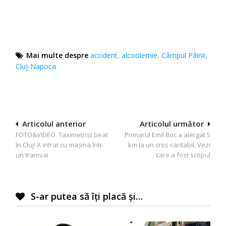
Mai multe despre
accident
,
alcoolemie
,
Câmpul Pâinii
,
Cluj-Napoca
Navigare
Articolul anterior
Articolul următor
FOTO&VIDEO. Taximetrist beat
Primarul Emil Boc a alergat 5
în
în Cluj! A intrat cu mașina într-
km la un cros caritabil. Vezi
articole
un tramvai
care a fost scopul
S-ar putea să îți placă și…