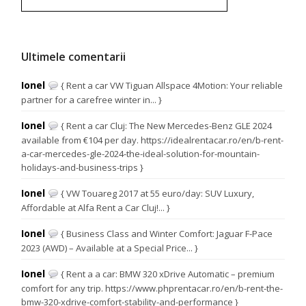
Ultimele comentarii
Ionel
{ Rent a car VW Tiguan Allspace 4Motion: Your reliable
partner for a carefree winter in... }
Ionel
{ Rent a car Cluj: The New Mercedes-Benz GLE 2024
available from €104 per day. https://idealrentacar.ro/en/b-rent-
a-car-mercedes-gle-2024-the-ideal-solution-for-mountain-
holidays-and-business-trips }
Ionel
{ VW Touareg 2017 at 55 euro/day: SUV Luxury,
Affordable at Alfa Rent a Car Cluj!... }
Ionel
{ Business Class and Winter Comfort: Jaguar F-Pace
2023 (AWD) – Available at a Special Price... }
Ionel
{ Rent a a car: BMW 320 xDrive Automatic – premium
comfort for any trip. https://www.phprentacar.ro/en/b-rent-the-
bmw-320-xdrive-comfort-stability-and-performance }