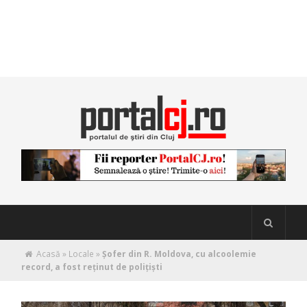
Acasă
»
Locale
»
Șofer din R. Moldova, cu alcoolemie
record, a fost reținut de polițiști