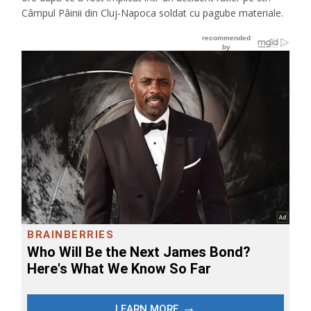
Câmpul Pâinii din Cluj-Napoca soldat cu pagube materiale.