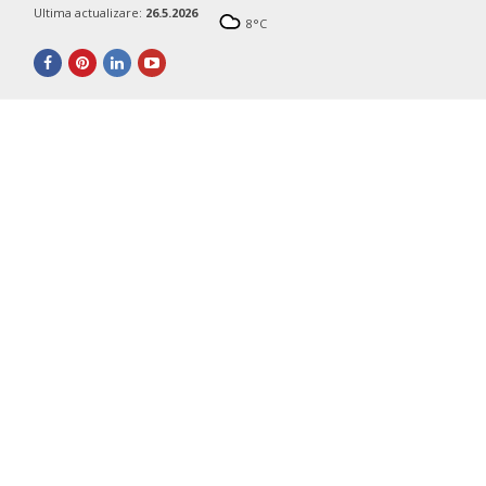
Ultima actualizare:
26.5.2026
8
°C