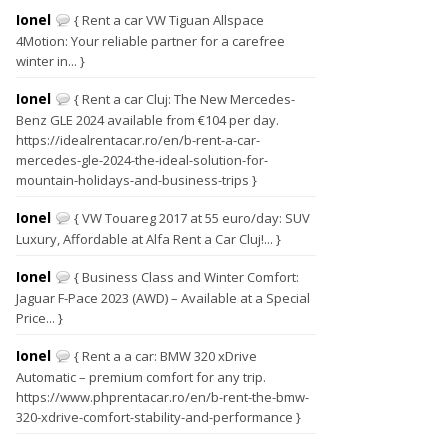
Ionel
{ Rent a car VW Tiguan Allspace
4Motion: Your reliable partner for a carefree
winter in... }
Ionel
{ Rent a car Cluj: The New Mercedes-
Benz GLE 2024 available from €104 per day.
https://idealrentacar.ro/en/b-rent-a-car-
mercedes-gle-2024-the-ideal-solution-for-
mountain-holidays-and-business-trips }
Ionel
{ VW Touareg 2017 at 55 euro/day: SUV
Luxury, Affordable at Alfa Rent a Car Cluj!... }
Ionel
{ Business Class and Winter Comfort:
Jaguar F-Pace 2023 (AWD) – Available at a Special
Price... }
Ionel
{ Rent a a car: BMW 320 xDrive
Automatic – premium comfort for any trip.
https://www.phprentacar.ro/en/b-rent-the-bmw-
320-xdrive-comfort-stability-and-performance }