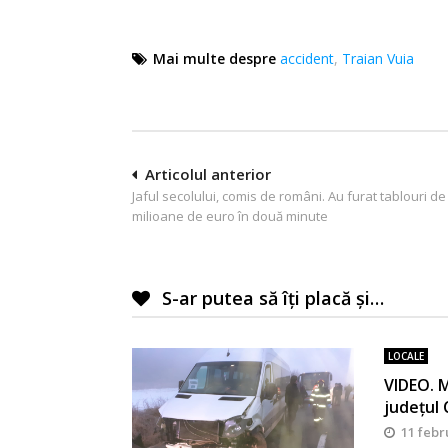
Mai multe despre
accident
,
Traian Vuia
Navigare
Articolul anterior
Jaful secolului, comis de români. Au furat tablouri de
în
milioane de euro în două minute
articole
S-ar putea să îți placă și…
LOCALE
VIDEO. M
județul 
11 febr