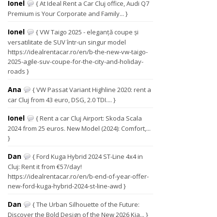
Ionel
{ At Ideal Rent a Car Cluj office, Audi Q7
Premium is Your Corporate and Family... }
Ionel
{ VW Taigo 2025 - eleganță coupe și
versatilitate de SUV într-un singur model
https://idealrentacar.ro/en/b-the-new-vw-taigo-
2025-agile-suv-coupe-for-the-city-and-holiday-
roads }
Ana
{ VW Passat Variant Highline 2020: rent a
car Cluj from 43 euro, DSG, 2.0 TDI.... }
Ionel
{ Rent a car Cluj Airport: Skoda Scala
2024 from 25 euros. New Model (2024): Comfort,...
}
Dan
{ Ford Kuga Hybrid 2024 ST-Line 4x4 in
Cluj: Rent it from €57/day!
https://idealrentacar.ro/en/b-end-of-year-offer-
new-ford-kuga-hybrid-2024-st-line-awd }
Dan
{ The Urban Silhouette of the Future:
Discover the Bold Design of the New 2026 Kia... }