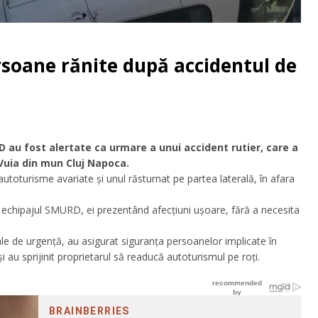
soane rănite după accidentul de
 au fost alertate ca urmare a unui accident rutier, care a
 Vuia din mun Cluj Napoca.
autoturisme avariate și unul răsturnat pe partea laterală, în afara
e echipajul SMURD, ei prezentând afecțiuni ușoare, fără a necesita
ale de urgență, au asigurat siguranța persoanelor implicate în
și au sprijinit proprietarul să readucă autoturismul pe roți.