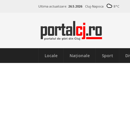
Ultima actualizare:
26.5.2026
Cluj-Napoca
8
°C
Locale
Naţionale
Sport
Di