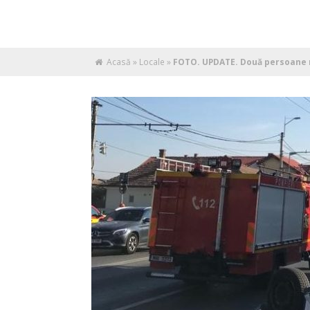
Acasă
»
Locale
»
FOTO. UPDATE. Două persoane r