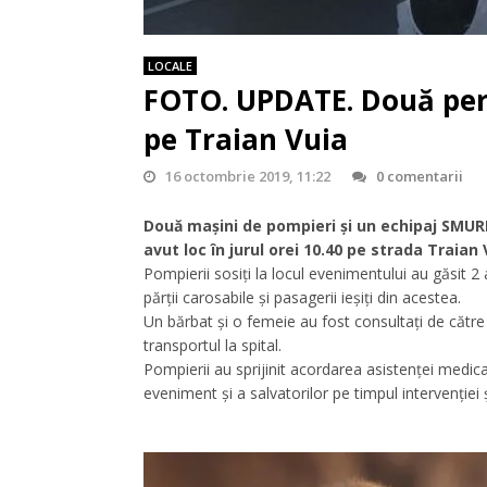
LOCALE
FOTO. UPDATE. Două per
pe Traian Vuia
16 octombrie 2019, 11:22
0 comentarii
Două mașini de pompieri și un echipaj SMURD
avut loc în jurul orei 10.40 pe strada Traian
Pompierii sosiți la locul evenimentului au găsit 2 
părții carosabile și pasagerii ieșiți din acestea.
Un bărbat și o femeie au fost consultați de cătr
transportul la spital.
Pompierii au sprijinit acordarea asistenței medic
eveniment și a salvatorilor pe timpul intervenției 