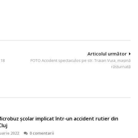
Articolul următor
 18
FOTO Accident spectaculos pe str. Traian Vuia, mașină
răsturnată
icrobuz școlar implicat într-un accident rutier din
Cluj
uarie 2022
0 comentarii