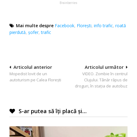
Mai multe despre
Facebook
,
Florești
,
info trafic
,
roată
pierdută
,
șofer
,
trafic
Navigare
Articolul anterior
Articolul următor
Mopedist lovit de un
VIDEO. Zombie în centrul
în
autoturism pe Calea Florești
Clujului. Tânăr răpus de
articole
droguri, în stația de autobuz
S-ar putea să îți placă și…