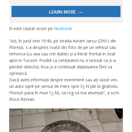
El este căutat acum pe
facebook
.
“Azi, în jurul orei 19:40, pe strada Avram Iancu (DN1) din
Florești, s-a desprins roată din foto de pe un vehicul sau
remorca (cu axa sau roti duble) și a întrat frontal in Seat
apoi in Tucson. Posibil ca cetățeanul nu a sesizat ca și-a
pierdut obiectul, însa și-a continuat deplasarea fără sa
oprească.
Dacă aveți informații despre eveniment sau ați văzut vre-
un auto oprit pe sensul de mers spre Cj-N (de la giratoriu
Florești pana în mun Cj-N), va rog sa ma anunțați”, a scris
Boca Răzvan.