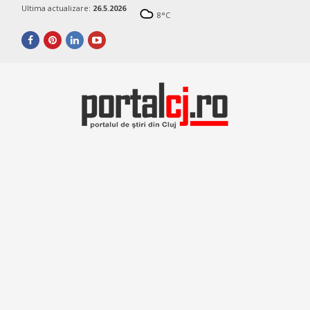
Ultima actualizare:
26.5.2026
8
°C