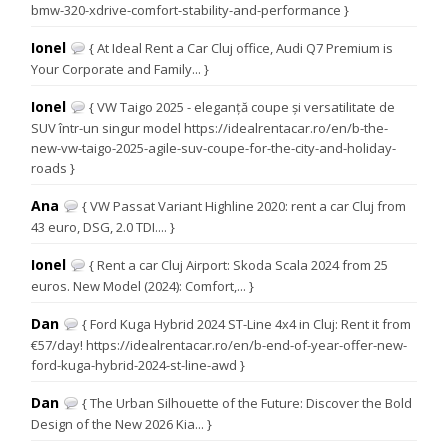
bmw-320-xdrive-comfort-stability-and-performance }
Ionel
{ At Ideal Rent a Car Cluj office, Audi Q7 Premium is
Your Corporate and Family... }
Ionel
{ VW Taigo 2025 - eleganță coupe și versatilitate de
SUV într-un singur model https://idealrentacar.ro/en/b-the-
new-vw-taigo-2025-agile-suv-coupe-for-the-city-and-holiday-
roads }
Ana
{ VW Passat Variant Highline 2020: rent a car Cluj from
43 euro, DSG, 2.0 TDI.... }
Ionel
{ Rent a car Cluj Airport: Skoda Scala 2024 from 25
euros. New Model (2024): Comfort,... }
Dan
{ Ford Kuga Hybrid 2024 ST-Line 4x4 in Cluj: Rent it from
€57/day! https://idealrentacar.ro/en/b-end-of-year-offer-new-
ford-kuga-hybrid-2024-st-line-awd }
Dan
{ The Urban Silhouette of the Future: Discover the Bold
Design of the New 2026 Kia... }