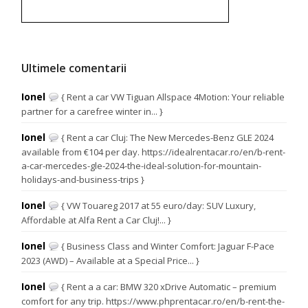
Ultimele comentarii
Ionel
{ Rent a car VW Tiguan Allspace 4Motion: Your reliable
partner for a carefree winter in... }
Ionel
{ Rent a car Cluj: The New Mercedes-Benz GLE 2024
available from €104 per day. https://idealrentacar.ro/en/b-rent-
a-car-mercedes-gle-2024-the-ideal-solution-for-mountain-
holidays-and-business-trips }
Ionel
{ VW Touareg 2017 at 55 euro/day: SUV Luxury,
Affordable at Alfa Rent a Car Cluj!... }
Ionel
{ Business Class and Winter Comfort: Jaguar F-Pace
2023 (AWD) – Available at a Special Price... }
Ionel
{ Rent a a car: BMW 320 xDrive Automatic – premium
comfort for any trip. https://www.phprentacar.ro/en/b-rent-the-