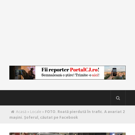
Acasă
»
Locale
»
FOTO. Roată pierdută în trafic. A avariat 2
maşini. Şoferul, căutat pe Facebook