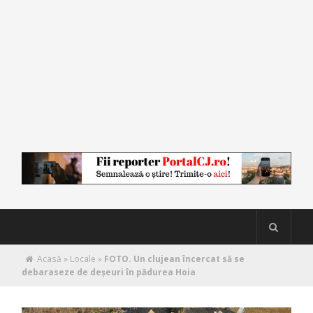
Acasă
»
Locale
»
FOTO. Un clujean încercat să se
debaraseze de deșeuri în pădurea Hoia