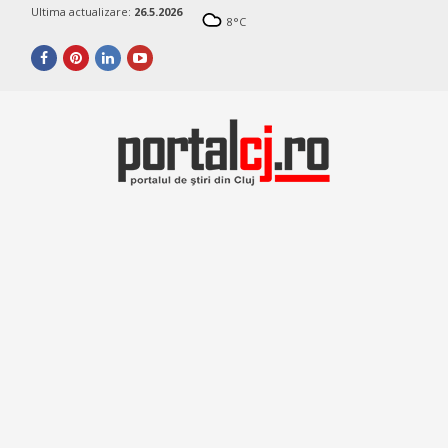
Ultima actualizare:
26.5.2026
8
°C