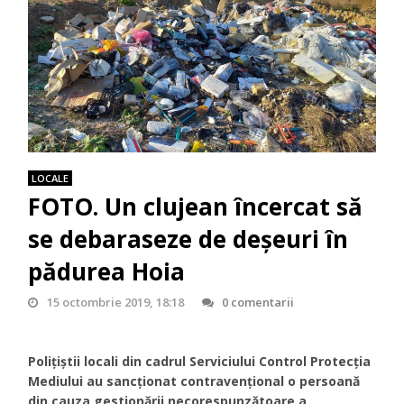
LOCALE
FOTO. Un clujean încercat să
se debaraseze de deșeuri în
pădurea Hoia
15 octombrie 2019, 18:18
0 comentarii
Polițiștii locali din cadrul Serviciului Control Protecția
Mediului au sancționat contravențional o persoană
din cauza gestionării necorespunzătoare a