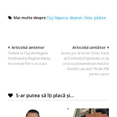
Mai multe despre
Cluj-Napoca
,
deșeuri
,
Hoia
,
pădure
Navigare
Articolul anterior
Articolul următor
Vizitele la Cluj ale Regelui
Anunț șoc al lui Ion Țiriac: Dacă
în
Ferdinand şi Reginei Maria,
aș fi ministrul Sportului, m-aș
articole
încoronaţi într-o zi ca azi
urca cu picioarele pe masă la
Guvern, aș cere 1% din PIB
pentru sport
S-ar putea să îți placă și…