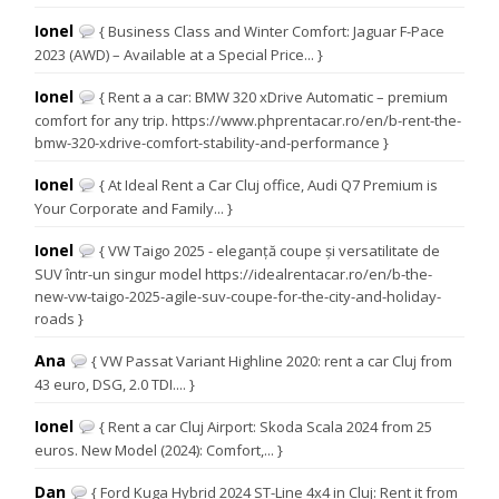
Ionel
{ Business Class and Winter Comfort: Jaguar F-Pace
2023 (AWD) – Available at a Special Price... }
Ionel
{ Rent a a car: BMW 320 xDrive Automatic – premium
comfort for any trip. https://www.phprentacar.ro/en/b-rent-the-
bmw-320-xdrive-comfort-stability-and-performance }
Ionel
{ At Ideal Rent a Car Cluj office, Audi Q7 Premium is
Your Corporate and Family... }
Ionel
{ VW Taigo 2025 - eleganță coupe și versatilitate de
SUV într-un singur model https://idealrentacar.ro/en/b-the-
new-vw-taigo-2025-agile-suv-coupe-for-the-city-and-holiday-
roads }
Ana
{ VW Passat Variant Highline 2020: rent a car Cluj from
43 euro, DSG, 2.0 TDI.... }
Ionel
{ Rent a car Cluj Airport: Skoda Scala 2024 from 25
euros. New Model (2024): Comfort,... }
Dan
{ Ford Kuga Hybrid 2024 ST-Line 4x4 in Cluj: Rent it from