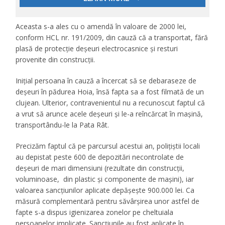
Aceasta s-a ales cu o amendă în valoare de 2000 lei,
conform HCL nr. 191/2009, din cauză că a transportat, fără
plasă de protecție deșeuri electrocasnice și resturi
provenite din construcții.
Inițial persoana în cauză a încercat să se debaraseze de
deșeuri în pădurea Hoia, însă fapta sa a fost filmată de un
clujean. Ulterior, contravenientul nu a recunoscut faptul că
a vrut să arunce acele deșeuri și le-a reîncărcat în mașină,
transportându-le la Pata Rât.
Precizăm faptul că pe parcursul acestui an, polițiștii locali
au depistat peste 600 de depozitări necontrolate de
deșeuri de mari dimensiuni (rezultate din construcții,
voluminoase, din plastic și componente de mașini), iar
valoarea sancțiunilor aplicate depășește 900.000 lei. Ca
măsură complementară pentru săvârșirea unor astfel de
fapte s-a dispus igienizarea zonelor pe cheltuiala
persoanelor implicate. Sancțiunile au fost aplicate în