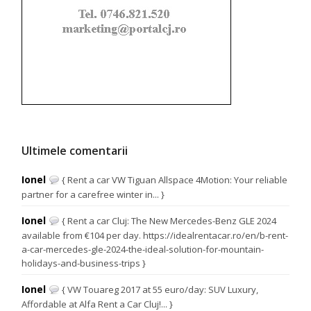
Ultimele comentarii
Ionel
{ Rent a car VW Tiguan Allspace 4Motion: Your reliable
partner for a carefree winter in... }
Ionel
{ Rent a car Cluj: The New Mercedes-Benz GLE 2024
available from €104 per day. https://idealrentacar.ro/en/b-rent-
a-car-mercedes-gle-2024-the-ideal-solution-for-mountain-
holidays-and-business-trips }
Ionel
{ VW Touareg 2017 at 55 euro/day: SUV Luxury,
Affordable at Alfa Rent a Car Cluj!... }