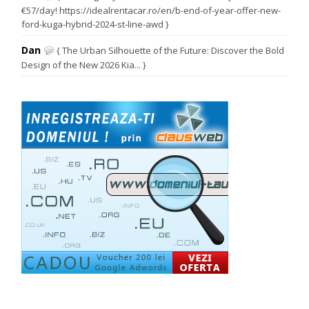
€57/day! https://idealrentacar.ro/en/b-end-of-year-offer-new-
ford-kuga-hybrid-2024-st-line-awd }
Dan
{ The Urban Silhouette of the Future: Discover the Bold
Design of the New 2026 Kia... }