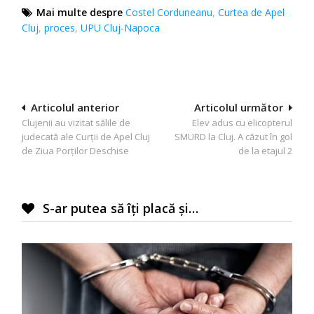
Mai multe despre
Costel Corduneanu
,
Curtea de Apel
Cluj
,
proces
,
UPU Cluj-Napoca
Navigare
Articolul anterior
Articolul următor
Clujenii au vizitat sălile de
Elev adus cu elicopterul
în
judecată ale Curții de Apel Cluj
SMURD la Cluj. A căzut în gol
articole
de Ziua Porților Deschise
de la etajul 2
S-ar putea să îți placă și…