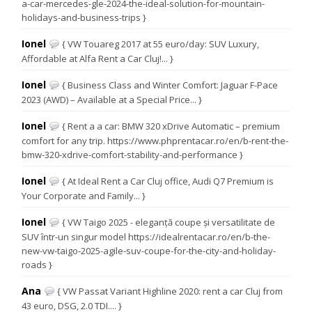
a-car-mercedes-gle-2024-the-ideal-solution-for-mountain-
holidays-and-business-trips }
Ionel
{ VW Touareg 2017 at 55 euro/day: SUV Luxury,
Affordable at Alfa Rent a Car Cluj!... }
Ionel
{ Business Class and Winter Comfort: Jaguar F-Pace
2023 (AWD) – Available at a Special Price... }
Ionel
{ Rent a a car: BMW 320 xDrive Automatic – premium
comfort for any trip. https://www.phprentacar.ro/en/b-rent-the-
bmw-320-xdrive-comfort-stability-and-performance }
Ionel
{ At Ideal Rent a Car Cluj office, Audi Q7 Premium is
Your Corporate and Family... }
Ionel
{ VW Taigo 2025 - eleganță coupe și versatilitate de
SUV într-un singur model https://idealrentacar.ro/en/b-the-
new-vw-taigo-2025-agile-suv-coupe-for-the-city-and-holiday-
roads }
Ana
{ VW Passat Variant Highline 2020: rent a car Cluj from
43 euro, DSG, 2.0 TDI.... }