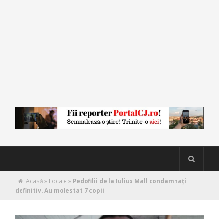
Acasă
»
Locale
»
Pedofilii de la Iulius Mall condamnați
definitiv. Au molestat 7 copii