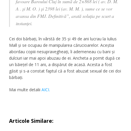
favoare Baroului Cluj în sumă de 2×868 lei ( av. D. M.
A . şi M. O. ) şi 2398 lei (av. M. M. ), sume ce se vor
avansa din FMJ. Definitivă”, arată soluția pe scurt a
instanței.
Cei doi bărbați, în vârstă de 35 și 49 de ani lucrau la Iulius
Mall și se ocupau de manipularea cărucioarelor. Aceștia
abordau copiii nesupravegheați, îi ademeneau cu bani și
dulciuri iar mai apoi abuzau de ei. Ancheta a pornit după ce
un băiețel de 11 ani, a dispărut de acasă. Acesta a fost
găsit și s-a constat faptul că a fost abuzat sexual de cei doi
bărbați.
Mai multe detalii
AICI.
Articole Similare: