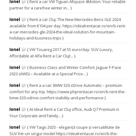
Ionel
{ Rent a car VW Tiguan Allspace 4Motion: Your reliable
partner for a carefree winter in... }
Ionel
{ Rent a car Cluj: The New Mercedes-Benz GLE 2024
available from €104 per day. https://idealrentacar.ro/en/b-rent-
a-car-mercedes-gle-2024-the-ideal-solution-for-mountain-
holidays-and-business-trips }
Ionel
{ VW Touareg 2017 at 55 euro/day: SUV Luxury,
Affordable at Alfa Rent a Car Cluj!... }
Ionel
{ Business Class and Winter Comfort: Jaguar F-Pace
2023 (AWD) – Available at a Special Price... }
Ionel
{ Rent a a car: BMW 320 xDrive Automatic – premium
comfort for any trip. https://www.phprentacar.ro/en/b-rent-the-
bmw-320-xdrive-comfort-stability-and-performance }
Ionel
{ At Ideal Rent a Car Cluj office, Audi Q7 Premium is
Your Corporate and Family... }
Ionel
{ VW Taigo 2025 - eleganță coupe și versatilitate de
SUV într-un singur model https://idealrentacar.ro/en/b-the-