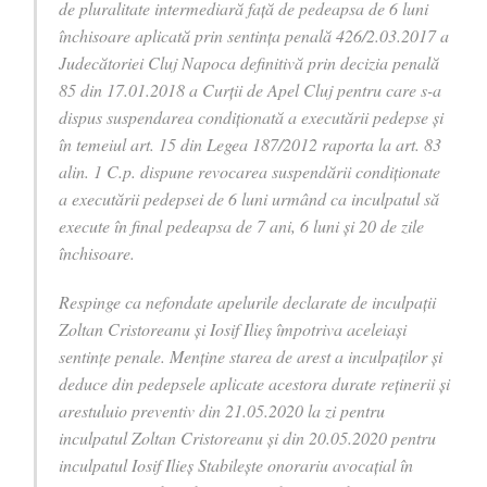
de pluralitate intermediară faţă de pedeapsa de 6 luni
închisoare aplicată prin sentinţa penală 426/2.03.2017 a
Judecătoriei Cluj Napoca definitivă prin decizia penală
85 din 17.01.2018 a Curţii de Apel Cluj pentru care s-a
dispus suspendarea condiţionată a executării pedepse şi
în temeiul art. 15 din Legea 187/2012 raporta la art. 83
alin. 1 C.p. dispune revocarea suspendării condiţionate
a executării pedepsei de 6 luni urmând ca inculpatul să
execute în final pedeapsa de 7 ani, 6 luni şi 20 de zile
închisoare.
Respinge ca nefondate apelurile declarate de inculpaţii
Zoltan Cristoreanu şi Iosif Ilieș împotriva aceleiaşi
sentinţe penale. Menţine starea de arest a inculpaţilor şi
deduce din pedepsele aplicate acestora durate reţinerii şi
arestuluio preventiv din 21.05.2020 la zi pentru
inculpatul Zoltan Cristoreanu şi din 20.05.2020 pentru
inculpatul Iosif Ilieș Stabileşte onorariu avocaţial în