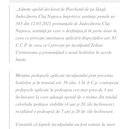
,,Admite apelul declarat de Parchetul de pe lângă
Judecătoria Cluj Napoca împotriva sentinţei penale nr.
343 din 12.03.2021 pronunţată de Judecătoria Cluj
Napoca, sentinţă pe care o desfiinţează în parte doar în
ceea ce priveşte omisiunea aplicării dispoziţiilor art. 83
C.C.P. în ceea ce-l priveşte pe inculpatul Zoltan
Cristoreanu şi pronunţând o nouă hotărâre în aceste
limite:
Menţine pedepsele aplicate inculpatului prin prezenta
hotărâre şi în temeiul art. 39 alin. 1 lit. b C.p. contopeşte
pedepsele aplicate în pedeapsa cea mai grea de 3 ani
închisoare la care adaugă sporul de o treime din totalul
celorlalte pedepse stabilite (4 ani şi 20 zile închisoare)
rezultând o pedeapsă de 7 ani şi 20 de zile închisoare.
Constată că faptele inculpatului au fost comise în stare