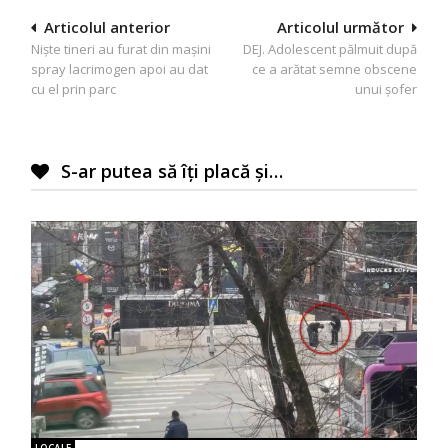
Navigare
Articolul anterior
Articolul următor
Niște tineri au furat din mașini
DEJ. Adolescent pălmuit după
în
spray lacrimogen apoi au dat
ce a arătat semne obscene
articole
cu el prin parc
unui șofer
S-ar putea să îți placă și…
LOCALE