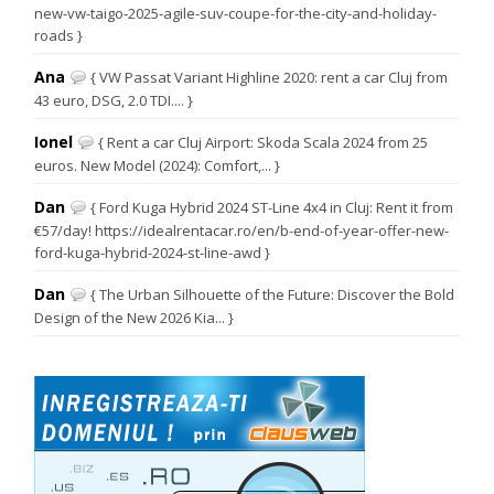
new-vw-taigo-2025-agile-suv-coupe-for-the-city-and-holiday-
roads }
Ana
{ VW Passat Variant Highline 2020: rent a car Cluj from
43 euro, DSG, 2.0 TDI.... }
Ionel
{ Rent a car Cluj Airport: Skoda Scala 2024 from 25
euros. New Model (2024): Comfort,... }
Dan
{ Ford Kuga Hybrid 2024 ST-Line 4x4 in Cluj: Rent it from
€57/day! https://idealrentacar.ro/en/b-end-of-year-offer-new-
ford-kuga-hybrid-2024-st-line-awd }
Dan
{ The Urban Silhouette of the Future: Discover the Bold
Design of the New 2026 Kia... }