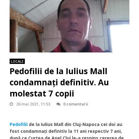
LOCALE
Pedofilii de la Iulius Mall
condamnați definitiv. Au
molestat 7 copii
26 mai 2021, 11:53
0 comentarii
Pedofilii
de la Iulius Mall din Cluj-Napoca cei doi au
fost condamnați definitiv la 11 ani respectiv 7 ani,
după ce Curtea de Apel Cluj le-a respins cererea de