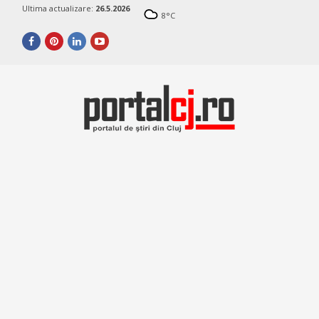
Ultima actualizare:
26.5.2026
8
°C