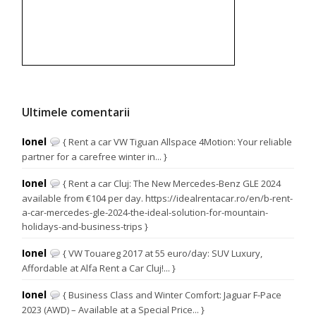
Ultimele comentarii
Ionel
{ Rent a car VW Tiguan Allspace 4Motion: Your reliable
partner for a carefree winter in... }
Ionel
{ Rent a car Cluj: The New Mercedes-Benz GLE 2024
available from €104 per day. https://idealrentacar.ro/en/b-rent-
a-car-mercedes-gle-2024-the-ideal-solution-for-mountain-
holidays-and-business-trips }
Ionel
{ VW Touareg 2017 at 55 euro/day: SUV Luxury,
Affordable at Alfa Rent a Car Cluj!... }
Ionel
{ Business Class and Winter Comfort: Jaguar F-Pace
2023 (AWD) – Available at a Special Price... }