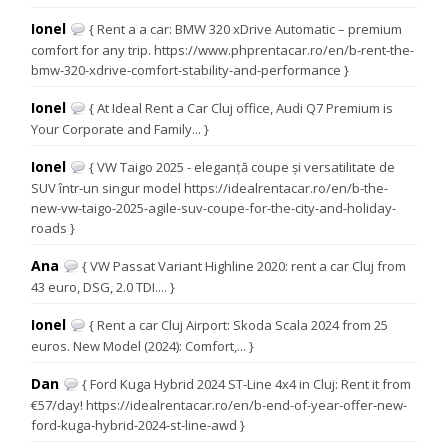
Ionel
{ Rent a a car: BMW 320 xDrive Automatic – premium
comfort for any trip. https://www.phprentacar.ro/en/b-rent-the-
bmw-320-xdrive-comfort-stability-and-performance }
Ionel
{ At Ideal Rent a Car Cluj office, Audi Q7 Premium is
Your Corporate and Family... }
Ionel
{ VW Taigo 2025 - eleganță coupe și versatilitate de
SUV într-un singur model https://idealrentacar.ro/en/b-the-
new-vw-taigo-2025-agile-suv-coupe-for-the-city-and-holiday-
roads }
Ana
{ VW Passat Variant Highline 2020: rent a car Cluj from
43 euro, DSG, 2.0 TDI.... }
Ionel
{ Rent a car Cluj Airport: Skoda Scala 2024 from 25
euros. New Model (2024): Comfort,... }
Dan
{ Ford Kuga Hybrid 2024 ST-Line 4x4 in Cluj: Rent it from
€57/day! https://idealrentacar.ro/en/b-end-of-year-offer-new-
ford-kuga-hybrid-2024-st-line-awd }