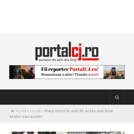
Acasă
»
Locale
»
Piaţa Unirii în anii 30. Arăta mai bine
atunci sau acum?