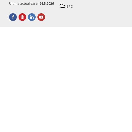
Ultima actualizare:
26.5.2026
8
°C