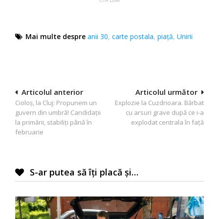
Mai multe despre
anii 30
,
carte postala
,
piață
,
Unirii
Navigare
Articolul anterior
Articolul următor
Cioloş, la Cluj: Propunem un
Explozie la Cuzdrioara. Bărbat
în
guvern din umbră! Candidaţii
cu arsuri grave după ce i-a
articole
la primării, stabiliţi până în
explodat centrala în faţă
februarie
S-ar putea să îți placă și…