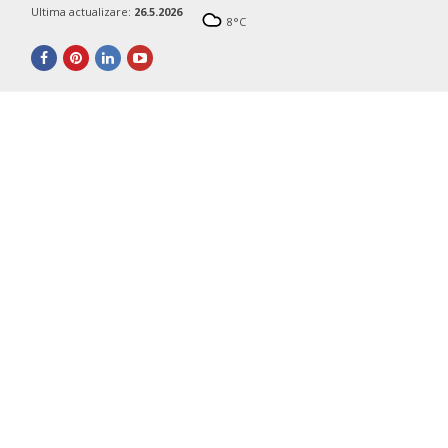
Ultima actualizare:
26.5.2026
8
°C