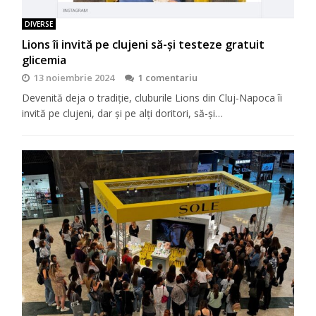
DIVERSE
Lions îi invită pe clujeni să-şi testeze gratuit
glicemia
13 noiembrie 2024
1 comentariu
Devenită deja o tradiţie, cluburile Lions din Cluj-Napoca îi
invită pe clujeni, dar şi pe alţi doritori, să-şi…