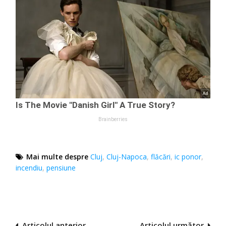
Mai multe despre
Cluj
,
Cluj-Napoca
,
flăcări
,
ic ponor
,
incendiu
,
pensiune
Navigare
Articolul anterior
Articolul următor