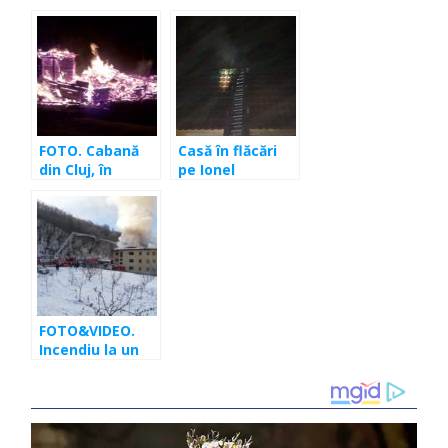
de flăcări
Şoferul s-a
chinuit să stingă
incendiul
FOTO. Cabană
Casă în flăcări
din Cluj, în
pe Ionel
flăcări! Au
Teodoreanu
intervenit
pompierii de
urgență
FOTO&VIDEO.
Incendiu la un
bloc din Florești.
Acoperișul,
cuprins de
flăcări