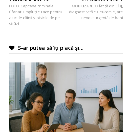
FOTO. Capcane criminale!
MOBILIZARE. O fetiță din Cluj,
în
Cârnați umpluți cu ace pentru
diagnosticată cu leucemie, are
articole
a ucide câinii și pisicile de pe
nevoie urgentă de bani
străzi
S-ar putea să îți placă și…