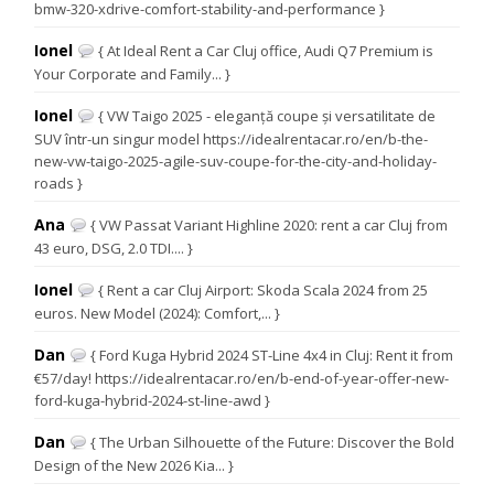
bmw-320-xdrive-comfort-stability-and-performance }
Ionel
{ At Ideal Rent a Car Cluj office, Audi Q7 Premium is
Your Corporate and Family... }
Ionel
{ VW Taigo 2025 - eleganță coupe și versatilitate de
SUV într-un singur model https://idealrentacar.ro/en/b-the-
new-vw-taigo-2025-agile-suv-coupe-for-the-city-and-holiday-
roads }
Ana
{ VW Passat Variant Highline 2020: rent a car Cluj from
43 euro, DSG, 2.0 TDI.... }
Ionel
{ Rent a car Cluj Airport: Skoda Scala 2024 from 25
euros. New Model (2024): Comfort,... }
Dan
{ Ford Kuga Hybrid 2024 ST-Line 4x4 in Cluj: Rent it from
€57/day! https://idealrentacar.ro/en/b-end-of-year-offer-new-
ford-kuga-hybrid-2024-st-line-awd }
Dan
{ The Urban Silhouette of the Future: Discover the Bold
Design of the New 2026 Kia... }