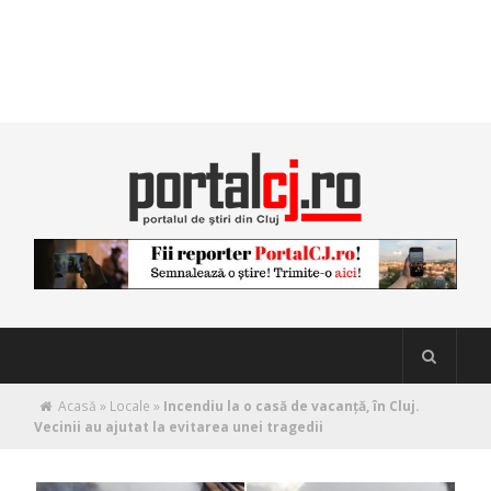
Acasă
»
Locale
»
Incendiu la o casă de vacanță, în Cluj.
Vecinii au ajutat la evitarea unei tragedii