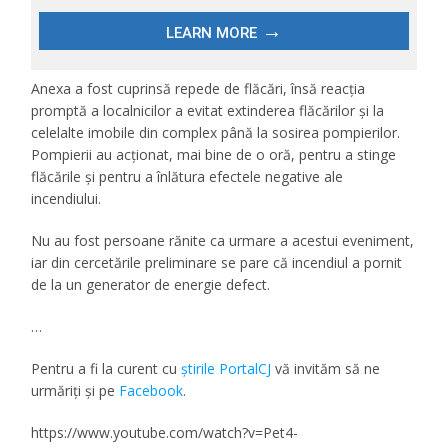
Anexa a fost cuprinsă repede de flăcări, însă reacția
promptă a localnicilor a evitat extinderea flăcărilor și la
celelalte imobile din complex până la sosirea pompierilor.
Pompierii au acționat, mai bine de o oră, pentru a stinge
flăcările și pentru a înlătura efectele negative ale
incendiului.
Nu au fost persoane rănite ca urmare a acestui eveniment,
iar din cercetările preliminare se pare că incendiul a pornit
de la un generator de energie defect.
…
Pentru a fi la curent cu
ştirile PortalCJ
vă invităm să ne
urmăriţi şi pe
Facebook
.
https://www.youtube.com/watch?v=Pet4-