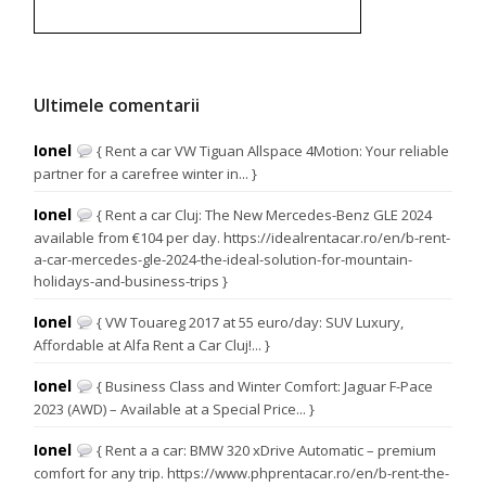
Ultimele comentarii
Ionel
{ Rent a car VW Tiguan Allspace 4Motion: Your reliable
partner for a carefree winter in... }
Ionel
{ Rent a car Cluj: The New Mercedes-Benz GLE 2024
available from €104 per day. https://idealrentacar.ro/en/b-rent-
a-car-mercedes-gle-2024-the-ideal-solution-for-mountain-
holidays-and-business-trips }
Ionel
{ VW Touareg 2017 at 55 euro/day: SUV Luxury,
Affordable at Alfa Rent a Car Cluj!... }
Ionel
{ Business Class and Winter Comfort: Jaguar F-Pace
2023 (AWD) – Available at a Special Price... }
Ionel
{ Rent a a car: BMW 320 xDrive Automatic – premium
comfort for any trip. https://www.phprentacar.ro/en/b-rent-the-