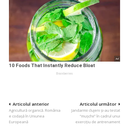
Navigare
Articolul anterior
Articolul următor
Agricultură organică. România
Jandarmii clujeni și-au testat
în
e codașă în Uniunea
“mușchii” în cadrul unui
articole
Europeană
exercițiu de antrenament