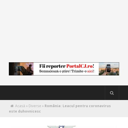
Acasă
»
Diverse
»
România: Leacul pentru coronavirus
este duhovnicesc