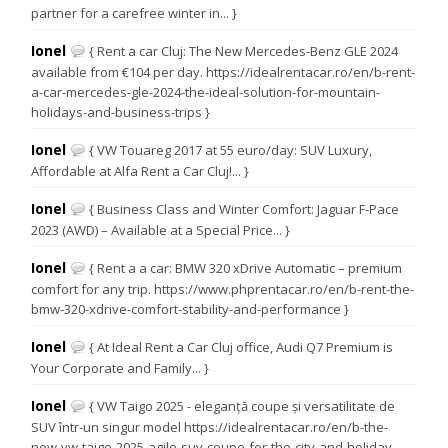
partner for a carefree winter in... }
Ionel
{ Rent a car Cluj: The New Mercedes-Benz GLE 2024
available from €104 per day. https://idealrentacar.ro/en/b-rent-
a-car-mercedes-gle-2024-the-ideal-solution-for-mountain-
holidays-and-business-trips }
Ionel
{ VW Touareg 2017 at 55 euro/day: SUV Luxury,
Affordable at Alfa Rent a Car Cluj!... }
Ionel
{ Business Class and Winter Comfort: Jaguar F-Pace
2023 (AWD) – Available at a Special Price... }
Ionel
{ Rent a a car: BMW 320 xDrive Automatic – premium
comfort for any trip. https://www.phprentacar.ro/en/b-rent-the-
bmw-320-xdrive-comfort-stability-and-performance }
Ionel
{ At Ideal Rent a Car Cluj office, Audi Q7 Premium is
Your Corporate and Family... }
Ionel
{ VW Taigo 2025 - eleganță coupe și versatilitate de
SUV într-un singur model https://idealrentacar.ro/en/b-the-
new-vw-taigo-2025-agile-suv-coupe-for-the-city-and-holiday-