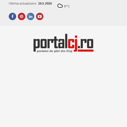
Ultima actualizare:
26.5.2026
8
°C