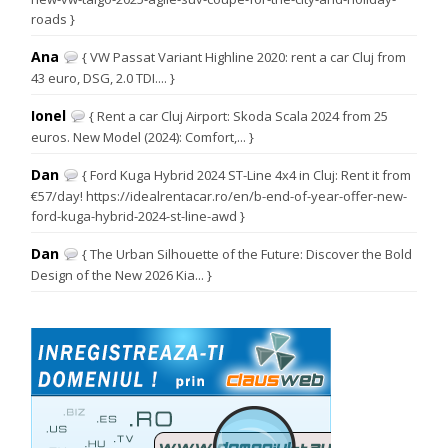
roads }
Ana
{ VW Passat Variant Highline 2020: rent a car Cluj from
43 euro, DSG, 2.0 TDI.... }
Ionel
{ Rent a car Cluj Airport: Skoda Scala 2024 from 25
euros. New Model (2024): Comfort,... }
Dan
{ Ford Kuga Hybrid 2024 ST-Line 4x4 in Cluj: Rent it from
€57/day! https://idealrentacar.ro/en/b-end-of-year-offer-new-
ford-kuga-hybrid-2024-st-line-awd }
Dan
{ The Urban Silhouette of the Future: Discover the Bold
Design of the New 2026 Kia... }