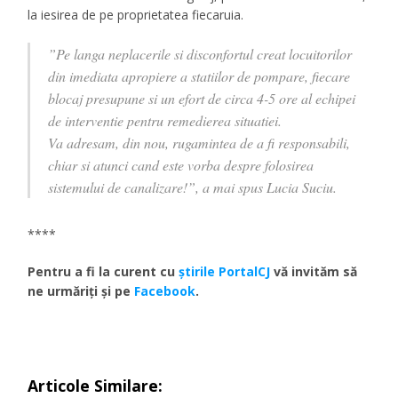
la iesirea de pe proprietatea fiecaruia.
”Pe langa neplacerile si disconfortul creat locuitorilor
din imediata apropiere a statiilor de pompare, fiecare
blocaj presupune si un efort de circa 4-5 ore al echipei
de interventie pentru remedierea situatiei.
Va adresam, din nou, rugamintea de a fi responsabili,
chiar si atunci cand este vorba despre folosirea
sistemului de canalizare!”, a mai spus Lucia Suciu.
****
Pentru a fi la curent cu
ştirile PortalCJ
vă invităm să
ne urmăriţi şi pe
Facebook
.
Articole Similare: