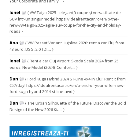
Your Corporate and Family... }
Ionel
{ VW Taigo 2025 - eleganță coupe și versatilitate de
SUV într-un singur model https://idealrentacar.ro/en/b-the-
new-vw-taigo-2025-agile-suv-coupe-for-the-city-and-holiday-
roads }
Ana
{ VW Passat Variant Highline 2020: rent a car Cluj from
43 euro, DSG, 2.0 TDI.... }
Ionel
{ Rent a car Cluj Airport: Skoda Scala 2024 from 25
euros. New Model (2024): Comfort,... }
Dan
{ Ford Kuga Hybrid 2024 ST-Line 4x4 in Cluj: Rent it from
€57/day! https://idealrentacar.ro/en/b-end-of-year-offer-new-
ford-kuga-hybrid-2024-st-line-awd }
Dan
{ The Urban Silhouette of the Future: Discover the Bold
Design of the New 2026 Kia... }