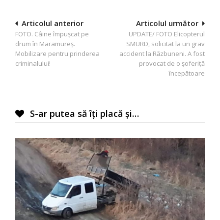
Navigare
Articolul anterior
Articolul următor
FOTO. Câine împuşcat pe
UPDATE/ FOTO Elicopterul
în
drum în Maramureş.
SMURD, solicitat la un grav
articole
Mobilizare pentru prinderea
accident la Răzbuneni. A fost
criminalului!
provocat de o șoferiță
începătoare
S-ar putea să îți placă și…