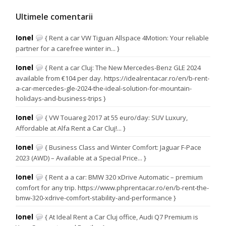
Ultimele comentarii
Ionel
{ Rent a car VW Tiguan Allspace 4Motion: Your reliable
partner for a carefree winter in... }
Ionel
{ Rent a car Cluj: The New Mercedes-Benz GLE 2024
available from €104 per day. https://idealrentacar.ro/en/b-rent-
a-car-mercedes-gle-2024-the-ideal-solution-for-mountain-
holidays-and-business-trips }
Ionel
{ VW Touareg 2017 at 55 euro/day: SUV Luxury,
Affordable at Alfa Rent a Car Cluj!... }
Ionel
{ Business Class and Winter Comfort: Jaguar F-Pace
2023 (AWD) – Available at a Special Price... }
Ionel
{ Rent a a car: BMW 320 xDrive Automatic – premium
comfort for any trip. https://www.phprentacar.ro/en/b-rent-the-
bmw-320-xdrive-comfort-stability-and-performance }
Ionel
{ At Ideal Rent a Car Cluj office, Audi Q7 Premium is