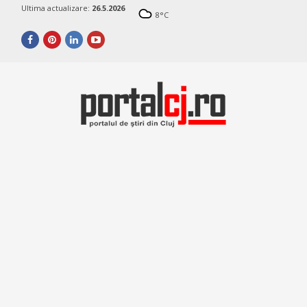
Ultima actualizare:
26.5.2026
8
°C