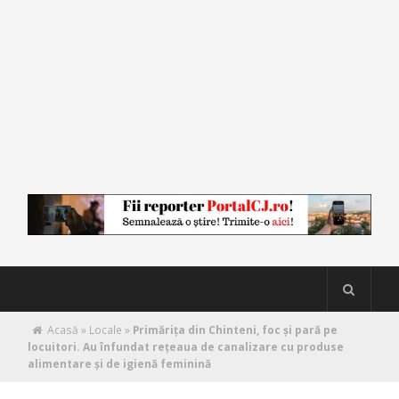
Acasă
»
Locale
»
Primărița din Chinteni, foc și pară pe
locuitori. Au înfundat rețeaua de canalizare cu produse
alimentare și de igienă feminină