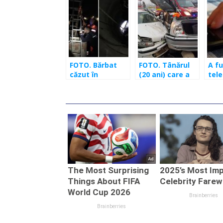
FOTO. Bărbat
FOTO. Tânărul
A fu
căzut în
(20 ani) care a
tele
fântână, în Cluj-
produs
un s
Napoca.
accidentul de pe
Prej
Intervenţie
Calea Floreşti nu
de l
dificilă a
are permis!
pompierilor!