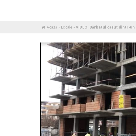
Acasă
»
Locale
»
VIDEO. Bărbatul căzut dintr-un 