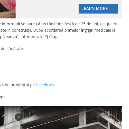
 informaţii se pare că un tânăr în vârstă de 25 de ani, din judeţul
aflate în construcţii. După acordarea primelor îngrijiri medicale la
uj-Napoca”, informează IPJ Cluj.
 de sănătate.
să ne urmăriţi şi pe
Facebook
.
ni: