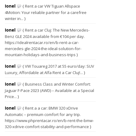
Ionel
{ Rent a car VW Tiguan Allspace
4Motion: Your reliable partner for a carefree
winter in... }
Ionel
{ Rent a car Cluj: The New Mercedes-
Benz GLE 2024 available from €104 per day.
https://idealrentacar.ro/en/b-rent-a-car-
mercedes-gle-2024-the-ideal-solution-for-
mountain-holidays-and-business-trips }
Ionel
{ VW Touareg 2017 at 55 euro/day: SUV
Luxury, Affordable at Alfa Rent a Car Cluj!... }
Ionel
{ Business Class and Winter Comfort:
Jaguar F-Pace 2023 (AWD) – Available at a Special
Price... }
Ionel
{ Rent a a car: BMW 320 xDrive
Automatic – premium comfort for any trip.
https://www.phprentacar.ro/en/b-rent-the-bmw-
320-xdrive-comfort-stability-and-performance }