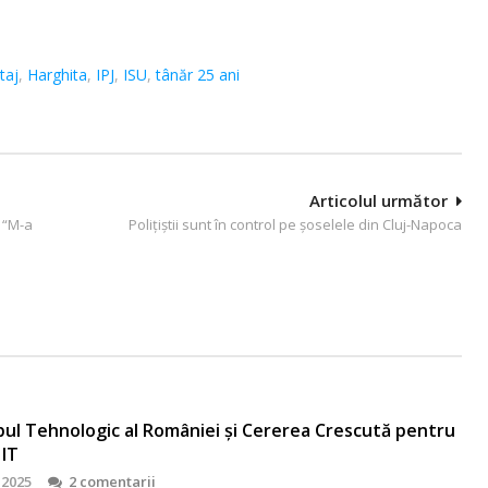
taj
,
Harghita
,
IPJ
,
ISU
,
tânăr 25 ani
Articolul următor
: “M-a
Polițiștii sunt în control pe șoselele din Cluj-Napoca
bul Tehnologic al României și Cererea Crescută pentru
 IT
 2025
2 comentarii