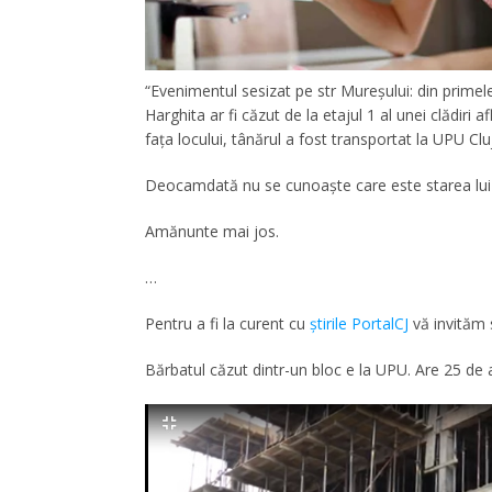
“Evenimentul sesizat pe str Mureşului: din primele
Harghita ar fi căzut de la etajul 1 al unei clădiri 
faţa locului, tânărul a fost transportat la UPU Cl
Deocamdată nu se cunoaşte care este starea lui
Amănunte mai jos.
…
Pentru a fi la curent cu
ştirile PortalCJ
vă invităm 
Bărbatul căzut dintr-un bloc e la UPU. Are 25 de a