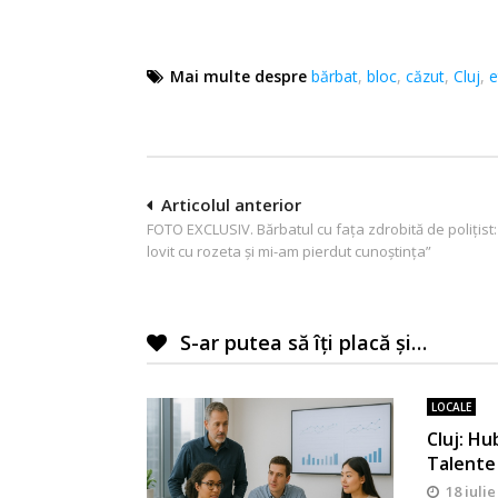
Mai multe despre
bărbat
,
bloc
,
căzut
,
Cluj
,
e
Navigare
Articolul anterior
FOTO EXCLUSIV. Bărbatul cu faţa zdrobită de poliţist
în
lovit cu rozeta şi mi-am pierdut cunoştinţa”
articole
S-ar putea să îți placă și…
LOCALE
Cluj: Hu
Talente
18 iulie