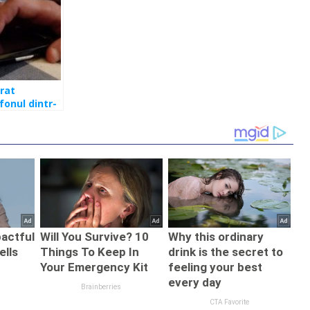
rat
fonul dintr-
pital.
udiciu de mii
ei