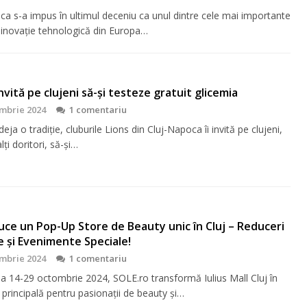
ca s-a impus în ultimul deceniu ca unul dintre cele mai importante
 inovație tehnologică din Europa…
 invită pe clujeni să-şi testeze gratuit glicemia
mbrie 2024
1 comentariu
eja o tradiţie, cluburile Lions din Cluj-Napoca îi invită pe clujeni,
lţi doritori, să-şi…
ce un Pop-Up Store de Beauty unic în Cluj – Reduceri
e și Evenimente Speciale!
mbrie 2024
1 comentariu
da 14-29 octombrie 2024, SOLE.ro transformă Iulius Mall Cluj în
 principală pentru pasionații de beauty și…