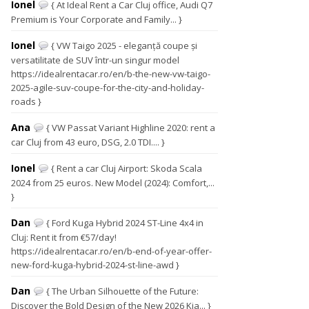
Ionel
{ At Ideal Rent a Car Cluj office, Audi Q7
Premium is Your Corporate and Family... }
Ionel
{ VW Taigo 2025 - eleganță coupe și
versatilitate de SUV într-un singur model
https://idealrentacar.ro/en/b-the-new-vw-taigo-
2025-agile-suv-coupe-for-the-city-and-holiday-
roads }
Ana
{ VW Passat Variant Highline 2020: rent a
car Cluj from 43 euro, DSG, 2.0 TDI.... }
Ionel
{ Rent a car Cluj Airport: Skoda Scala
2024 from 25 euros. New Model (2024): Comfort,...
}
Dan
{ Ford Kuga Hybrid 2024 ST-Line 4x4 in
Cluj: Rent it from €57/day!
https://idealrentacar.ro/en/b-end-of-year-offer-
new-ford-kuga-hybrid-2024-st-line-awd }
Dan
{ The Urban Silhouette of the Future:
Discover the Bold Design of the New 2026 Kia... }