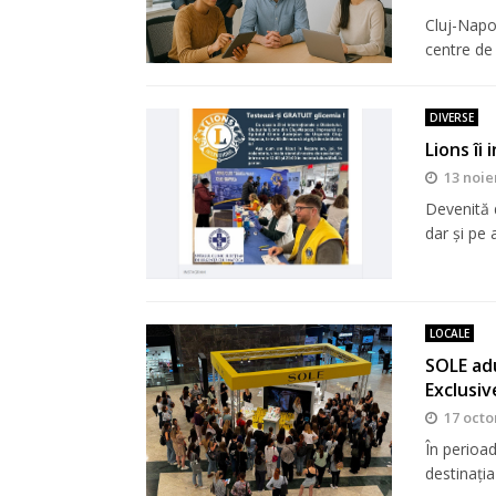
Cluj-Napo
centre de
DIVERSE
Lions îi
13 noie
Devenită d
dar şi pe a
LOCALE
SOLE adu
Exclusiv
17 octo
În perioa
destinația