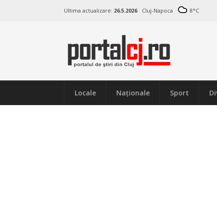
Ultima actualizare:
26.5.2026
Cluj-Napoca
8
°C
Locale
Naţionale
Sport
Di