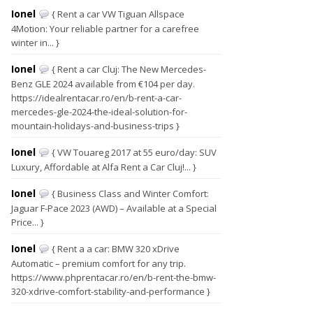
Ionel
{ Rent a car VW Tiguan Allspace
4Motion: Your reliable partner for a carefree
winter in... }
Ionel
{ Rent a car Cluj: The New Mercedes-
Benz GLE 2024 available from €104 per day.
https://idealrentacar.ro/en/b-rent-a-car-
mercedes-gle-2024-the-ideal-solution-for-
mountain-holidays-and-business-trips }
Ionel
{ VW Touareg 2017 at 55 euro/day: SUV
Luxury, Affordable at Alfa Rent a Car Cluj!... }
Ionel
{ Business Class and Winter Comfort:
Jaguar F-Pace 2023 (AWD) – Available at a Special
Price... }
Ionel
{ Rent a a car: BMW 320 xDrive
Automatic – premium comfort for any trip.
https://www.phprentacar.ro/en/b-rent-the-bmw-
320-xdrive-comfort-stability-and-performance }