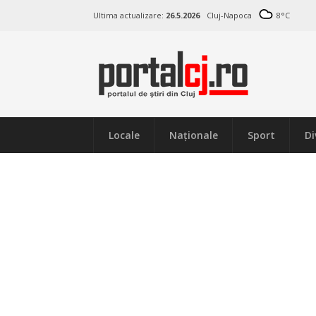
Ultima actualizare:
26.5.2026
Cluj-Napoca
8
°C
Locale
Naţionale
Sport
Di