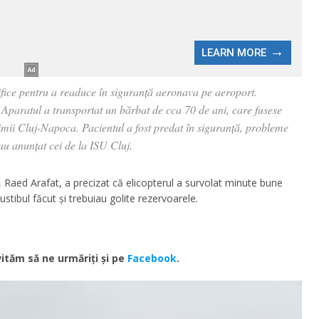
ifice pentru a readuce în siguranță aeronava pe aeroport.
. Aparatul a transportat un bărbat de cca 70 de ani, care fusese
 Inimii Cluj-Napoca. Pacientul a fost predat în siguranță, probleme
au anunțat cei de la ISU Cluj.
 Raed Arafat, a precizat că elicopterul a survolat minute bune
tibul făcut și trebuiau golite rezervoarele.
ităm să ne urmăriţi şi pe
Facebook
.