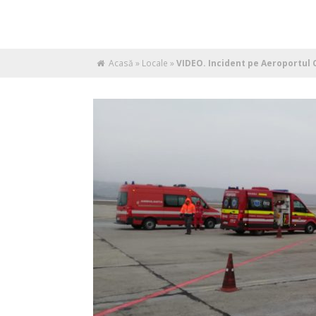
Acasă
»
Locale
»
VIDEO. Incident pe Aeroportul 