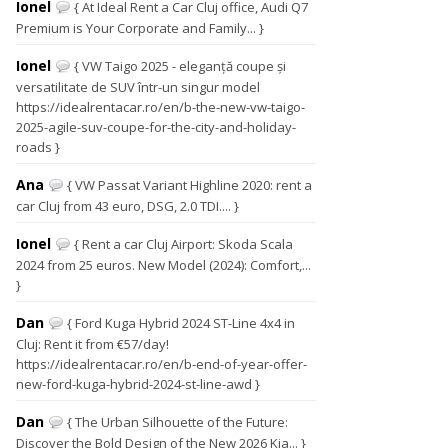
Ionel
{ At Ideal Rent a Car Cluj office, Audi Q7
Premium is Your Corporate and Family... }
Ionel
{ VW Taigo 2025 - eleganță coupe și
versatilitate de SUV într-un singur model
https://idealrentacar.ro/en/b-the-new-vw-taigo-
2025-agile-suv-coupe-for-the-city-and-holiday-
roads }
Ana
{ VW Passat Variant Highline 2020: rent a
car Cluj from 43 euro, DSG, 2.0 TDI.... }
Ionel
{ Rent a car Cluj Airport: Skoda Scala
2024 from 25 euros. New Model (2024): Comfort,...
}
Dan
{ Ford Kuga Hybrid 2024 ST-Line 4x4 in
Cluj: Rent it from €57/day!
https://idealrentacar.ro/en/b-end-of-year-offer-
new-ford-kuga-hybrid-2024-st-line-awd }
Dan
{ The Urban Silhouette of the Future:
Discover the Bold Design of the New 2026 Kia... }