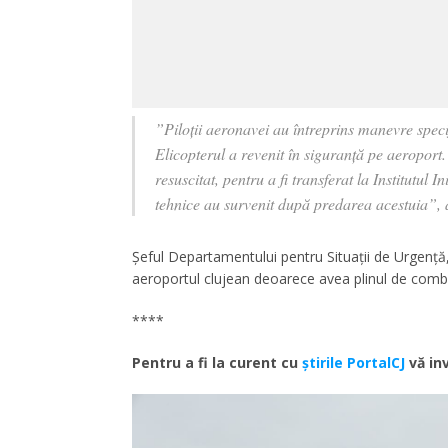
”Piloții aeronavei au întreprins manevre spec
Elicopterul a revenit în siguranță pe aeroport
resuscitat, pentru a fi transferat la Institutul
tehnice au survenit după predarea acestuia”, 
Șeful Departamentului pentru Situații de Urgență,
aeroportul clujean deoarece avea plinul de combus
****
Pentru a fi la curent cu
ştirile PortalCJ
vă inv