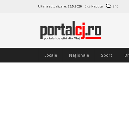
Ultima actualizare:
26.5.2026
Cluj-Napoca
8
°C
Locale
Naţionale
Sport
Di