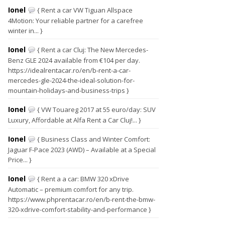
Ionel
{ Rent a car VW Tiguan Allspace
4Motion: Your reliable partner for a carefree
winter in... }
Ionel
{ Rent a car Cluj: The New Mercedes-
Benz GLE 2024 available from €104 per day.
https://idealrentacar.ro/en/b-rent-a-car-
mercedes-gle-2024-the-ideal-solution-for-
mountain-holidays-and-business-trips }
Ionel
{ VW Touareg 2017 at 55 euro/day: SUV
Luxury, Affordable at Alfa Rent a Car Cluj!... }
Ionel
{ Business Class and Winter Comfort:
Jaguar F-Pace 2023 (AWD) – Available at a Special
Price... }
Ionel
{ Rent a a car: BMW 320 xDrive
Automatic – premium comfort for any trip.
https://www.phprentacar.ro/en/b-rent-the-bmw-
320-xdrive-comfort-stability-and-performance }