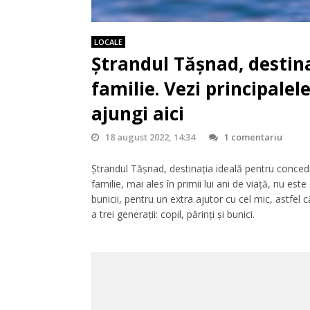
LOCALE
Ștrandul Tășnad, destina
familie. Vezi principale
ajungi aici
18 august 2022, 14:34
1 comentariu
Ștrandul Tășnad, destinația ideală pentru concediu
familie, mai ales în primii lui ani de viață, nu est
bunicii, pentru un extra ajutor cu cel mic, astfel 
a trei generații: copil, părinți și bunici.