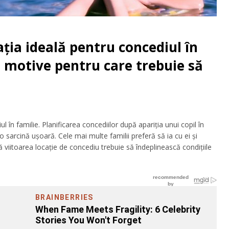
ția ideală pentru concediul în
le motive pentru care trebuie să
l în familie.
Planificarea concediilor după apariția unui copil în
e o sarcină ușoară. Cele mai multe familii preferă să ia cu ei și
că viitoarea locație de concediu trebuie să îndeplinească condițiile