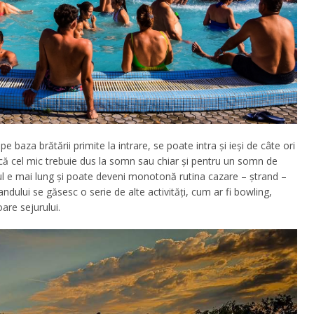
 baza brătării primite la intrare, se poate intra și ieși de câte ori
 că cel mic trebuie dus la somn sau chiar și pentru un somn de
iul e mai lung și poate deveni monotonă rutina cazare – ștrand –
ndului se găsesc o serie de alte activități, cum ar fi bowling,
are sejurului.