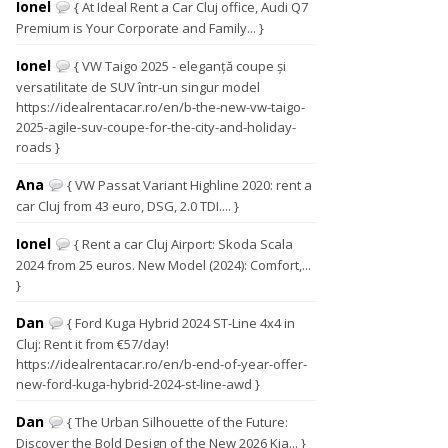
Ionel
{ At Ideal Rent a Car Cluj office, Audi Q7
Premium is Your Corporate and Family... }
Ionel
{ VW Taigo 2025 - eleganță coupe și
versatilitate de SUV într-un singur model
https://idealrentacar.ro/en/b-the-new-vw-taigo-
2025-agile-suv-coupe-for-the-city-and-holiday-
roads }
Ana
{ VW Passat Variant Highline 2020: rent a
car Cluj from 43 euro, DSG, 2.0 TDI.... }
Ionel
{ Rent a car Cluj Airport: Skoda Scala
2024 from 25 euros. New Model (2024): Comfort,...
}
Dan
{ Ford Kuga Hybrid 2024 ST-Line 4x4 in
Cluj: Rent it from €57/day!
https://idealrentacar.ro/en/b-end-of-year-offer-
new-ford-kuga-hybrid-2024-st-line-awd }
Dan
{ The Urban Silhouette of the Future:
Discover the Bold Design of the New 2026 Kia... }