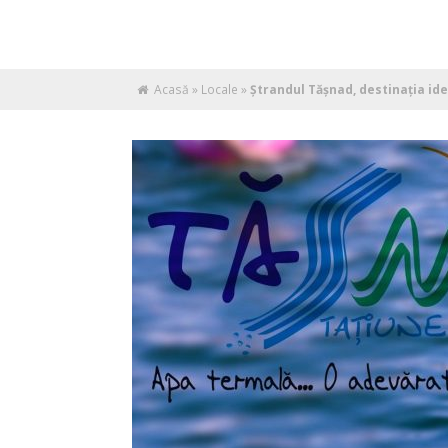
Acasă
»
Locale
»
Ștrandul Tășnad, destinația ide