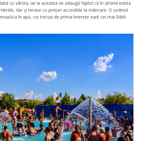
ată cu vârsta, iar la aceasta se adaugă faptul că în ștrand există
umbrele, dar și terase cu prețuri accesibile la mâncare. O ședință
nastica în apă, cei trecuți de prima tinerețe sunt cei mai fideli