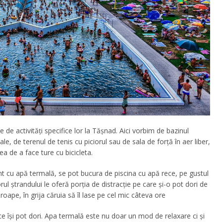
e de activități specifice lor la Tășnad. Aici vorbim de bazinul
le, de terenul de tenis cu piciorul sau de sala de forță în aer liber,
ea de a face ture cu bicicleta.
ent cu apă termală, se pot bucura de piscina cu apă rece, pe gustul
rul ștrandului le oferă porția de distracție pe care și-o pot dori de
oape, în grija căruia să îl lase pe cel mic câteva ore
 își pot dori. Apa termală este nu doar un mod de relaxare ci și