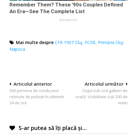
Mai multe despre
CFR 1907 Cluj
,
FCSB
,
Primăria Cluj-
Napoca
Navigare
Articolul anterior
Articolul următor
563 permise de conducere
Clujul sub cod galben de
în
reținute de polițiști în ultimele
ceață. Vizibilitate sub 200 de
articole
24 de ore
metri
S-ar putea să îți placă și…