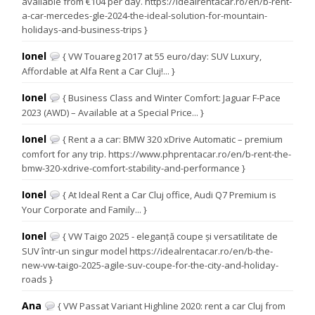
available from €104 per day. https://idealrentacar.ro/en/b-rent-
a-car-mercedes-gle-2024-the-ideal-solution-for-mountain-
holidays-and-business-trips }
Ionel
{ VW Touareg 2017 at 55 euro/day: SUV Luxury,
Affordable at Alfa Rent a Car Cluj!... }
Ionel
{ Business Class and Winter Comfort: Jaguar F-Pace
2023 (AWD) – Available at a Special Price... }
Ionel
{ Rent a a car: BMW 320 xDrive Automatic – premium
comfort for any trip. https://www.phprentacar.ro/en/b-rent-the-
bmw-320-xdrive-comfort-stability-and-performance }
Ionel
{ At Ideal Rent a Car Cluj office, Audi Q7 Premium is
Your Corporate and Family... }
Ionel
{ VW Taigo 2025 - eleganță coupe și versatilitate de
SUV într-un singur model https://idealrentacar.ro/en/b-the-
new-vw-taigo-2025-agile-suv-coupe-for-the-city-and-holiday-
roads }
Ana
{ VW Passat Variant Highline 2020: rent a car Cluj from