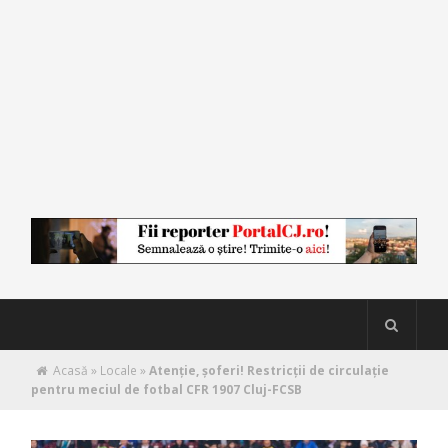
Acasă
»
Locale
»
Atenție, șoferi! Restricții de circulație
pentru meciul de fotbal CFR 1907 Cluj-FCSB