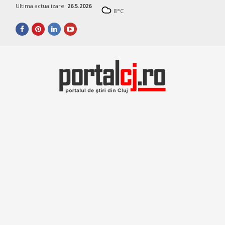
Ultima actualizare:
26.5.2026
8
°C