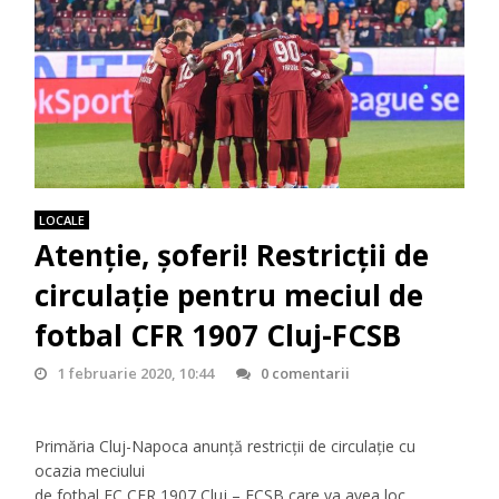
LOCALE
Atenție, șoferi! Restricții de
circulație pentru meciul de
fotbal CFR 1907 Cluj-FCSB
1 februarie 2020, 10:44
0 comentarii
Primăria Cluj-Napoca anunță restricții de circulație cu
ocazia meciului
de fotbal FC CFR 1907 Cluj – FCSB care va avea loc