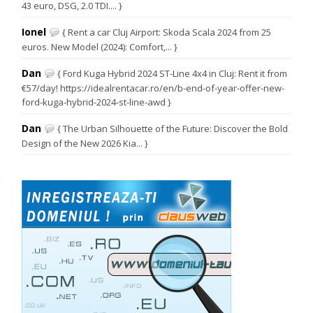
43 euro, DSG, 2.0 TDI.... }
Ionel
{ Rent a car Cluj Airport: Skoda Scala 2024 from 25
euros. New Model (2024): Comfort,... }
Dan
{ Ford Kuga Hybrid 2024 ST-Line 4x4 in Cluj: Rent it from
€57/day! https://idealrentacar.ro/en/b-end-of-year-offer-new-
ford-kuga-hybrid-2024-st-line-awd }
Dan
{ The Urban Silhouette of the Future: Discover the Bold
Design of the New 2026 Kia... }