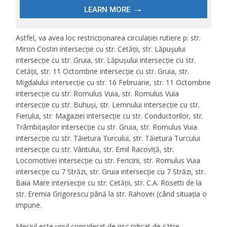
Astfel, va avea loc restricţionarea circulaţiei rutiere p: str.
Miron Costin intersecţie cu str. Cetăţii, str. Lăpuşului
intersecţie cu str. Gruia, str. Lăpuşului intersecţie cu str.
Cetăţii, str. 11 Octombrie intersecţie cu str. Gruia, str.
Migdalului intersecţie cu str. 16 Februarie, str. 11 Octombrie
intersecţie cu str. Romulus Vuia, str. Romulus Vuia
intersecţie cu str. Buhuşi, str. Lemnului intersecţie cu str.
Fierului, str. Magaziei intersecţie cu str. Conductorilor, str.
Trâmbiţaşilor intersecţie cu str. Gruia, str. Romulus Vuia
intersecţie cu str. Tăietura Turcului, str. Tăietura Turcului
intersecţie cu str. Vântului, str. Emil Racoviţă, str.
Locomotivei intersecţie cu str. Fericirii, str. Romulus Vuia
intersecţie cu 7 Străzi, str. Gruia intersecţie cu 7 Străzi, str.
Baia Mare intersecţie cu str. Cetăţii, str. C.A. Rosetti de la
str. Eremia Grigorescu până la str. Rahovei (când situaţia o
impune.
Meciul este unul considerat de risc ridicat de către