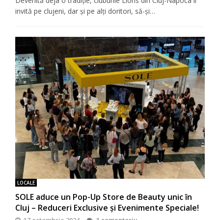
Devenită deja o tradiţie, cluburile Lions din Cluj-Napoca îi
invită pe clujeni, dar şi pe alţi doritori, să-şi…
LOCALE
SOLE aduce un Pop-Up Store de Beauty unic în
Cluj – Reduceri Exclusive și Evenimente Speciale!
17 octombrie 2024
1 comentariu