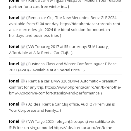
Ionel
{ Rent a car VW Tiguan Allspace 4Motion: Your reliable
partner for a carefree winter in... }
Ionel
{ Rent a car Cluj: The New Mercedes-Benz GLE 2024
available from €104 per day. https://idealrentacar.ro/en/b-rent-
a-car-mercedes-gle-2024-the-ideal-solution-for-mountain-
holidays-and-business-trips }
Ionel
{ VW Touareg 2017 at 55 euro/day: SUV Luxury,
Affordable at Alfa Rent a Car Cluj!... }
Ionel
{ Business Class and Winter Comfort: Jaguar F-Pace
2023 (AWD) – Available at a Special Price... }
Ionel
{ Rent a a car: BMW 320 xDrive Automatic – premium
comfort for any trip. https://www.phprentacar.ro/en/b-rent-the-
bmw-320-xdrive-comfort-stability-and-performance }
Ionel
{ At Ideal Rent a Car Cluj office, Audi Q7 Premium is
Your Corporate and Family... }
Ionel
{ VW Taigo 2025 - eleganță coupe și versatilitate de
SUV într-un singur model https://idealrentacar.ro/en/b-the-