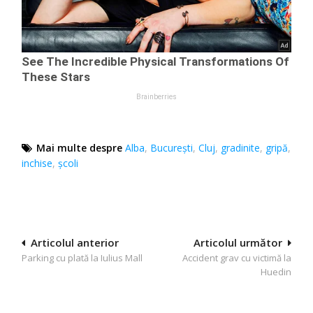
Mai multe despre
Alba
,
București
,
Cluj
,
gradinite
,
gripă
,
inchise
,
școli
Navigare
Articolul anterior
Articolul următor
Parking cu plată la Iulius Mall
Accident grav cu victimă la
în
Huedin
articole