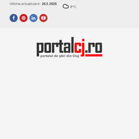
Ultima actualizare:
26.5.2026
8
°C