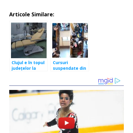
Articole Similare:
Clujul e în topul
Cursuri
județelor la
suspendate din
infecții gripale
cauza gripei în
Cluj. Două şcoli
sunt afectate