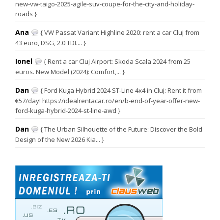
new-vw-taigo-2025-agile-suv-coupe-for-the-city-and-holiday-
roads }
Ana
{ VW Passat Variant Highline 2020: rent a car Cluj from
43 euro, DSG, 2.0 TDI.... }
Ionel
{ Rent a car Cluj Airport: Skoda Scala 2024 from 25
euros. New Model (2024): Comfort,... }
Dan
{ Ford Kuga Hybrid 2024 ST-Line 4x4 in Cluj: Rent it from
€57/day! https://idealrentacar.ro/en/b-end-of-year-offer-new-
ford-kuga-hybrid-2024-st-line-awd }
Dan
{ The Urban Silhouette of the Future: Discover the Bold
Design of the New 2026 Kia... }