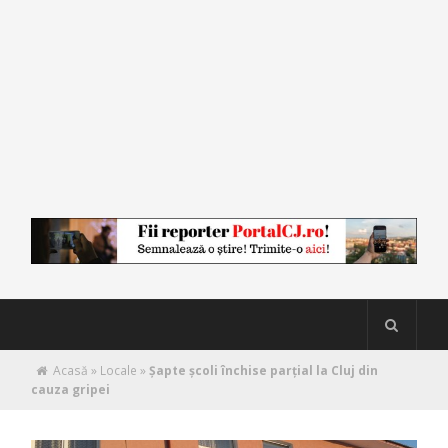
Acasă
»
Locale
»
Șapte școli închise parțial la Cluj din
cauza gripei