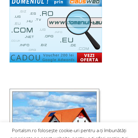
Portalsm.ro folosește cookie-uri pentru a-ți îmbunătăți