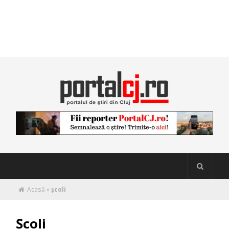
Acasă
»
școli
Școli