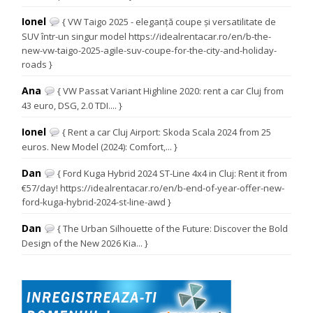
Ionel
{ VW Taigo 2025 - eleganță coupe și versatilitate de
SUV într-un singur model https://idealrentacar.ro/en/b-the-
new-vw-taigo-2025-agile-suv-coupe-for-the-city-and-holiday-
roads }
Ana
{ VW Passat Variant Highline 2020: rent a car Cluj from
43 euro, DSG, 2.0 TDI.... }
Ionel
{ Rent a car Cluj Airport: Skoda Scala 2024 from 25
euros. New Model (2024): Comfort,... }
Dan
{ Ford Kuga Hybrid 2024 ST-Line 4x4 in Cluj: Rent it from
€57/day! https://idealrentacar.ro/en/b-end-of-year-offer-new-
ford-kuga-hybrid-2024-st-line-awd }
Dan
{ The Urban Silhouette of the Future: Discover the Bold
Design of the New 2026 Kia... }