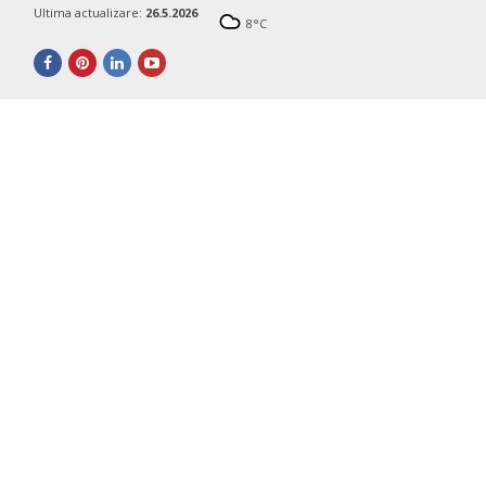
Ultima actualizare:
26.5.2026
8
°C