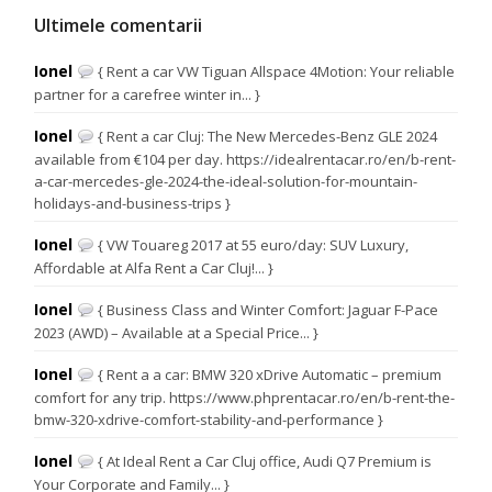
Ultimele comentarii
Ionel
{ Rent a car VW Tiguan Allspace 4Motion: Your reliable
partner for a carefree winter in... }
Ionel
{ Rent a car Cluj: The New Mercedes-Benz GLE 2024
available from €104 per day. https://idealrentacar.ro/en/b-rent-
a-car-mercedes-gle-2024-the-ideal-solution-for-mountain-
holidays-and-business-trips }
Ionel
{ VW Touareg 2017 at 55 euro/day: SUV Luxury,
Affordable at Alfa Rent a Car Cluj!... }
Ionel
{ Business Class and Winter Comfort: Jaguar F-Pace
2023 (AWD) – Available at a Special Price... }
Ionel
{ Rent a a car: BMW 320 xDrive Automatic – premium
comfort for any trip. https://www.phprentacar.ro/en/b-rent-the-
bmw-320-xdrive-comfort-stability-and-performance }
Ionel
{ At Ideal Rent a Car Cluj office, Audi Q7 Premium is
Your Corporate and Family... }