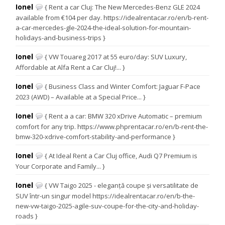
Ionel
{ Rent a car Cluj: The New Mercedes-Benz GLE 2024
available from €104 per day. https://idealrentacar.ro/en/b-rent-
a-car-mercedes-gle-2024-the-ideal-solution-for-mountain-
holidays-and-business-trips }
Ionel
{ VW Touareg 2017 at 55 euro/day: SUV Luxury,
Affordable at Alfa Rent a Car Cluj!... }
Ionel
{ Business Class and Winter Comfort: Jaguar F-Pace
2023 (AWD) – Available at a Special Price... }
Ionel
{ Rent a a car: BMW 320 xDrive Automatic – premium
comfort for any trip. https://www.phprentacar.ro/en/b-rent-the-
bmw-320-xdrive-comfort-stability-and-performance }
Ionel
{ At Ideal Rent a Car Cluj office, Audi Q7 Premium is
Your Corporate and Family... }
Ionel
{ VW Taigo 2025 - eleganță coupe și versatilitate de
SUV într-un singur model https://idealrentacar.ro/en/b-the-
new-vw-taigo-2025-agile-suv-coupe-for-the-city-and-holiday-
roads }