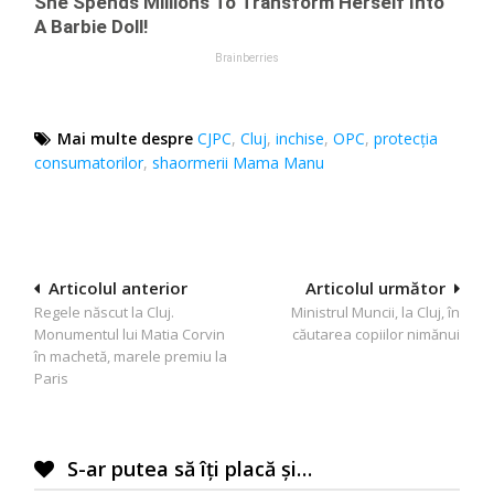
Mai multe despre
CJPC
,
Cluj
,
inchise
,
OPC
,
protecţia
consumatorilor
,
shaormerii Mama Manu
Navigare
Articolul anterior
Articolul următor
Regele născut la Cluj.
Ministrul Muncii, la Cluj, în
în
Monumentul lui Matia Corvin
căutarea copiilor nimănui
articole
în machetă, marele premiu la
Paris
S-ar putea să îți placă și…