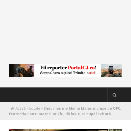
Acasă
»
Locale
»
Shaormeriile Mama Manu, închise de OPC.
Protecţia Consumatorilor Cluj dă lovitură după lovitură