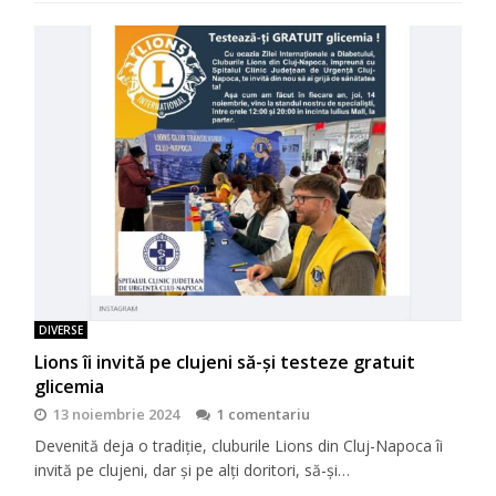
DIVERSE
Lions îi invită pe clujeni să-şi testeze gratuit
glicemia
13 noiembrie 2024
1 comentariu
Devenită deja o tradiţie, cluburile Lions din Cluj-Napoca îi
invită pe clujeni, dar şi pe alţi doritori, să-şi…