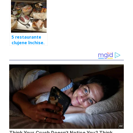
5 restaurante
clujene închise.
Aveau produse
alimentare
expirate de 4
luni.