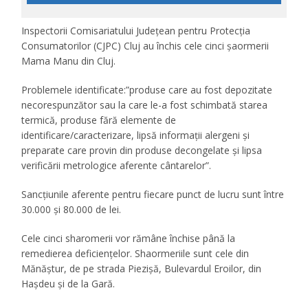
Inspectorii Comisariatului Județean pentru Protecția
Consumatorilor (CJPC) Cluj au închis cele cinci şaormerii
Mama Manu din Cluj.
Problemele identificate:”produse care au fost depozitate
necorespunzător sau la care le-a fost schimbată starea
termică, produse fără elemente de
identificare/caracterizare, lipsă informații alergeni și
preparate care provin din produse decongelate și lipsa
verificării metrologice aferente cântarelor”.
Sancțiunile aferente pentru fiecare punct de lucru sunt între
30.000 și 80.000 de lei.
Cele cinci sharomerii vor rămâne închise până la
remedierea deficiențelor. Shaormeriile sunt cele din
Mănăștur, de pe strada Piezișă, Bulevardul Eroilor, din
Hașdeu și de la Gară.