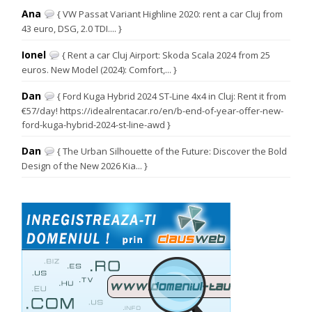
Ana
{ VW Passat Variant Highline 2020: rent a car Cluj from
43 euro, DSG, 2.0 TDI.... }
Ionel
{ Rent a car Cluj Airport: Skoda Scala 2024 from 25
euros. New Model (2024): Comfort,... }
Dan
{ Ford Kuga Hybrid 2024 ST-Line 4x4 in Cluj: Rent it from
€57/day! https://idealrentacar.ro/en/b-end-of-year-offer-new-
ford-kuga-hybrid-2024-st-line-awd }
Dan
{ The Urban Silhouette of the Future: Discover the Bold
Design of the New 2026 Kia... }