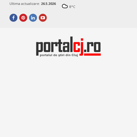
Ultima actualizare:
26.5.2026
8
°C