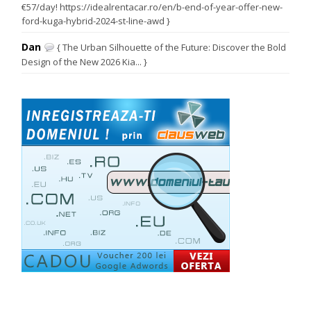
€57/day! https://idealrentacar.ro/en/b-end-of-year-offer-new-
ford-kuga-hybrid-2024-st-line-awd }
Dan
{ The Urban Silhouette of the Future: Discover the Bold
Design of the New 2026 Kia... }