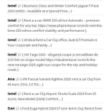
Ionel
{ Business Class and Winter Comfort: Jaguar F-Pace
2023 (AWD) – Available at a Special Price... }
Ionel
{ Rent a a car: BMW 320 xDrive Automatic – premium
comfort for any trip. https://www.phprentacar.ro/en/b-rent-the-
bmw-320-xdrive-comfort-stability-and-performance }
Ionel
{ At Ideal Rent a Car Cluj office, Audi Q7 Premium is
Your Corporate and Family... }
Ionel
{ VW Taigo 2025 - eleganță coupe și versatilitate de
SUV într-un singur model https://idealrentacar.ro/en/b-the-
new-vw-taigo-2025-agile-suv-coupe-for-the-city-and-holiday-
roads }
Ana
{ VW Passat Variant Highline 2020: rent a car Cluj from
43 euro, DSG, 2.0 TDI.... }
Ionel
{ Rent a car Cluj Airport: Skoda Scala 2024 from 25
euros. New Model (2024): Comfort,... }
Dan
{ Ford Kuga Hybrid 2024 ST-Line 4x4 in Cluj: Rent it from