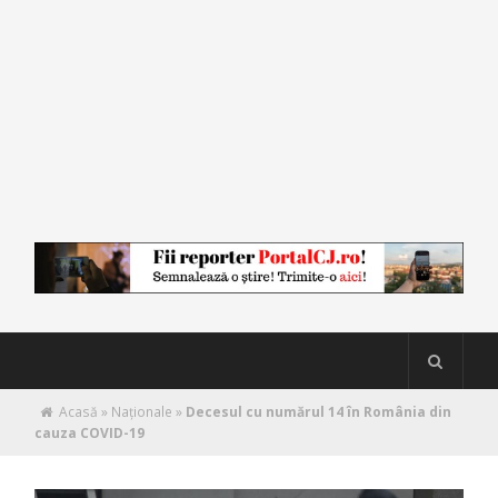
Acasă
»
Naţionale
»
Decesul cu numărul 14 în România din
cauza COVID-19