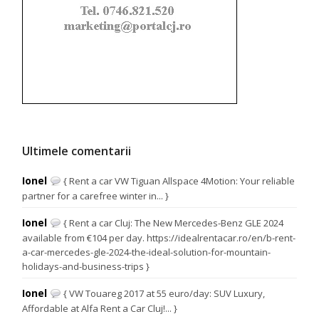
Ultimele comentarii
Ionel
{ Rent a car VW Tiguan Allspace 4Motion: Your reliable
partner for a carefree winter in... }
Ionel
{ Rent a car Cluj: The New Mercedes-Benz GLE 2024
available from €104 per day. https://idealrentacar.ro/en/b-rent-
a-car-mercedes-gle-2024-the-ideal-solution-for-mountain-
holidays-and-business-trips }
Ionel
{ VW Touareg 2017 at 55 euro/day: SUV Luxury,
Affordable at Alfa Rent a Car Cluj!... }