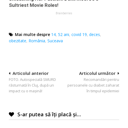
Mai multe despre
14
,
52 ani
,
covid 19
,
deces
,
obezitate
,
România
,
Suceava
Navigare
Articolul anterior
Articolul următor
FOTO. Autospecială SMURD
Recomandări pentru
în
răsturnată în Cluj, după un
persoanele cu diabet zaharat
articole
impact cu o maşină!
în timpul epidemiei
S-ar putea să îți placă și…