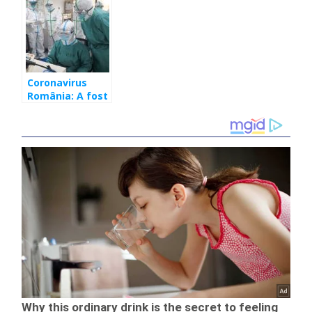
confirmată cu
deceselor a
Coronavirus în
ajuns la 5
România
Coronavirus
România: A fost
înregistrat al
optulea deces