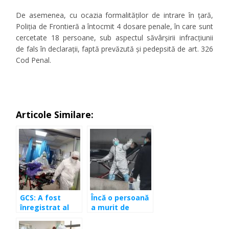
De asemenea, cu ocazia formalităților de intrare în țară,
Poliția de Frontieră a întocmit 4 dosare penale, în care sunt
cercetate 18 persoane, sub aspectul săvârșirii infracțiunii
de
fals în declarații
, faptă prevăzută și pedepsită de art. 326
Cod Penal.
Articole Similare:
GCS: A fost
Încă o persoană
înregistrat al
a murit de
deces al unei
coronavirus.
persoane
Numărul