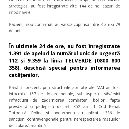
Strategică, au fost înregistrate alte 144 de noi cazuri de
îmbolnăvire.
Pacienții nou confirmați au vârsta cuprinsă între 3 ani și 79
de ani.
În ultimele 24 de ore, au fost înregistrate
1.391 de apeluri la numărul unic de urgență
112 și 9.359 la linia TELVERDE (0800 800
358), deschisă special pentru informarea
cetățenilor.
Până în prezent, prin structurile abilitate ale MAI au fost
întocmite 167 de dosare penale, sub aspectul săvârșirii
infracțiunii de
zădărnicirea combaterii bolilor
, faptă
prevăzută şi pedepsită de art. 352 alin. 1 Cod Penal.
Totodată, Poliția și Jandarmeria au aplicat 1.336 de
sancțiuni contravenționale pentru nerespectarea măsurilor
de izolare/carantină.