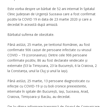
Este vorba despre un bărbat de 52 ani internat în Spitalul
Clinic Județean de Urgență Suceava care a fost confirmat
pozitiv la COVID 19 in data de 23 martie 2020 și care a
decedat în această după amiază.
Bărbatul suferea de obezitate.
Până astăzi, 25 martie, pe teritoriul României, au fost
confirmate 906 cazuri de persoane infectate cu virusul
COVID – 19 (coronavirus). Dintre cele 906 persoane
confirmate pozitiv, 86 au fost declarate vindecate și
externate (53 la Timișoara, 23 la București, 6 la Craiova, 2
la Constanța, unul la Cluj și unul la Iași).
Până astăzi, 25 martie, 13 persoane diagnosticate cu
infecție cu COVID-19 și cu boli cronice preexistente,
internate în spitale din București, Iași, Suceava, Arad,
Craiova, Timișoara și Bacău, au decedat.
De la ultima informare transmisă de Grupul de Comunicare