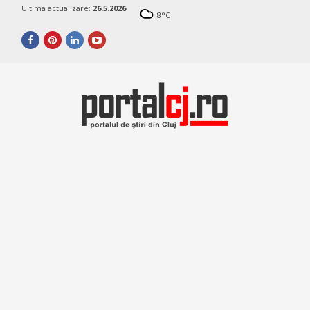
Ultima actualizare:
26.5.2026
8
°C