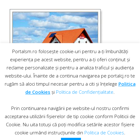
Portalsm.ro folosește cookie-uri pentru a-ți îmbunătăți
experiența pe acest website, pentru a-ți oferi conținut și
reclame personalizate și pentru a analiza traficul și audiența
website-ului. Înainte de a continua navigarea pe portalcj.ro te
rugăm să aloci timpul necesar pentru a citi și înțelege
Politica
de Cookies
și
Politica de Confidențialitate
.
Prin continuarea navigării pe website-ul nostru confirmi
acceptarea utilizării fișierelor de tip cookie conform Politicii de
Cookie. Nu uita totuși că poți modifica setările acestor fișiere
cookie urmând instrucțiunile din
Politica de Cookies
.
Contact
·
Regulament comentarii
© 2019 PortalCJ.ro. Toate drepturile sunt rezervate.