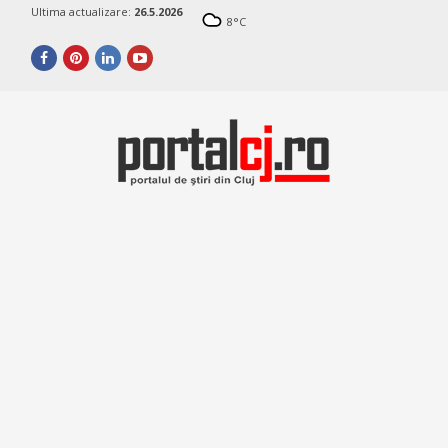
Ultima actualizare:
26.5.2026
8
°C