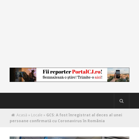
Acasă
»
Locale
»
GCS: A fost înregistrat al deces al unei
persoane confirmată cu Coronavirus în România