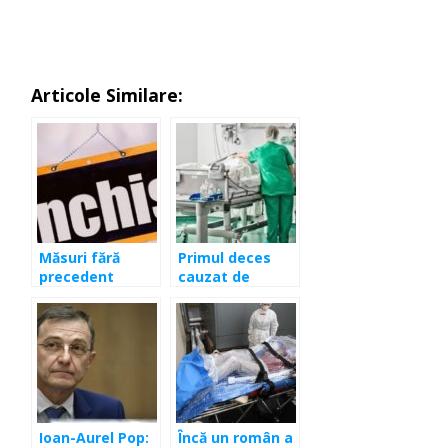
Articole Similare:
Măsuri fără
Primul deces
precedent
cauzat de
împotriva
coronavirus în
coronavirusului.
România!
Se închid
restaurantele,
se suspendă
toate zborurile
spre Spania,
românii să nu
Ioan-Aurel Pop:
Încă un român a
revină acasă