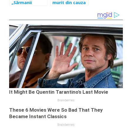
„Sărmanii
murit din cauza
medici eroi”.
conoravirusului.
Mesaj de
Trei decese
recunoștință
confirmate în
pentru medicii
România
români