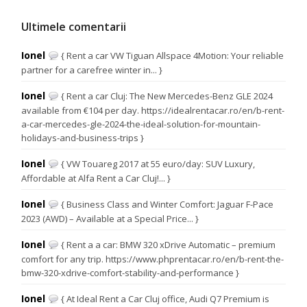
Ultimele comentarii
Ionel
{ Rent a car VW Tiguan Allspace 4Motion: Your reliable
partner for a carefree winter in... }
Ionel
{ Rent a car Cluj: The New Mercedes-Benz GLE 2024
available from €104 per day. https://idealrentacar.ro/en/b-rent-
a-car-mercedes-gle-2024-the-ideal-solution-for-mountain-
holidays-and-business-trips }
Ionel
{ VW Touareg 2017 at 55 euro/day: SUV Luxury,
Affordable at Alfa Rent a Car Cluj!... }
Ionel
{ Business Class and Winter Comfort: Jaguar F-Pace
2023 (AWD) – Available at a Special Price... }
Ionel
{ Rent a a car: BMW 320 xDrive Automatic – premium
comfort for any trip. https://www.phprentacar.ro/en/b-rent-the-
bmw-320-xdrive-comfort-stability-and-performance }
Ionel
{ At Ideal Rent a Car Cluj office, Audi Q7 Premium is