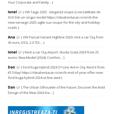
Your Corporate and Family... }
Ionel
{ VW Taigo 2025 - eleganță coupe și versatilitate de
SUV într-un singur model https://idealrentacar.ro/en/b-the-
new-vw-taigo-2025-agile-suv-coupe-for-the-city-and-holiday-
roads }
Ana
{ VW Passat Variant Highline 2020: rent a car Cluj from
43 euro, DSG, 2.0 TDI.... }
Ionel
{ Rent a car Cluj Airport: Skoda Scala 2024 from 25
euros. New Model (2024): Comfort,... }
Dan
{ Ford Kuga Hybrid 2024 ST-Line 4x4 in Cluj: Rent it from
€57/day! https://idealrentacar.ro/en/b-end-of-year-offer-new-
ford-kuga-hybrid-2024-st-line-awd }
Dan
{ The Urban Silhouette of the Future: Discover the Bold
Design of the New 2026 Kia... }