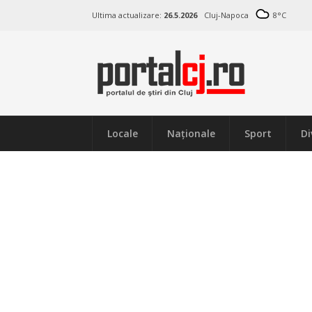
Ultima actualizare:
26.5.2026
Cluj-Napoca
8
°C
Locale
Naţionale
Sport
Di