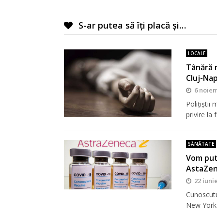
S-ar putea să îți placă și…
LOCALE
Tânără 
Cluj-Na
6 noiem
Polițiștii
privire la
SĂNĂTATE
Vom pute
AstaZen
22 iuni
Cunoscutu
New York l