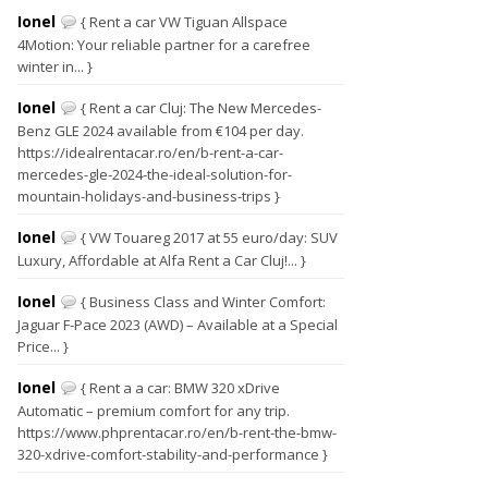
Ionel
{ Rent a car VW Tiguan Allspace
4Motion: Your reliable partner for a carefree
winter in... }
Ionel
{ Rent a car Cluj: The New Mercedes-
Benz GLE 2024 available from €104 per day.
https://idealrentacar.ro/en/b-rent-a-car-
mercedes-gle-2024-the-ideal-solution-for-
mountain-holidays-and-business-trips }
Ionel
{ VW Touareg 2017 at 55 euro/day: SUV
Luxury, Affordable at Alfa Rent a Car Cluj!... }
Ionel
{ Business Class and Winter Comfort:
Jaguar F-Pace 2023 (AWD) – Available at a Special
Price... }
Ionel
{ Rent a a car: BMW 320 xDrive
Automatic – premium comfort for any trip.
https://www.phprentacar.ro/en/b-rent-the-bmw-
320-xdrive-comfort-stability-and-performance }