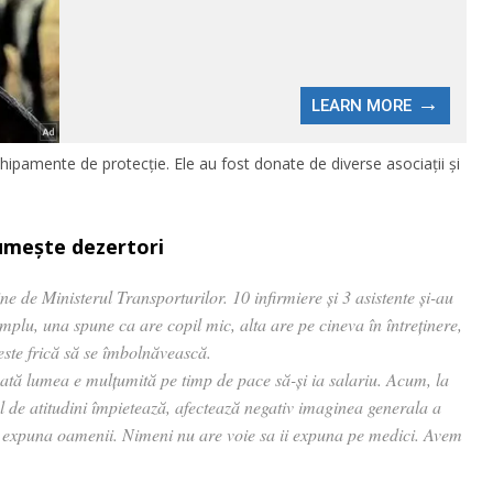
chipamente de protecție. Ele au fost donate de diverse asociații și
numește dezertori
e de Ministerul Transporturilor. 10 infirmiere și 3 asistente și-au
mplu, una spune ca are copil mic, alta are pe cineva în întreținere,
este frică să se îmbolnăvească.
toată lumea e mulțumită pe timp de pace să-și ia salariu. Acum, la
el de atitudini împietează, afectează negativ imaginea generala a
a expuna oamenii. Nimeni nu are voie sa ii expuna pe medici. Avem