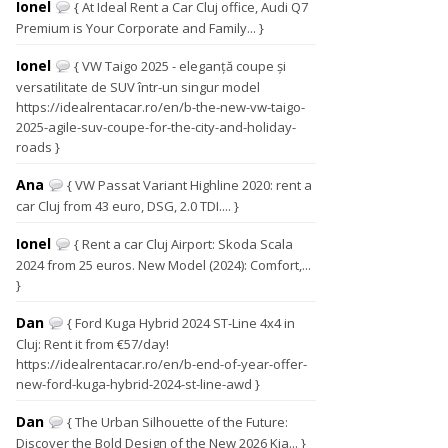
Ionel
{ At Ideal Rent a Car Cluj office, Audi Q7
Premium is Your Corporate and Family... }
Ionel
{ VW Taigo 2025 - eleganță coupe și
versatilitate de SUV într-un singur model
https://idealrentacar.ro/en/b-the-new-vw-taigo-
2025-agile-suv-coupe-for-the-city-and-holiday-
roads }
Ana
{ VW Passat Variant Highline 2020: rent a
car Cluj from 43 euro, DSG, 2.0 TDI.... }
Ionel
{ Rent a car Cluj Airport: Skoda Scala
2024 from 25 euros. New Model (2024): Comfort,...
}
Dan
{ Ford Kuga Hybrid 2024 ST-Line 4x4 in
Cluj: Rent it from €57/day!
https://idealrentacar.ro/en/b-end-of-year-offer-
new-ford-kuga-hybrid-2024-st-line-awd }
Dan
{ The Urban Silhouette of the Future:
Discover the Bold Design of the New 2026 Kia... }