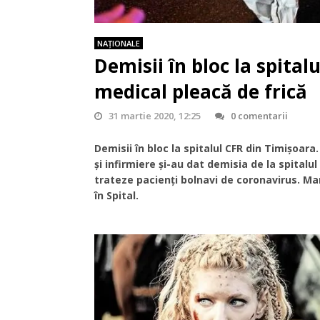
NAŢIONALE
Demisii în bloc la spital
medical pleacă de frică
31 martie 2020, 12:25
0 comentarii
Demisii în bloc la spitalul CFR din Timișoar
și infirmiere și-au dat demisia de la spital
trateze pacienți bolnavi de coronavirus. Ma
în Spital.