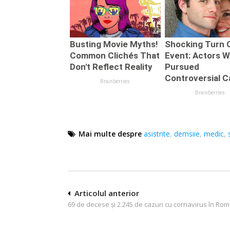
Mai multe despre
asistnte
,
demsiie
,
medic
,
Navigare
Articolul anterior
69 de decese și 2.245 de cazuri cu cornavirus în Ro
în
articole