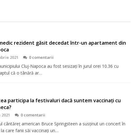
medic rezident găsit decedat într-un apartament din
poca
brie 2021
0 comentarii
 municipiului Cluj-Napoca au fost sesizați în jurul orei 10.36 cu
 faptul că o tânără ar…
a participa la festivaluri dacă suntem vaccinați cu
eca?
e 2021
0 comentarii
l cântăreț american Bruce Springsteen a susținut un concert în
a care fanii săi vaccinați un…