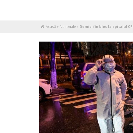
Acasă
»
Naţionale
»
Demisii în bloc la spitalul C