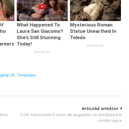
spital cfr
,
Timișoara
Articolul următor
mânia
E.ON: Intervențiile în teren ale angajaților se desfășoară în
condiții sigure