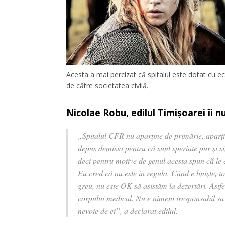
Acesta a mai percizat că spitalul este dotat cu e
de către societatea civilă.
Nicolae Robu, edilul Timișoarei îi 
„Spitalul CFR nu aparține de primărie, aparțin
depus demisia pentru că sunt speriate pur și si
deci pentru motive de genul acesta spun că le 
Eu cred că nu este în regula. Când e liniște, 
greu, nu este OK să asistăm la dezertări. Astf
corpului medical. Nu e nimeni iresponsabil s
nevoie de ei”, a declarat edilul.