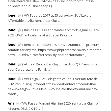
a-car-mercedes-gle-2024-the-ideal-solution-for-mountain-
holidays-and-business-trips }
Ionel
{ VW Touareg 2017 at 55 euro/day: SUV Luxury,
Affordable at Alfa Rent a Car Cluj!... }
Ionel
{ Business Class and Winter Comfort: Jaguar F-Pace
2023 (AWD) – Available at a Special Price... }
Ionel
{ Rent a a car: BMW 320 xDrive Automatic – premium
comfort for any trip. https://www.phprentacar.ro/en/b-rent-the-
bmw-320-xdrive-comfort-stability-and-performance }
Ionel
{ At Ideal Rent a Car Cluj office, Audi Q7 Premium is
Your Corporate and Family... }
Ionel
{ VW Taigo 2025 - eleganță coupe și versatilitate de
SUV într-un singur model https://idealrentacar.ro/en/b-the-
new-vw-taigo-2025-agile-suv-coupe-for-the-city-and-holiday-
roads }
Ana
{ VW Passat Variant Highline 2020: rent a car Cluj from
43 euro, DSG, 2.0 TDI.... }