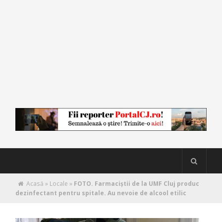
Acasă
»
Locale
»
FOTO. Farmaciștii de la UMF Cluj produc
dezinfectant pentru spitale. Au nevoie de alcool etilic