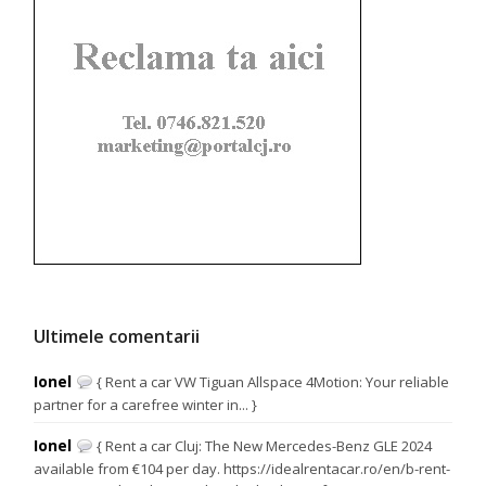
Ultimele comentarii
Ionel
{ Rent a car VW Tiguan Allspace 4Motion: Your reliable
partner for a carefree winter in... }
Ionel
{ Rent a car Cluj: The New Mercedes-Benz GLE 2024
available from €104 per day. https://idealrentacar.ro/en/b-rent-