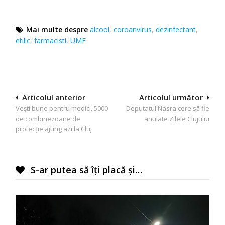
Mai multe despre
alcool
,
coroanvirus
,
dezinfectant
,
etilic
,
farmacisti
,
UMF
Navigare
Articolul anterior
Articolul următor
Vești bune pentru medici. 5000
Deputatul Nasra cere să fie
în
de combinezoane de
anulate Zilele Clujului
articole
protecție ajung azi la Cluj
S-ar putea să îți placă și…