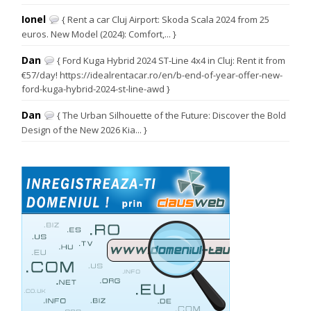
Ionel
{ Rent a car Cluj Airport: Skoda Scala 2024 from 25
euros. New Model (2024): Comfort,... }
Dan
{ Ford Kuga Hybrid 2024 ST-Line 4x4 in Cluj: Rent it from
€57/day! https://idealrentacar.ro/en/b-end-of-year-offer-new-
ford-kuga-hybrid-2024-st-line-awd }
Dan
{ The Urban Silhouette of the Future: Discover the Bold
Design of the New 2026 Kia... }