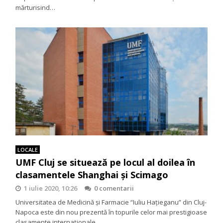
mărturisind…
LOCALE
UMF Cluj se situează pe locul al doilea în
clasamentele Shanghai și Scimago
1 iulie 2020, 10:26
0 comentarii
Universitatea de Medicină și Farmacie “Iuliu Hațieganu” din Cluj-
Napoca este din nou prezentă în topurile celor mai prestigioase
clasamente internaționale…