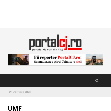
Acasă
»
UMF
UMF