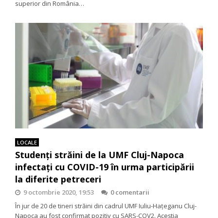
superior din România…
LOCALE
Studenți străini de la UMF Cluj-Napoca
infectați cu COVID-19 în urma participării
la diferite petreceri
9 octombrie 2020, 19:53
0 comentarii
În jur de 20 de tineri străini din cadrul UMF Iuliu-Hațeganu Cluj-
Napoca au fost confirmat pozitiv cu SARS-COV2. Aceștia