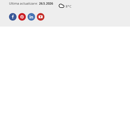
Ultima actualizare:
26.5.2026
8
°C