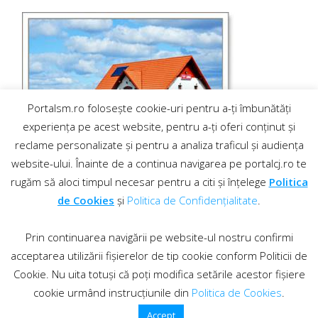
Portalsm.ro folosește cookie-uri pentru a-ți îmbunătăți
experiența pe acest website, pentru a-ți oferi conținut și
reclame personalizate și pentru a analiza traficul și audiența
website-ului. Înainte de a continua navigarea pe portalcj.ro te
rugăm să aloci timpul necesar pentru a citi și înțelege
Politica
de Cookies
și
Politica de Confidențialitate
.
Prin continuarea navigării pe website-ul nostru confirmi
acceptarea utilizării fișierelor de tip cookie conform Politicii de
Cookie. Nu uita totuși că poți modifica setările acestor fișiere
cookie urmând instrucțiunile din
Politica de Cookies
.
Contact
·
Regulament comentarii
© 2019 PortalCJ.ro. Toate drepturile sunt rezervate.
Accept