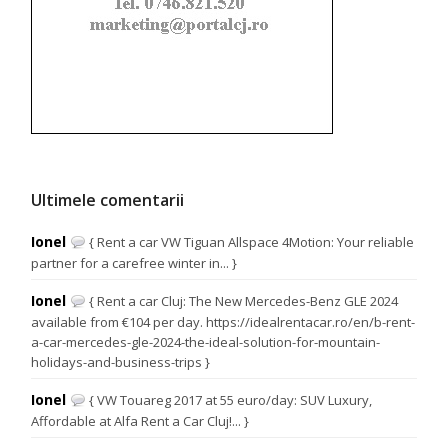
Ultimele comentarii
Ionel
{ Rent a car VW Tiguan Allspace 4Motion: Your reliable
partner for a carefree winter in... }
Ionel
{ Rent a car Cluj: The New Mercedes-Benz GLE 2024
available from €104 per day. https://idealrentacar.ro/en/b-rent-
a-car-mercedes-gle-2024-the-ideal-solution-for-mountain-
holidays-and-business-trips }
Ionel
{ VW Touareg 2017 at 55 euro/day: SUV Luxury,
Affordable at Alfa Rent a Car Cluj!... }