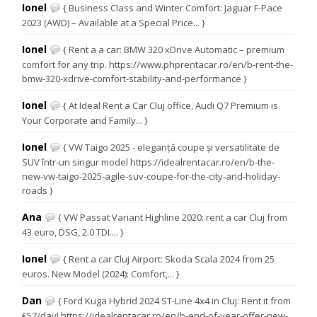
Ionel
{ Business Class and Winter Comfort: Jaguar F-Pace
2023 (AWD) – Available at a Special Price... }
Ionel
{ Rent a a car: BMW 320 xDrive Automatic – premium
comfort for any trip. https://www.phprentacar.ro/en/b-rent-the-
bmw-320-xdrive-comfort-stability-and-performance }
Ionel
{ At Ideal Rent a Car Cluj office, Audi Q7 Premium is
Your Corporate and Family... }
Ionel
{ VW Taigo 2025 - eleganță coupe și versatilitate de
SUV într-un singur model https://idealrentacar.ro/en/b-the-
new-vw-taigo-2025-agile-suv-coupe-for-the-city-and-holiday-
roads }
Ana
{ VW Passat Variant Highline 2020: rent a car Cluj from
43 euro, DSG, 2.0 TDI.... }
Ionel
{ Rent a car Cluj Airport: Skoda Scala 2024 from 25
euros. New Model (2024): Comfort,... }
Dan
{ Ford Kuga Hybrid 2024 ST-Line 4x4 in Cluj: Rent it from
€57/day! https://idealrentacar.ro/en/b-end-of-year-offer-new-