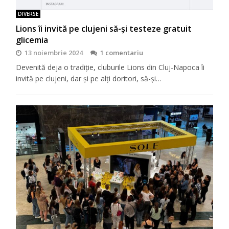
DIVERSE
Lions îi invită pe clujeni să-şi testeze gratuit
glicemia
13 noiembrie 2024
1 comentariu
Devenită deja o tradiţie, cluburile Lions din Cluj-Napoca îi
invită pe clujeni, dar şi pe alţi doritori, să-şi…