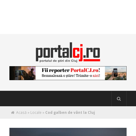
Acasă
»
Locale
»
Cod galben de vânt la Cluj