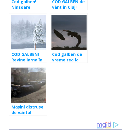
Cod galben!
COD GALBEN de
Ninsoare
vânt în Cluj!
viscolită şi vânt
Rafale de
de peste 80
60km/oră
km/h în zona de
munte
COD GALBEN!
Cod galben de
Revine iarna în
vreme rea la
Cluj. Ninsori şi
Cluj
vânt de 100
km/h
Mașini distruse
de vântul
puternic la Cluj