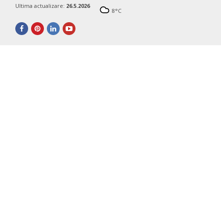
Ultima actualizare:
26.5.2026
8
°C