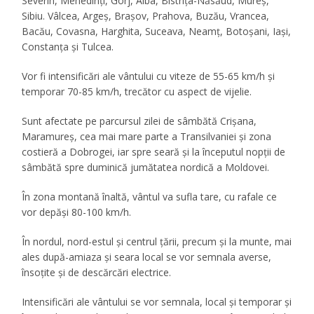
Severin, Mehedinţi, Gorj, Alba, Bistriţa-Năsăud, Mureş,
Sibiu. Vâlcea, Argeş, Braşov, Prahova, Buzău, Vrancea,
Bacău, Covasna, Harghita, Suceava, Neamţ, Botoşani, Iaşi,
Constanţa şi Tulcea.
Vor fi intensificări ale vântului cu viteze de 55-65 km/h şi
temporar 70-85 km/h, trecător cu aspect de vijelie.
Sunt afectate pe parcursul zilei de sâmbătă Crişana,
Maramureş, cea mai mare parte a Transilvaniei şi zona
costieră a Dobrogei, iar spre seară şi la începutul nopţii de
sâmbătă spre duminică jumătatea nordică a Moldovei.
În zona montană înaltă, vântul va sufla tare, cu rafale ce
vor depăşi 80-100 km/h.
În nordul, nord-estul şi centrul ţării, precum şi la munte, mai
ales după-amiaza şi seara local se vor semnala averse,
însoţite şi de descărcări electrice.
Intensificări ale vântului se vor semnala, local şi temporar şi