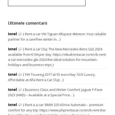
Ultimele comentarii
Ionel
{ Rent a car VW Tiguan Allspace 4Motion: Your reliable
partner for a carefree winter in... }
Ionel
{ Rent a car Cluj: The New Mercedes-Benz GLE 2024
available from €104 per day. https://idealrentacar.ro/en/b-rent-
a-car-mercedes-gle-2024-the-ideal-solution-for-mountain-
holidays-and-business-trips }
Ionel
{ VW Touareg 2017 at 55 euro/day: SUV Luxury,
Affordable at Alfa Rent a Car Cluj!... }
Ionel
{ Business Class and Winter Comfort: Jaguar F-Pace
2023 (AWD) – Available at a Special Price... }
Ionel
{ Rent a a car: BMW 320 xDrive Automatic – premium
comfort for any trip. https://www.phprentacar.ro/en/b-rent-the-