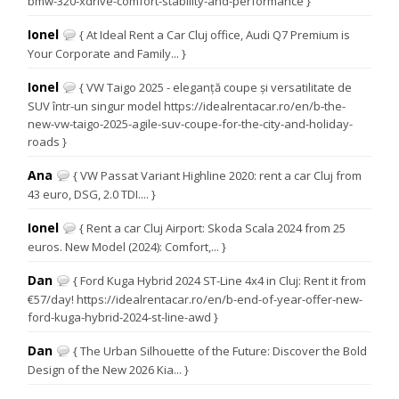
bmw-320-xdrive-comfort-stability-and-performance }
Ionel
{ At Ideal Rent a Car Cluj office, Audi Q7 Premium is
Your Corporate and Family... }
Ionel
{ VW Taigo 2025 - eleganță coupe și versatilitate de
SUV într-un singur model https://idealrentacar.ro/en/b-the-
new-vw-taigo-2025-agile-suv-coupe-for-the-city-and-holiday-
roads }
Ana
{ VW Passat Variant Highline 2020: rent a car Cluj from
43 euro, DSG, 2.0 TDI.... }
Ionel
{ Rent a car Cluj Airport: Skoda Scala 2024 from 25
euros. New Model (2024): Comfort,... }
Dan
{ Ford Kuga Hybrid 2024 ST-Line 4x4 in Cluj: Rent it from
€57/day! https://idealrentacar.ro/en/b-end-of-year-offer-new-
ford-kuga-hybrid-2024-st-line-awd }
Dan
{ The Urban Silhouette of the Future: Discover the Bold
Design of the New 2026 Kia... }