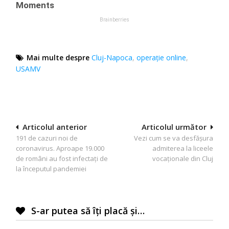
Mai multe despre
Cluj-Napoca
,
operație online
,
USAMV
Navigare
Articolul anterior
Articolul următor
191 de cazuri noi de
Vezi cum se va desfășura
în
coronavirus. Aproape 19.000
admiterea la liceele
articole
de români au fost infectați de
vocaționale din Cluj
la începutul pandemiei
S-ar putea să îți placă și…