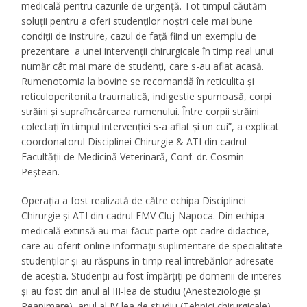
medicală pentru cazurile de urgență. Tot timpul căutăm
soluții pentru a oferi studenților noștri cele mai bune
condiții de instruire, cazul de față fiind un exemplu de
prezentare a unei intervenții chirurgicale în timp real unui
număr cât mai mare de studenți, care s-au aflat acasă.
Rumenotomia la bovine se recomandă în reticulita și
reticuloperitonita traumatică, indigestie spumoasă, corpi
străini și supraîncărcarea rumenului. Între corpii străini
colectați în timpul intervenției s-a aflat și un cui”, a explicat
coordonatorul Disciplinei Chirurgie & ATI din cadrul
Facultății de Medicină Veterinară, Conf. dr. Cosmin
Peștean.
Operația a fost realizată de către echipa Disciplinei
Chirurgie și ATI din cadrul FMV Cluj-Napoca. Din echipa
medicală extinsă au mai făcut parte opt cadre didactice,
care au oferit online informații suplimentare de specialitate
studenților și au răspuns în timp real întrebărilor adresate
de aceștia. Studenții au fost împărțiți pe domenii de interes
și au fost din anul al III-lea de studiu (Anesteziologie și
Reanimare), anul al IV-lea de studiu (Tehnici chirurgicale),