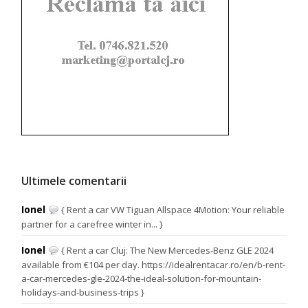
Ultimele comentarii
Ionel
{ Rent a car VW Tiguan Allspace 4Motion: Your reliable
partner for a carefree winter in... }
Ionel
{ Rent a car Cluj: The New Mercedes-Benz GLE 2024
available from €104 per day. https://idealrentacar.ro/en/b-rent-
a-car-mercedes-gle-2024-the-ideal-solution-for-mountain-
holidays-and-business-trips }