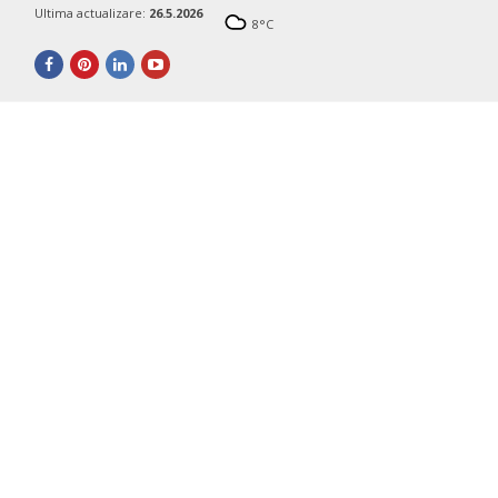
Ultima actualizare:
26.5.2026
8
°C