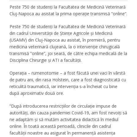
Peste 750 de studenți la Facultatea de Medicină Veterinară
Cluj-Napoca au asistat la prima operație transmisă ”online”.
Peste 750 de studenți la Facultatea de Medicină Veterinară
din cadrul Universității de Științe Agricole și Medicină
(USAMV) din Cluj-Napoca au asistat, în premieră, pentru
medicina veterinară clujeană, la o intervenție chirugicală
transmisă ”online”, joi seară, de către echipa medicală de la
Disciplina Chirurgie și ATI a facultății.
Operația – rumenotomie – a fost făcută unei vaci în vârstă
de patru ani, din rasa Holstein, care a fost diagnosticată cu
reticulită traumatică, iar intervenția s-a încheiat cu bine
după aproximativ două ore.
”După introducerea restricțiilor de circulație impuse de
autorități, din cauza pandemiei Covid-19, am fost nevoiți să
ne adaptăm și să mutăm activitatea didactică în mediul
online. În toată această perioadă, clinicile din cadrul
facultății noastre au asigurat în permanență asistența