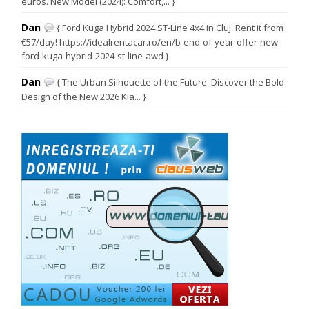
euros. New Model (2024): Comfort,... }
Dan
{ Ford Kuga Hybrid 2024 ST-Line 4x4 in Cluj: Rent it from
€57/day! https://idealrentacar.ro/en/b-end-of-year-offer-new-
ford-kuga-hybrid-2024-st-line-awd }
Dan
{ The Urban Silhouette of the Future: Discover the Bold
Design of the New 2026 Kia... }