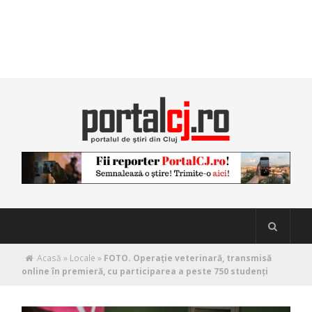
Acasă
»
Locale
»
FOTO. Operație veterinară, transmisă
online în premieră, cu participarea a peste 750 studenți