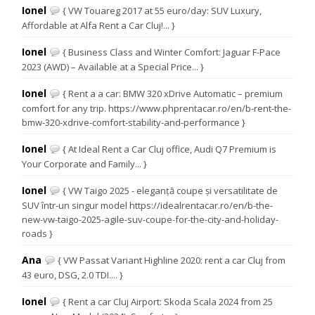
Ionel
{ VW Touareg 2017 at 55 euro/day: SUV Luxury,
Affordable at Alfa Rent a Car Cluj!... }
Ionel
{ Business Class and Winter Comfort: Jaguar F-Pace
2023 (AWD) – Available at a Special Price... }
Ionel
{ Rent a a car: BMW 320 xDrive Automatic – premium
comfort for any trip. https://www.phprentacar.ro/en/b-rent-the-
bmw-320-xdrive-comfort-stability-and-performance }
Ionel
{ At Ideal Rent a Car Cluj office, Audi Q7 Premium is
Your Corporate and Family... }
Ionel
{ VW Taigo 2025 - eleganță coupe și versatilitate de
SUV într-un singur model https://idealrentacar.ro/en/b-the-
new-vw-taigo-2025-agile-suv-coupe-for-the-city-and-holiday-
roads }
Ana
{ VW Passat Variant Highline 2020: rent a car Cluj from
43 euro, DSG, 2.0 TDI.... }
Ionel
{ Rent a car Cluj Airport: Skoda Scala 2024 from 25