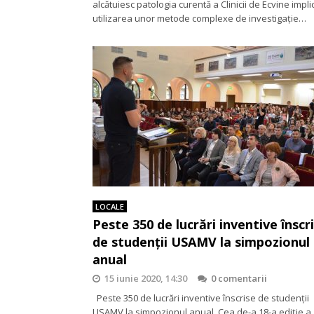
alcătuiesc patologia curentă a Clinicii de Ecvine impli
utilizarea unor metode complexe de investigație…
LOCALE
Peste 350 de lucrări inventive înscr
de studenții USAMV la simpozionul
anual
15 iunie 2020, 14:30
0 comentarii
Peste 350 de lucrări inventive înscrise de studenții
USAMV la simpozionul anual. Cea de-a 18-a ediție a