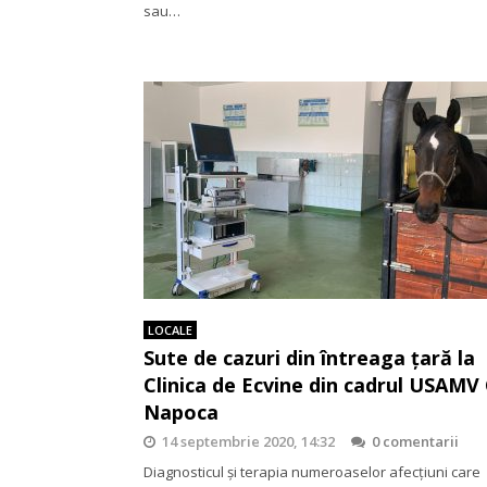
sau…
LOCALE
Sute de cazuri din întreaga țară la
Clinica de Ecvine din cadrul USAMV 
Napoca
14 septembrie 2020, 14:32
0 comentarii
Diagnosticul și terapia numeroaselor afecțiuni care