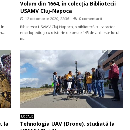
Volum din 1664, în colecția Bibliotecii
USAMV Cluj-Napoca
12 octombrie 2020, 22:36
0 comentarii
 în
Biblioteca USAMV Cluj-Napoca, o bibliotecă cu caracter
Din…
enciclopedic şi cu o istorie de peste 145 de ani, este locul
în…
LOCALE
, la
Tehnologia UAV (Drone), studiată la