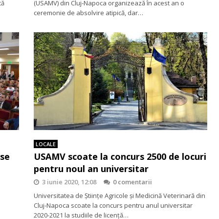
că
(USAMV) din Cluj-Napoca organizează în acest an o
ceremonie de absolvire atipică, dar…
LOCALE
ise
USAMV scoate la concurs 2500 de locuri
pentru noul an universitar
3 iunie 2020, 12:08
0 comentarii
Universitatea de Ştiinţe Agricole şi Medicină Veterinară din
Cluj-Napoca scoate la concurs pentru anul universitar
2020-2021 la studiile de licenţă…