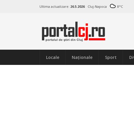
Ultima actualizare:
26.5.2026
Cluj-Napoca
8
°C
Locale
Naţionale
Sport
Di