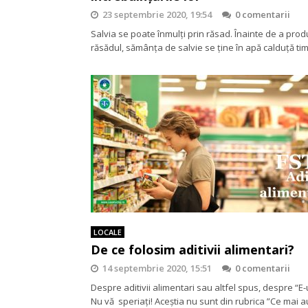
23 septembrie 2020, 19:54
0 comentarii
Salvia se poate înmulţi prin răsad. Înainte de a pro
răsădul, sămânţa de salvie se ţine în apă calduţă t
LOCALE
De ce folosim aditivii alimentari?
14 septembrie 2020, 15:51
0 comentarii
Despre aditivii alimentari sau altfel spus, despre “E-u
Nu vă speriați! Aceștia nu sunt din rubrica ”Ce mai 