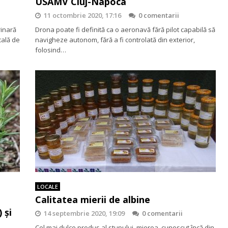
USAMV Cluj-Napoca
11 octombrie 2020, 17:16
0 comentarii
rinară
Drona poate fi definită ca o aeronavă fără pilot capabilă să
cală de
navigheze autonom, fără a fi controlată din exterior,
folosind…
LOCALE
Calitatea mierii de albine
 și
14 septembrie 2020, 19:09
0 comentarii
Cel mai dulce produs al stupului, mierea, cunoscut încă din