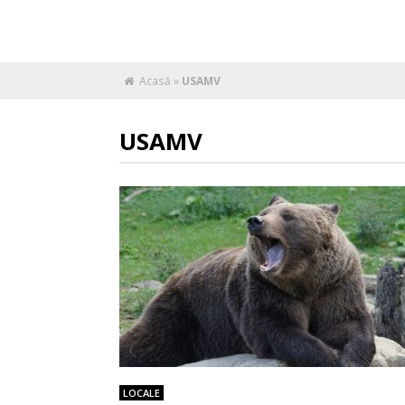
Acasă
»
USAMV
USAMV
LOCALE