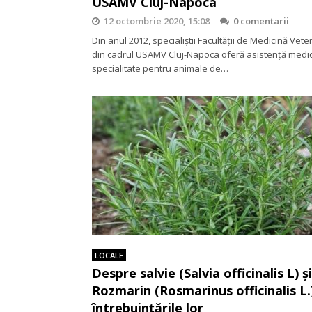
USAMV Cluj-Napoca
12 octombrie 2020, 15:08
0 comentarii
Din anul 2012, specialiștii Facultății de Medicină Vete
din cadrul USAMV Cluj-Napoca oferă asistență medi
specialitate pentru animale de…
LOCALE
Despre salvie (Salvia officinalis L) şi
Rozmarin (Rosmarinus officinalis L.)
întrebuințările lor