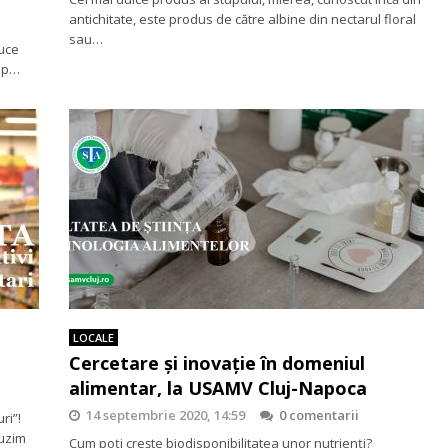
antichitate, este produs de către albine din nectarul floral
sau…
duce
imp…
LOCALE
Cercetare și inovație în domeniul
alimentar, la USAMV Cluj-Napoca
14 septembrie 2020, 14:59
0 comentarii
ri”!
auzim
Cum poți crește biodisponibilitatea unor nutrienți?