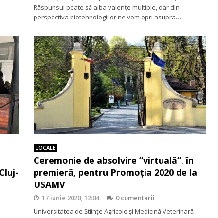
Răspunsul poate să aiba valențe multiple, dar din
perspectiva biotehnologiilor ne vom opri asupra…
LOCALE
Ceremonie de absolvire ”virtuală”, în
Cluj-
premieră, pentru Promoția 2020 de la
USAMV
17 iunie 2020, 12:04
0 comentarii
Universitatea de Științe Agricole și Medicină Veterinară