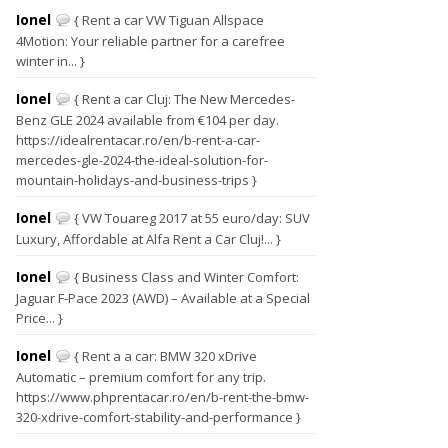
Ionel
{ Rent a car VW Tiguan Allspace
4Motion: Your reliable partner for a carefree
winter in... }
Ionel
{ Rent a car Cluj: The New Mercedes-
Benz GLE 2024 available from €104 per day.
https://idealrentacar.ro/en/b-rent-a-car-
mercedes-gle-2024-the-ideal-solution-for-
mountain-holidays-and-business-trips }
Ionel
{ VW Touareg 2017 at 55 euro/day: SUV
Luxury, Affordable at Alfa Rent a Car Cluj!... }
Ionel
{ Business Class and Winter Comfort:
Jaguar F-Pace 2023 (AWD) – Available at a Special
Price... }
Ionel
{ Rent a a car: BMW 320 xDrive
Automatic – premium comfort for any trip.
https://www.phprentacar.ro/en/b-rent-the-bmw-
320-xdrive-comfort-stability-and-performance }