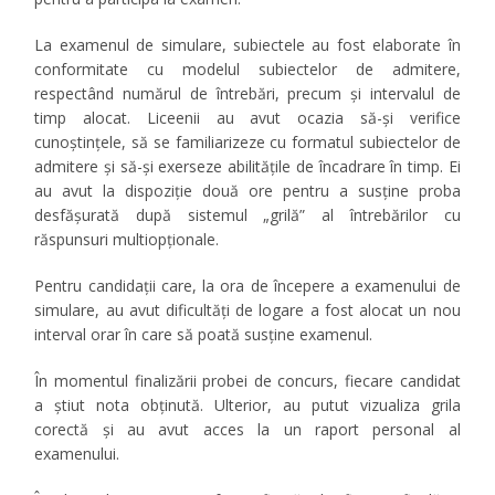
La examenul de simulare, subiectele au fost elaborate în
conformitate cu modelul subiectelor de admitere,
respectând numărul de întrebări, precum și intervalul de
timp alocat.
Liceenii au avut ocazia să-și verifice
cunoștințele, să se familiarizeze cu formatul subiectelor de
admitere și să-și exerseze abilitățile de încadrare în timp. Ei
au avut la dispoziţie două ore pentru a susţine proba
desfăşurată după sistemul „grilă” al întrebărilor cu
răspunsuri multiopționale.
Pentru candidații care, la ora de începere a examenului de
simulare, au avut dificultăți de logare a fost alocat un nou
interval orar în care să poată susține examenul.
În momentul finalizării probei de concurs, fiecare candidat
a știut nota obținută. Ulterior, au putut vizualiza grila
corectă și au avut acces la un raport personal al
examenului.