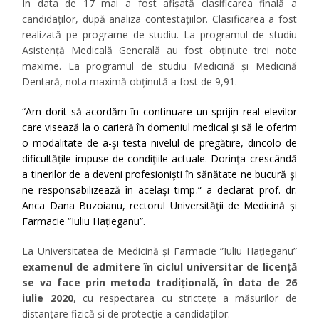
În data de 17 mai a fost afișată clasificarea finală a
candidaților, după analiza contestațiilor. Clasificarea a fost
realizată pe programe de studiu. La programul de studiu
Asistență Medicală Generală au fost obținute trei note
maxime. La programul de studiu Medicină și Medicină
Dentară, nota maximă obținută a fost de 9,91.
“
Am dorit să acordăm în continuare un sprijin real elevilor
care visează la o carieră în domeniul medical şi să le oferim
o modalitate de a-şi testa nivelul de pregătire, dincolo de
dificult
ăţ
ile impuse de condiţiile actuale. Dorinţa crescândă
a tinerilor de a deveni profesionişti în sănătate ne bucură şi
ne responsabilizează în acelaşi timp
.“ a declarat prof. dr.
Anca Dana Buzoianu, rectorul Universităţii de Medicină și
Farmacie “Iuliu Hațieganu”.
La Universitatea de Medicină și Farmacie ”Iuliu Hațieganu”
examenul de admitere în ciclul universitar de licență
se va face prin metoda tradițională, în data de 26
iulie 2020
, cu respectarea cu strictețe a măsurilor de
distanțare fizică și de protecție a candidaților.