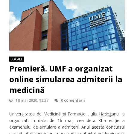
LOCALE
Premieră. UMF a organizat
online simularea admiterii la
medicină
18 mai 2020, 12:37
0 comentarii
Universitatea de Medicină și Farmacie „Iuliu Hațieganu” a
organizat, în data de 16 mai, cea de-a XI-a ediţie a
examenului de simulare a admiterii. Anul acesta concursul
s-a adaptat cerinţelor impuse de contextul epidemiologic