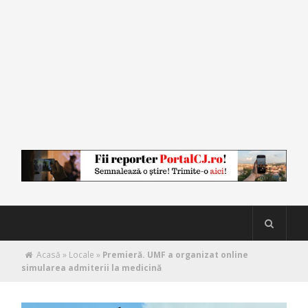
Acasă
»
Locale
»
Premieră. UMF a organizat online
simularea admiterii la medicină