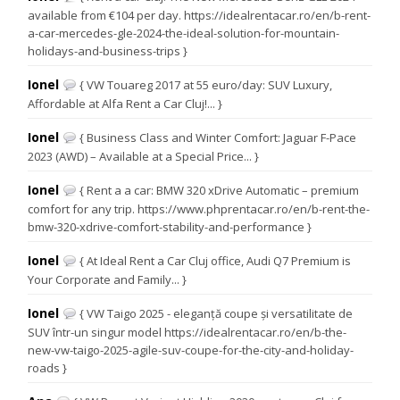
available from €104 per day. https://idealrentacar.ro/en/b-rent-
a-car-mercedes-gle-2024-the-ideal-solution-for-mountain-
holidays-and-business-trips }
Ionel
{ VW Touareg 2017 at 55 euro/day: SUV Luxury,
Affordable at Alfa Rent a Car Cluj!... }
Ionel
{ Business Class and Winter Comfort: Jaguar F-Pace
2023 (AWD) – Available at a Special Price... }
Ionel
{ Rent a a car: BMW 320 xDrive Automatic – premium
comfort for any trip. https://www.phprentacar.ro/en/b-rent-the-
bmw-320-xdrive-comfort-stability-and-performance }
Ionel
{ At Ideal Rent a Car Cluj office, Audi Q7 Premium is
Your Corporate and Family... }
Ionel
{ VW Taigo 2025 - eleganță coupe și versatilitate de
SUV într-un singur model https://idealrentacar.ro/en/b-the-
new-vw-taigo-2025-agile-suv-coupe-for-the-city-and-holiday-
roads }