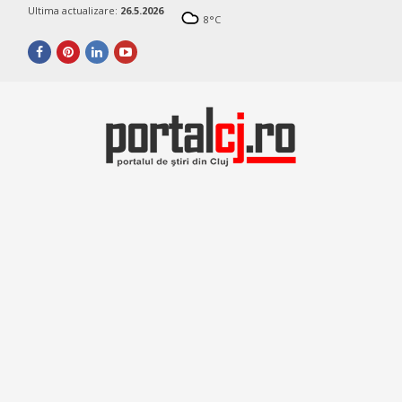
Ultima actualizare:
26.5.2026
8
°C