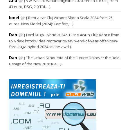
Ana
{ VW Passat Variant Highline 2020: rent a car Cluj from
43 euro, DSG, 2.0 TDI.... }
Ionel
{ Rent a car Cluj Airport: Skoda Scala 2024 from 25
euros. New Model (2024): Comfort,... }
Dan
{ Ford Kuga Hybrid 2024 ST-Line 4x4 in Cluj: Rent it from
€57/day! https://idealrentacar.ro/en/b-end-of-year-offer-new-
ford-kuga-hybrid-2024-st-line-awd }
Dan
{ The Urban Silhouette of the Future: Discover the Bold
Design of the New 2026 Kia... }