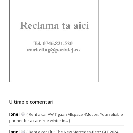
Ultimele comentarii
Ionel
{ Rent a car VW Tiguan Allspace 4Motion: Your reliable
partner for a carefree winter in... }
Ionel
{ Rent a car Cluj: The New Mercedes-Benz GLE 2024