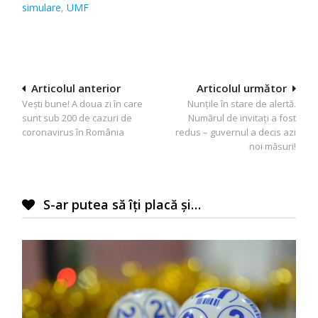
simulare
,
UMF
Navigare
Articolul anterior
Articolul următor
Vești bune! A doua zi în care
Nunțile în stare de alertă.
în
sunt sub 200 de cazuri de
Numărul de invitați a fost
articole
coronavirus în România
redus – guvernul a decis azi
noi măsuri!
S-ar putea să îți placă și…