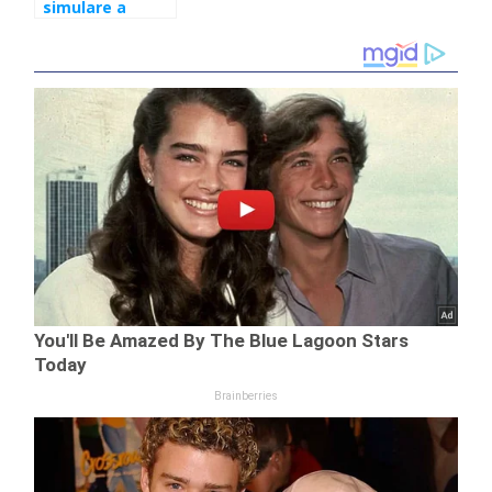
simulare a
admiterii la UMF
se va desfăşura
online