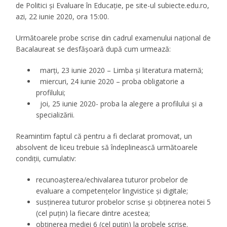
de Politici și Evaluare în Educație, pe site-ul subiecte.edu.ro,
azi, 22 iunie 2020, ora 15:00.
Următoarele probe scrise din cadrul examenului național de
Bacalaureat se desfășoară după cum urmează:
marți, 23 iunie 2020 – Limba și literatura maternă;
miercuri, 24 iunie 2020 – proba obligatorie a
profilului;
joi, 25 iunie 2020- proba la alegere a profilului și a
specializării.
Reamintim faptul că pentru a fi declarat promovat, un
absolvent de liceu trebuie să îndeplinească următoarele
condiții, cumulativ:
recunoașterea/echivalarea tuturor probelor de
evaluare a competențelor lingvistice și digitale;
susținerea tuturor probelor scrise și obținerea notei 5
(cel puțin) la fiecare dintre acestea;
obținerea mediei 6 (cel puțin) la probele scrise.