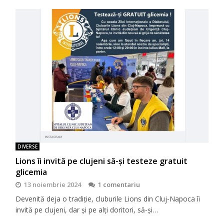
DIVERSE
Lions îi invită pe clujeni să-şi testeze gratuit
glicemia
13 noiembrie 2024
1 comentariu
Devenită deja o tradiţie, cluburile Lions din Cluj-Napoca îi
invită pe clujeni, dar şi pe alţi doritori, să-şi…