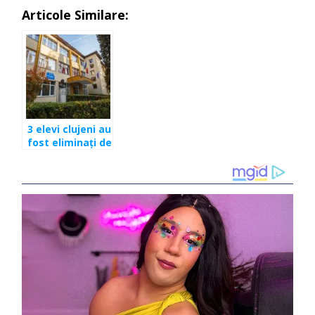
Articole Similare:
3 elevi clujeni au
fost eliminați de
la BAC. Au
încercat să
copieze