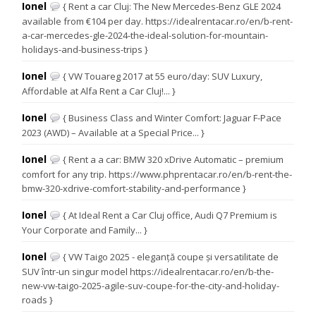
Ionel
{ Rent a car Cluj: The New Mercedes-Benz GLE 2024
available from €104 per day. https://idealrentacar.ro/en/b-rent-
a-car-mercedes-gle-2024-the-ideal-solution-for-mountain-
holidays-and-business-trips }
Ionel
{ VW Touareg 2017 at 55 euro/day: SUV Luxury,
Affordable at Alfa Rent a Car Cluj!... }
Ionel
{ Business Class and Winter Comfort: Jaguar F-Pace
2023 (AWD) – Available at a Special Price... }
Ionel
{ Rent a a car: BMW 320 xDrive Automatic – premium
comfort for any trip. https://www.phprentacar.ro/en/b-rent-the-
bmw-320-xdrive-comfort-stability-and-performance }
Ionel
{ At Ideal Rent a Car Cluj office, Audi Q7 Premium is
Your Corporate and Family... }
Ionel
{ VW Taigo 2025 - eleganță coupe și versatilitate de
SUV într-un singur model https://idealrentacar.ro/en/b-the-
new-vw-taigo-2025-agile-suv-coupe-for-the-city-and-holiday-
roads }