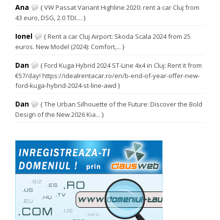
Ana
{ VW Passat Variant Highline 2020: rent a car Cluj from
43 euro, DSG, 2.0 TDI.... }
Ionel
{ Rent a car Cluj Airport: Skoda Scala 2024 from 25
euros. New Model (2024): Comfort,... }
Dan
{ Ford Kuga Hybrid 2024 ST-Line 4x4 in Cluj: Rent it from
€57/day! https://idealrentacar.ro/en/b-end-of-year-offer-new-
ford-kuga-hybrid-2024-st-line-awd }
Dan
{ The Urban Silhouette of the Future: Discover the Bold
Design of the New 2026 Kia... }