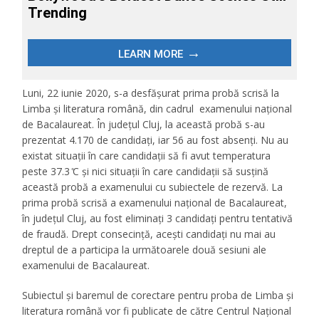
Luni, 22 iunie 2020, s-a desfășurat prima probă scrisă la
Limba și literatura română, din cadrul examenului național
de Bacalaureat. În județul Cluj, la această probă s-au
prezentat 4.170 de candidați, iar 56 au fost absenți. Nu au
existat situații în care candidații să fi avut temperatura
peste 37.3 ̊C și nici situații în care candidații să susțină
această probă a examenului cu subiectele de rezervă. La
prima probă scrisă a examenului național de Bacalaureat,
în județul Cluj, au fost eliminați 3 candidați pentru tentativă
de fraudă. Drept consecință, acești candidați nu mai au
dreptul de a participa la următoarele două sesiuni ale
examenului de Bacalaureat.
Subiectul și baremul de corectare pentru proba de Limba și
literatura română vor fi publicate de către Centrul Național