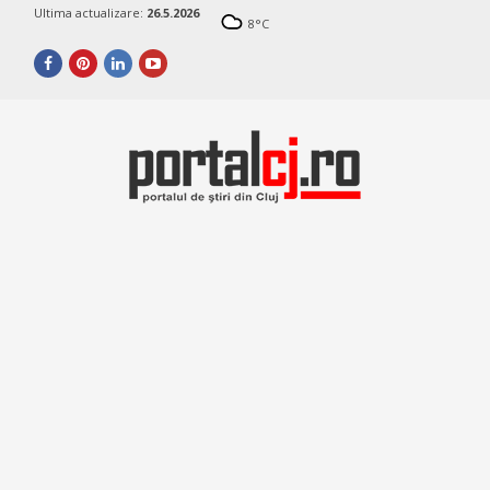
Ultima actualizare:
26.5.2026
8
°C