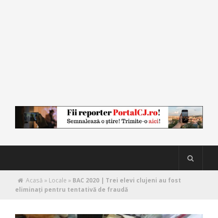
Acasă
»
Locale
»
BAC 2020 | Trei elevi clujeni au fost
eliminați pentru tentativă de fraudă