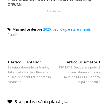
Mai multe despre
2020
,
bac
,
Cluj
,
elevi
,
eliminați
,
fraudă
Navigare
Articolul anterior
Articolul următor
Se reiau zborurile cu Franța,
INVITAȚIE. Dezbatere publică
în
Italia și alte trei țări. Românii
online: starea socială a
articole
nu mai sunt obligați să stea în
municipiului Cluj-Napoca,
carantină
după pandemie
S-ar putea să îți placă și…