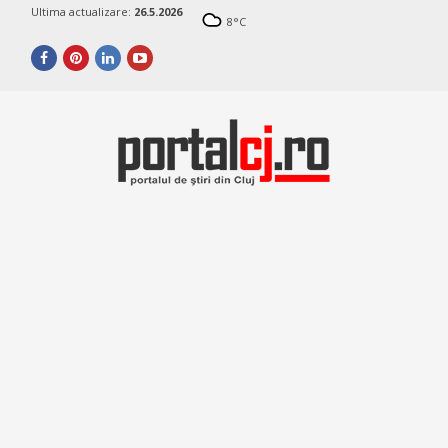
Ultima actualizare:
26.5.2026
8
°C