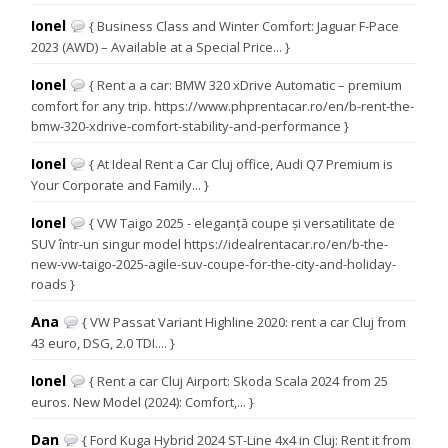
Ionel
{ Business Class and Winter Comfort: Jaguar F-Pace
2023 (AWD) – Available at a Special Price... }
Ionel
{ Rent a a car: BMW 320 xDrive Automatic – premium
comfort for any trip. https://www.phprentacar.ro/en/b-rent-the-
bmw-320-xdrive-comfort-stability-and-performance }
Ionel
{ At Ideal Rent a Car Cluj office, Audi Q7 Premium is
Your Corporate and Family... }
Ionel
{ VW Taigo 2025 - eleganță coupe și versatilitate de
SUV într-un singur model https://idealrentacar.ro/en/b-the-
new-vw-taigo-2025-agile-suv-coupe-for-the-city-and-holiday-
roads }
Ana
{ VW Passat Variant Highline 2020: rent a car Cluj from
43 euro, DSG, 2.0 TDI.... }
Ionel
{ Rent a car Cluj Airport: Skoda Scala 2024 from 25
euros. New Model (2024): Comfort,... }
Dan
{ Ford Kuga Hybrid 2024 ST-Line 4x4 in Cluj: Rent it from