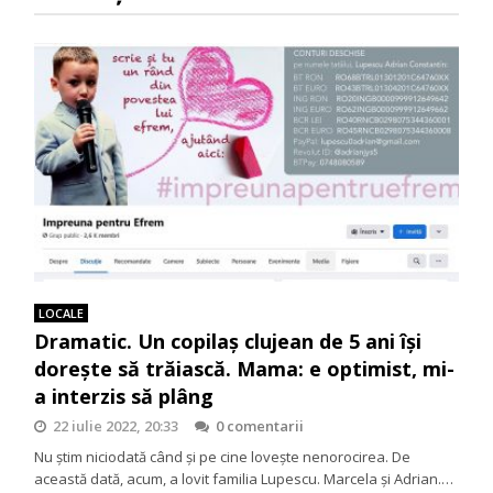
LOCALE
Dramatic. Un copilaş clujean de 5 ani îşi
doreşte să trăiască. Mama: e optimist, mi-
a interzis să plâng
22 iulie 2022, 20:33
0 comentarii
Nu ştim niciodată când şi pe cine loveşte nenorocirea. De
această dată, acum, a lovit familia Lupescu. Marcela şi Adrian.…