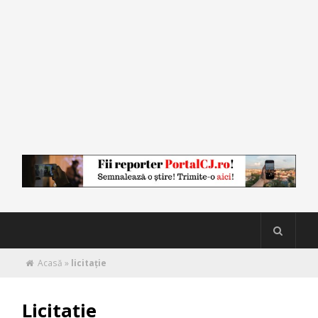
Acasă
»
licitație
Licitație