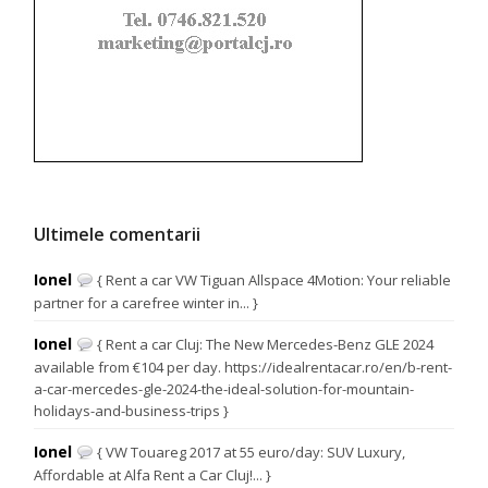
Ultimele comentarii
Ionel
{ Rent a car VW Tiguan Allspace 4Motion: Your reliable
partner for a carefree winter in... }
Ionel
{ Rent a car Cluj: The New Mercedes-Benz GLE 2024
available from €104 per day. https://idealrentacar.ro/en/b-rent-
a-car-mercedes-gle-2024-the-ideal-solution-for-mountain-
holidays-and-business-trips }
Ionel
{ VW Touareg 2017 at 55 euro/day: SUV Luxury,
Affordable at Alfa Rent a Car Cluj!... }