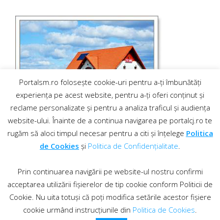
Portalsm.ro folosește cookie-uri pentru a-ți îmbunătăți
experiența pe acest website, pentru a-ți oferi conținut și
reclame personalizate și pentru a analiza traficul și audiența
website-ului. Înainte de a continua navigarea pe portalcj.ro te
rugăm să aloci timpul necesar pentru a citi și înțelege
Politica
de Cookies
și
Politica de Confidențialitate
.
Prin continuarea navigării pe website-ul nostru confirmi
acceptarea utilizării fișierelor de tip cookie conform Politicii de
Cookie. Nu uita totuși că poți modifica setările acestor fișiere
cookie urmând instrucțiunile din
Politica de Cookies
.
Contact
·
Regulament comentarii
© 2019 PortalCJ.ro. Toate drepturile sunt rezervate.