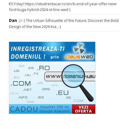
€57/day! https://idealrentacar.ro/en/b-end-of-year-offer-new-
ford-kuga-hybrid-2024-st-line-awd }
Dan
{ The Urban Silhouette of the Future: Discover the Bold
Design of the New 2026 Kia... }