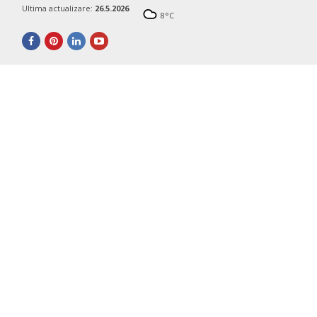
Ultima actualizare:
26.5.2026
8
°C