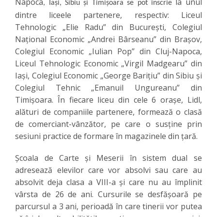
Napoca
la unul
, Iași, Sibiu și Timișoara se pot înscrie
dintre liceele partenere, respectiv: Liceul
Tehnologic „Elie Radu” din București, Colegiul
Național Economic „Andrei Bârseanu” din Brașov,
Colegiul Economic „Iulian Pop” din Cluj-Napoca,
Liceul Tehnologic Economic „Virgil Madgearu” din
Iași, Colegiul Economic „George Barițiu” din Sibiu și
Colegiul Tehnic „Emanuil Ungureanu”
din
Timișoara. În fiecare liceu din cele 6 orașe, Lidl,
alături de companiile partenere, formează o clasă
de comerciant-vânzător, pe care o susține prin
sesiuni practice de formare în magazinele din țară.
Școala de Carte și Meserii în sistem dual se
adresează elevilor care vor absolvi sau care au
absolvit deja clasa a VIII-a și care nu au împlinit
vârsta de 26 de ani. Cursurile se desfășoară pe
parcursul a 3 ani, perioadă în care tinerii vor putea