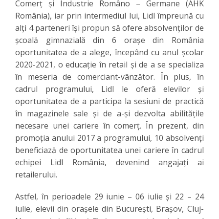
Comerț și Industrie Româno – Germane (AHK
România), iar prin intermediul lui, Lidl împreună cu
alți 4 parteneri își propun să ofere absolvenților de
școală gimnazială din 6 orașe din România
oportunitatea de a alege, începând cu anul școlar
2020-2021, o educație în retail și de a se specializa
în meseria de comerciant-vânzător. În plus, în
cadrul programului, Lidl le oferă elevilor și
oportunitatea de a participa la sesiuni de practică
în magazinele sale și de a-și dezvolta abilitățile
necesare unei cariere în comerț. În prezent, din
promoția anului 2017 a programului, 10 absolvenți
beneficiază de oportunitatea unei cariere în cadrul
echipei Lidl România, devenind angajați ai
retailerului.
Astfel, în perioadele 29 iunie – 06 iulie și 22 – 24
iulie, elevii din orașele din București, Brașov, Cluj-