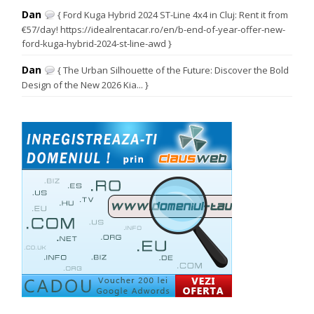
Dan
{ Ford Kuga Hybrid 2024 ST-Line 4x4 in Cluj: Rent it from
€57/day! https://idealrentacar.ro/en/b-end-of-year-offer-new-
ford-kuga-hybrid-2024-st-line-awd }
Dan
{ The Urban Silhouette of the Future: Discover the Bold
Design of the New 2026 Kia... }