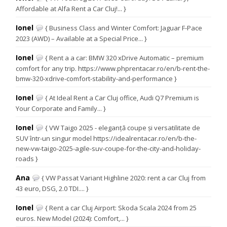
Affordable at Alfa Rent a Car Cluj!... }
Ionel
{ Business Class and Winter Comfort: Jaguar F-Pace
2023 (AWD) – Available at a Special Price... }
Ionel
{ Rent a a car: BMW 320 xDrive Automatic – premium
comfort for any trip. https://www.phprentacar.ro/en/b-rent-the-
bmw-320-xdrive-comfort-stability-and-performance }
Ionel
{ At Ideal Rent a Car Cluj office, Audi Q7 Premium is
Your Corporate and Family... }
Ionel
{ VW Taigo 2025 - eleganță coupe și versatilitate de
SUV într-un singur model https://idealrentacar.ro/en/b-the-
new-vw-taigo-2025-agile-suv-coupe-for-the-city-and-holiday-
roads }
Ana
{ VW Passat Variant Highline 2020: rent a car Cluj from
43 euro, DSG, 2.0 TDI.... }
Ionel
{ Rent a car Cluj Airport: Skoda Scala 2024 from 25
euros. New Model (2024): Comfort,... }