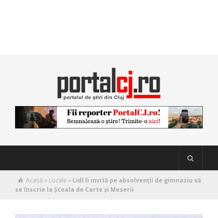
Acasă
»
Locale
»
Lidl îi invită pe absolvenții de gimnaziu să
se înscrie la Școala de Carte și Meserii