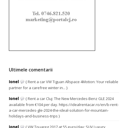
Ultimele comentarii
Ionel
{ Rent a car VW Tiguan Allspace 4Motion: Your reliable
partner for a carefree winter in... }
Ionel
{ Rent a car Cluj: The New Mercedes-Benz GLE 2024
available from €104 per day. https://idealrentacar.ro/en/b-rent-
a-car-mercedes-gle-2024-the-ideal-solution-for-mountain-
holidays-and-business-trips }
Ionel
{ VW Touareg 2017 at 55 euro/day: SUV Luxury,