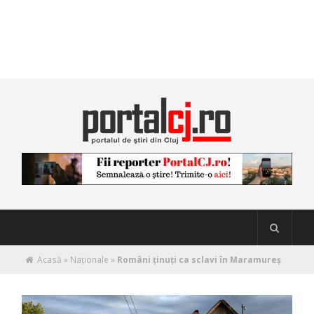
Acasă
»
Naţionale
»
Români ținuți ca sclavi în Maramureș