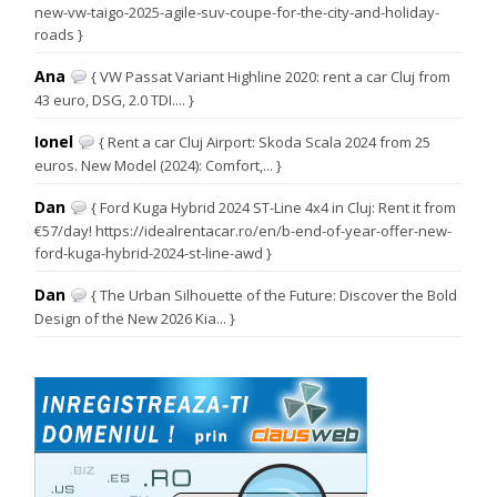
new-vw-taigo-2025-agile-suv-coupe-for-the-city-and-holiday-
roads }
Ana
{ VW Passat Variant Highline 2020: rent a car Cluj from
43 euro, DSG, 2.0 TDI.... }
Ionel
{ Rent a car Cluj Airport: Skoda Scala 2024 from 25
euros. New Model (2024): Comfort,... }
Dan
{ Ford Kuga Hybrid 2024 ST-Line 4x4 in Cluj: Rent it from
€57/day! https://idealrentacar.ro/en/b-end-of-year-offer-new-
ford-kuga-hybrid-2024-st-line-awd }
Dan
{ The Urban Silhouette of the Future: Discover the Bold
Design of the New 2026 Kia... }