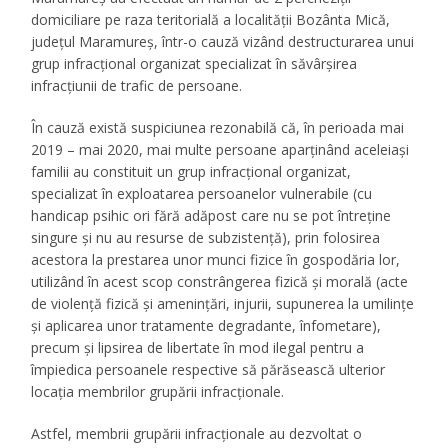
domiciliare pe raza teritorială a localității Bozânta Mică,
județul Maramureș, într-o cauză vizând destructurarea unui
grup infracţional organizat specializat în săvârşirea
infracţiunii de trafic de persoane.
În cauză există suspiciunea rezonabilă că, în perioada mai
2019 – mai 2020, mai multe persoane aparţinând aceleiaşi
familii au constituit un grup infracţional organizat,
specializat în exploatarea persoanelor vulnerabile (cu
handicap psihic ori fără adăpost care nu se pot întreţine
singure şi nu au resurse de subzistenţă), prin folosirea
acestora la prestarea unor munci fizice în gospodăria lor,
utilizând în acest scop constrângerea fizică şi morală (acte
de violenţă fizică şi ameninţări, injurii, supunerea la umilinţe
şi aplicarea unor tratamente degradante, înfometare),
precum şi lipsirea de libertate în mod ilegal pentru a
împiedica persoanele respective să părăsească ulterior
locaţia membrilor grupării infracţionale.
Astfel, membrii grupării infracţionale au dezvoltat o