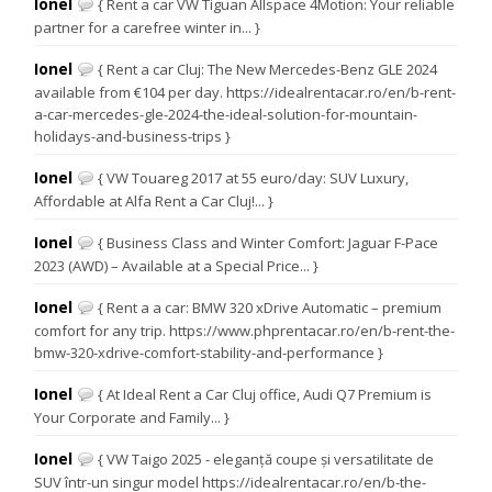
Ionel
{ Rent a car VW Tiguan Allspace 4Motion: Your reliable
partner for a carefree winter in... }
Ionel
{ Rent a car Cluj: The New Mercedes-Benz GLE 2024
available from €104 per day. https://idealrentacar.ro/en/b-rent-
a-car-mercedes-gle-2024-the-ideal-solution-for-mountain-
holidays-and-business-trips }
Ionel
{ VW Touareg 2017 at 55 euro/day: SUV Luxury,
Affordable at Alfa Rent a Car Cluj!... }
Ionel
{ Business Class and Winter Comfort: Jaguar F-Pace
2023 (AWD) – Available at a Special Price... }
Ionel
{ Rent a a car: BMW 320 xDrive Automatic – premium
comfort for any trip. https://www.phprentacar.ro/en/b-rent-the-
bmw-320-xdrive-comfort-stability-and-performance }
Ionel
{ At Ideal Rent a Car Cluj office, Audi Q7 Premium is
Your Corporate and Family... }
Ionel
{ VW Taigo 2025 - eleganță coupe și versatilitate de
SUV într-un singur model https://idealrentacar.ro/en/b-the-