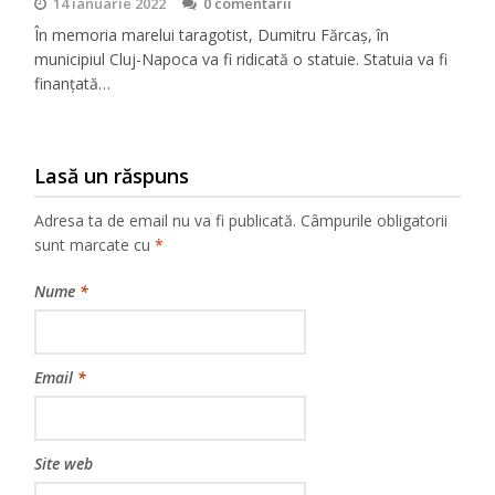
14 ianuarie 2022
0 comentarii
În memoria marelui taragotist, Dumitru Fărcaș, în
municipiul Cluj-Napoca va fi ridicată o statuie. Statuia va fi
finanțată…
Lasă un răspuns
Adresa ta de email nu va fi publicată.
Câmpurile obligatorii
sunt marcate cu
*
Nume
*
Email
*
Site web