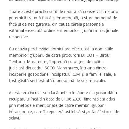
Toate aceste practici sunt de natură să creeze victimelor o
puternică traumă fizică şi emoţională, o stare perpetuă de
frică şi de nesiguranţă, din cauza căreia persoanele
vătămate execută ordinele membrilor grupării infracţionale
respective.
Cu ocazia percheziţiei domiciliare efectuată la domiciliile
membrilor grupării, de către procurorii DIICOT – Biroul
Teritorial Maramureș împreună cu ofițerii de poliţie
judiciară din cadrul SCCO Maramureş, într-una dintre
încăperile gospodăriei inculpatului C.M. şi a familiei sale, a
fost găsită sechestrată o persoană de sex masculin.
Acesta era încuiat sub lacăt într-o încăpere din gospodăria
inculpatului încă din data de 01.06.2020, fiind răpit şi adus
prin metodele menţionate de către membrii grupării
infracţionale, care începuseră astfel să-şi „refacă” stocul de
sclavi.