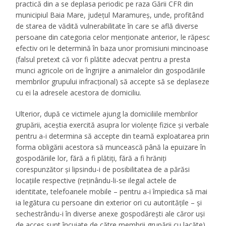
practică din a se deplasa periodic pe raza Gării CFR din
municipiul Baia Mare, județul Maramureş, unde, profitând
de starea de vădită vulnerabilitate în care se află diverse
persoane din categoria celor menţionate anterior, le răpesc
efectiv ori le determină în baza unor promisiuni mincinoase
(falsul pretext că vor fi plătite adecvat pentru a presta
munci agricole ori de îngrijire a animalelor din gospodăriile
membrilor grupului infracţional) să accepte să se deplaseze
cu ei la adresele acestora de domiciliu.
Ulterior, după ce victimele ajung la domiciliile membrilor
grupării, aceştia exercită asupra lor violenţe fizice şi verbale
pentru a-i determina să accepte din teamă exploatarea prin
forma obligării acestora să muncească până la epuizare în
gospodăriile lor, fără a fi plătiţi, fără a fi hrăniţi
corespunzător şi lipsindu-i de posibilitatea de a părăsi
locaţiile respective (reţinându-li-se ilegal actele de
identitate, telefoanele mobile – pentru a-i împiedica să mai
ia legătura cu persoane din exterior ori cu autorităţile – şi
sechestrându-i în diverse anexe gospodăreşti ale căror uşi
de acces sunt încuiate de către membrii grupării cu lacăte).