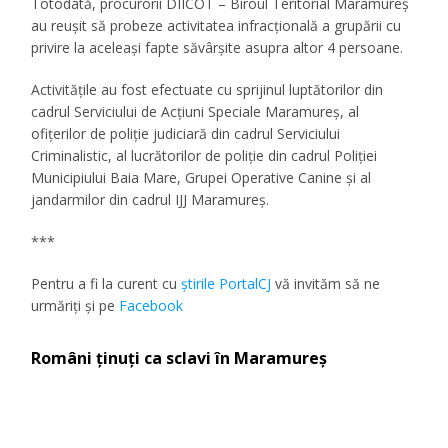
Totodată, procurorii DIICOT – Biroul Teritorial Maramureș
au reușit să probeze activitatea infracțională a grupării cu
privire la aceleași fapte săvârșite asupra altor 4 persoane.
Activitățile au fost efectuate cu sprijinul luptătorilor din
cadrul Serviciului de Acțiuni Speciale Maramureș, al
ofițerilor de poliție judiciară din cadrul Serviciului
Criminalistic, al lucrătorilor de poliție din cadrul Poliției
Municipiului Baia Mare, Grupei Operative Canine și al
jandarmilor din cadrul IJJ Maramureș.
***
Pentru a fi la curent cu
ştirile PortalCJ
vă invităm să ne
urmăriţi şi pe
Facebook
Români ținuți ca sclavi în Maramureș