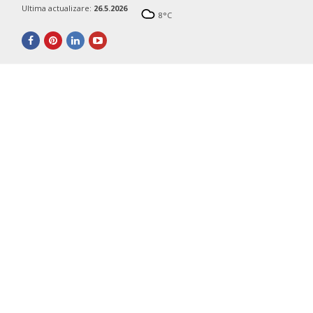
Ultima actualizare:
26.5.2026
8
°C